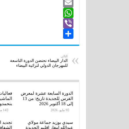
M
w
n
e
E
b
k
e
i
W
m
o
e
s
t
V
o
d
h
a
s
t
k
S
e
e
a
I
i
i
n
n
b
h
r
l
t
التالي
الدار البيضاء تحتضن الدورة التاسعة
g
e
a
s
للمهرجان الدولي لتراثية البيضاء
A
e
r
r
p
e
r
الدورة السابعة عشرة لمعرض
فعاليات
p
الفرس للجديدة تاريخ: من 13
الماشي
إلى 18 أكتوبر 2026
بنحمدو
9 مايو، 2026
14 مايو، 2026
سيدي بوزيد جماعة مولاي
تجديد ا
عبدالله امغار إقليم الجديدة
الشفافي