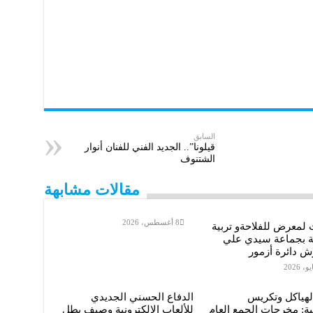
السابق
قيلونا”.. الجديد الفني للفنان أنوار
الشتنوف
مقالات مشابهة
8 أغسطس، 2026
 لمعرض للفلاحةو تربية
ة بجماعة سيدي علي
ش دائرة أزمور
لهياكل وتكريس
الدفاع الحسني الجديدي
ة: مخرجات الجمع العام
للألعاب الإلكترونية وصيف بطل