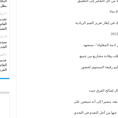
من الل التفكير إلى التطبيق
الدفا
بطل ا
5 أبريل، 2026
تجديد
 في إطار تعزيز القيم الريادية
العام
الشبا
18 يناير، 2026
سيدي 
ي ادمة المقاولة”، ستشهد
الجدي
5 أكتوبر، 2025
طلب وقادة مشاريع من جميع
عدسات
الفائ
تحكيم رفيعة المستوى لحضور
الفرس
ال لصالح الفرق حيث
قة، مشيرا إلى أنه سيتعين على
عنها من أجل التقدم في التحدي