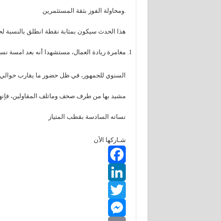
.ومحاولة الفوز بثقة المستثمرين
هذا الحدث سيكون بمثابة نقطة انطلق بالنسبة ل
مغامرة ريادة العمال، مستشهدا أنه بعد امسة نسخ 
السنوي للجمهور، في ظل حضور ما يقارب حوالي 150 شاصا لكل نساة
مشيد بها من طرف صحف وماتلف المقاولين، فإنه
نساته السادسة بقطب المتياز
شـاركها الأن
F
L
a
T
c
i