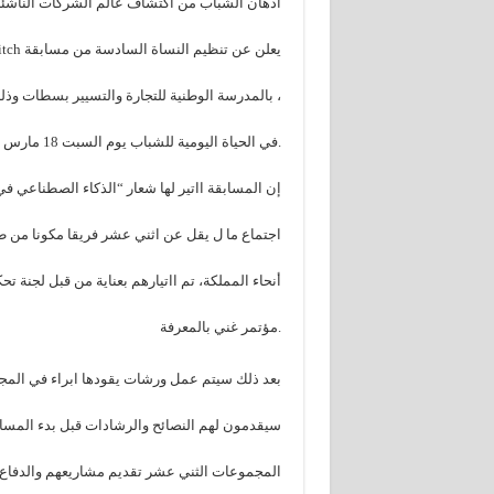
أذهان الشباب من اكتشاف عالم الشركات الناشئة 
يعلن عن تنظيم النساة السادسة من مسابقة The Pitch
، بالمدرسة الوطنية للتجارة والتسيير بسطات وذلك
.في الحياة اليومية للشباب يوم السبت 18 مارس 2023
إن المسابقة ااتير لها شعار “الذكاء الصطناعي ف
اجتماع ما ل يقل عن اثني عشر فريقا مكونا من 
أنحاء المملكة، تم ااتيارهم بعناية من قبل لجنة 
.مؤتمر غني بالمعرفة
بعد ذلك سيتم عمل ورشات يقودها ابراء في المج
سيقدمون لهم النصائح والرشادات قبل بدء المساب
المجموعات الثني عشر تقديم مشاريعهم والدفاع 