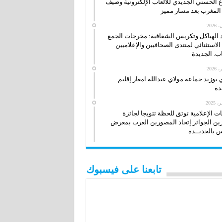
ع الحسني الجديدي للألعاب الإلكترونية وصيف
لمغرب بعد مسار مميز
 الهياكل وتكريس الشفافية: مخرجات الجمع
 الاستثنائي لمنتدى الصحافيين والإعلاميين
ب. الجديدة
بوزيد جماعة مولاي عبدالله امغار إقليم
دة
 الإعلامية توتق للحظة تتويجا لجائزة
زين الجوائز إتحاد المصورين العرب بمعرض
 بالجديــدة
تابعنا على فيسبوك