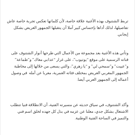
تربط الشتنوف بهذه الأغنية علاقة خاصة، لأن كلماتها تعكس تجربة خاصة عاش
تفاصيلها، لذلك أداها بإحساس كبير آملا أن يتقبلها الجمهور العريض بشكل
إيجابي.
وتأتي هذه الأغنية بعد مجموعة من الأعمال التي طرحها أنوار الشتنوف على
قناته الرسمية على موقع “يوتيوب”، على غرار “عذابي معاك” و”طماعة”
و”عييت” و”سمحي لي” و “يا زهري”، والتي يسعى من خلالها إلى مخاطبة
الجمهور المغربي العريض بمختلف فئاته العمرية، معربا عن أمله في وصول
أعماله إلى الجمهور العربي أيضا.
وأكد الشتنوف، في سياق حديثه عن مسيرته الفنية، أن الانطلاقة فنيا تتطلب
الاشتغال بشكل جدي، معلنا عن عزمه في بذل كل جهده لخلق اسم فني
والتميز في الساحة الفنية الوطنية.