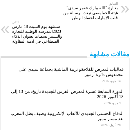
n
n
b
h
r
l
t
السابق
بعبارة ”الله يبارك فعمر سيدي”..
g
e
a
s
غيثة الحمامصي تبعث برسالة من
قلب الإمارات لحساد الوطن
r
r
e
A
التالي
ستشهد يوم السبت 18 مارس
2023المدرسة الوطنية للتجارة
p
e
r
والتسيير بسطات بعنوان الذكاء
الصطناعي في ادمة المقاولة
p
مقالات مشابهة
فعاليات لمعرض للفلاحةو تربية الماشية بجماعة سيدي علي
بنحمدوش دائرة أزمور
14 مايو، 2026
الدورة السابعة عشرة لمعرض الفرس للجديدة تاريخ: من 13 إلى
18 أكتوبر 2026
9 مايو، 2026
الدفاع الحسني الجديدي للألعاب الإلكترونية وصيف بطل المغرب
بعد مسار مميز
28 أبريل، 2026