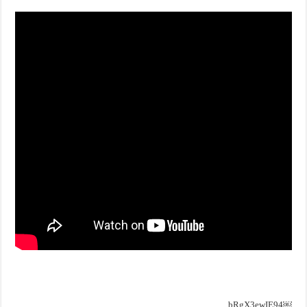
￼bRgX3ewIE94