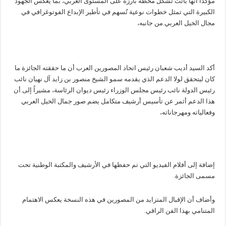
مؤكداً أنها باتت تشكل محطة بارزة على المستوى العربي، بما يعكس الجهود
الكبيرة التي تمثل خطوات نوعية تُسهم في تأطير الإبداع الفوتوغرافي في
مجال الخيل العربي. من جانبه،
أكد السيد أديب شعبان رئيس اتحاد المصورين العرب أن ما حققته الجائزة ما
كان ليتحقق لولا الدعم الذي يقدمه سمو الشيخ منصور بن زايد آل نهيان نائب
رئيس الدولة نائب رئيس مجلس الوزراء رئيس ديوان الرئاسة، مشيراً إلى أن
هذا الدعم أثمر عن تأسيس أرشيف متكامل يضم صور جمال الخيل العربي
وفعالياته ومهرجاناته،
إضافة إلى أفلام الفيديو التي تم حفظها في الأرشيف والمكتبة الوطنية تحت
مسمى الجائزة.
‎وأضاف أن الإقبال المتزايد من المصورين في هذه النسخة يعكس الاهتمام
المتنامي بهذا الفن الراقي.