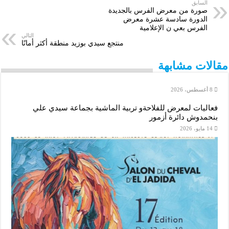
r
e
t
i
s
t
k
e
السابق
صورة من معرض الفرس بالجديدة
الدورة سادسة عشرة معرض
e
r
s
l
e
t
e
b
الفرس بعي ن الإعلامية
التالي
A
n
e
d
o
منتجع سيدي بوزيد منطقة أكثر أمانًا
p
g
r
I
o
مقالات مشابهة
p
e
n
k
8 أغسطس، 2026
r
فعاليات لمعرض للفلاحةو تربية الماشية بجماعة سيدي علي
بنحمدوش دائرة أزمور
14 مايو، 2026