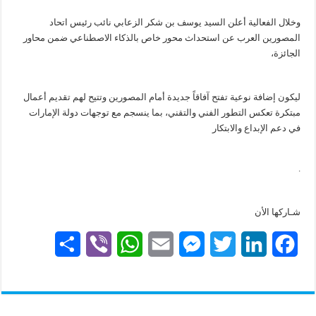
‎وخلال الفعالية أعلن السيد يوسف بن شكر الزعابي نائب رئيس اتحاد
المصورين العرب عن استحداث محور خاص بالذكاء الاصطناعي ضمن محاور
الجائزة،
ليكون إضافة نوعية تفتح آفاقاً جديدة أمام المصورين وتتيح لهم تقديم أعمال
مبتكرة تعكس التطور الفني والتقني، بما ينسجم مع توجهات دولة الإمارات
في دعم الإبداع والابتكار
.
شـاركها الأن
S
V
W
E
M
T
L
F
h
i
h
m
e
w
i
a
a
b
a
a
s
i
n
c