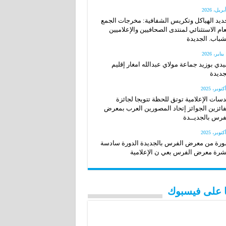
ديد الهياكل وتكريس الشفافية: مخرجات الجمع
عام الاستثنائي لمنتدى الصحافيين والإعلاميين
شباب. الجديدة
20
دي بوزيد جماعة مولاي عبدالله امغار إقليم
جديدة
سات الإعلامية توتق للحظة تتويجا لجائزة
فائزين الجوائز إتحاد المصورين العرب بمعرض
فرس بالجديــدة
رة من معرض الفرس بالجديدة الدورة سادسة
رة معرض الفرس بعي ن الإعلامية
نا على فيسبوك