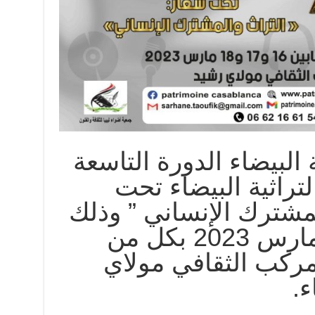
 البيضاء الدورة التاسعة
تراثية البيضاء تحت
لمشترك الإنساني ” وذلك
أيام 16 و17 و18 مارس 2023 بكل من
لمركب الثقافي مولاي
ء.