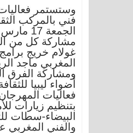
وستستمر فعاليات
فني بالمركب الثق
مشاركة كل من ال
غولام خريج برامج غ
المغربي ماجد الري
ومشاركة الفرق الف
أضواء ليبيا للثقاف
بتنظيم زيارات للأم
البيضاء-سطات للت
والفني المغربي ع