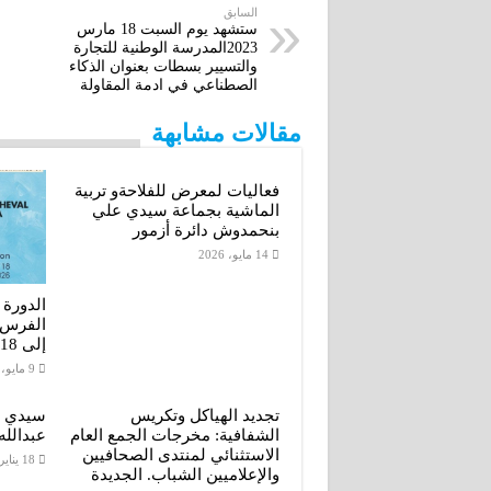
i
s
t
k
e
السابق
ستشهد يوم السبت 18 مارس
2023المدرسة الوطنية للتجارة
l
e
t
e
b
والتسيير بسطات بعنوان الذكاء
الصطناعي في ادمة المقاولة
n
e
d
o
مقالات مشابهة
g
r
I
o
e
n
k
فعاليات لمعرض للفلاحةو تربية
الماشية بجماعة سيدي علي
r
بنحمدوش دائرة أزمور
14 مايو، 2026
الدورة
إلى 18 أكتوبر 2026
9 مايو، 2026
تجديد الهياكل وتكريس
سيدي ب
الشفافية: مخرجات الجمع العام
عبدالله
الاستثنائي لمنتدى الصحافيين
18 يناير، 2026
والإعلاميين الشباب. الجديدة