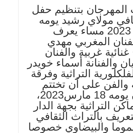
 المهرجان بتنظيم حفل
افي مولاي رشيد يومه
الجمعة 17 مارس 2023 مساء يعرف
فنان المغربي مهدي
نائية غربية والفنان
ان والفنانة أسماء خويدر
لكلورية التراثية وفرقة
ة والفن على أن تختتم
فعاليات المهرجان يومه 18 مارس2023،
اكن التراثية بجهة الدار
عريف بالتراث الثقافي
موما والبيضاوي خصوصا