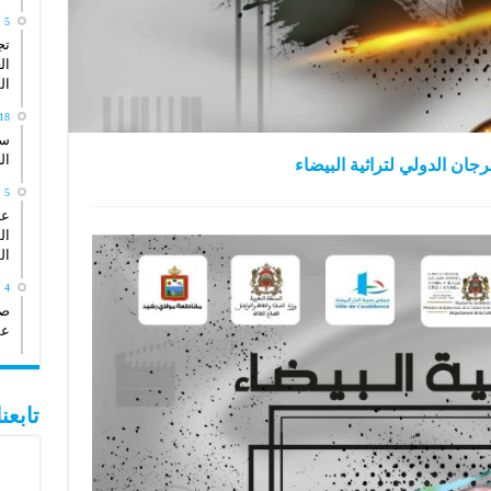
5 أبريل، 2026
تج
ال
ال
18 يناير، 26
سي
ال
رجان الدولي لتراثية البيضاء
5 أكتوبر، 2025
عد
ال
ال
4 أكتوبر، 2025
صو
عش
تابع