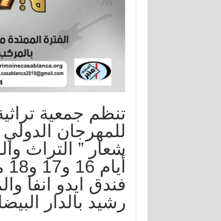
تنظم جمعية تراثية
للمهرجان الدولي ل
شعار ” التراث وا
فندق ايدو انفا وا
رشيد بالدار البيضا