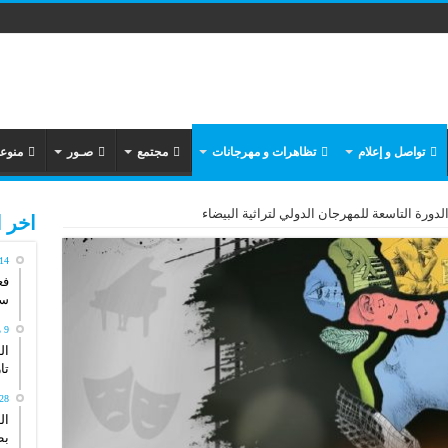
تواصل و إعلام
تظاهرات و مهرجانات
مجتمع
صـور
منوع
لدورة التاسعة للمهرجان الدولي لتراثية البيضاء
اخر ا
14 مايو، 026
فع
سي
9 مايو، 2026
ال
تاريخ
28 أبريل، 26
ال
بط