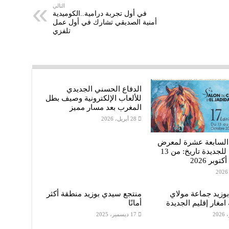
r
e
t
التالي
في أول تجربة درامية..الكوميدية
أمنية الصديقي تشارك في أول عمل
e
r
s
تلفزي
A
p
p
الدفاع الحسني الجديدي
للألعاب الإلكترونية وصيف بطل
المغرب بعد مسار مميز
28 أبريل، 2026
 السابعة عشرة لمعرض
الفرس للجديدة تاريخ: من 13
وزيد جماعة مولاي
منتجع سيدي بوزيد منطقة أكثر
 امغار إقليم الجديدة
أمانًا
17 ديسمبر، 2025