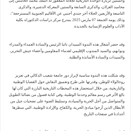
والستين لزيارة الوحدة التاريخية لجلالة المغفور له الملك محمد الخامس إلى
محاميد الغزلان، والذكرى السابعة والستين المعركة الدشيرة، والذكرى
التاسعة والأربعين الجلاء آخر جندي أجنبي عن الأقاليم الجنوبية المسترجعة”،
وذلك يومه الجمعة 07 مارس 2025 بمدرج مركز دراسات الدكتوراه بكلية
الآداب والعلوم الإنسانية بالجديدة.
وقد حضر أشغال هذه الندوة السيدان نائبا الرئيس والسادة العمداء والمدراء
ونوابهم، والسيد المندوب الإقليمي لقدماء المقاومين وأعضاء جيش التحرير،
والسيدات والسادة الأساتذة والطلبة.
وقد شكلت هذه الندوة مناسبة لإبراز دور جامعة شعيب الدكالي في تعزيز
روحالولاء للوطن، وقدرتها على طرح وتعميق النقاش حول القضايا الوطنية
والتاريخية، من خلال استحضار هذه المحطات التاريخية البارزة التي كان لها
بالغ الأثر في رسم معالم وحدتنا الوطنية، وفي كتابة فصول من نضالنا الطويل
والمتواصل من أجل الحرية والسيادة، وتسليط الضوء على تضحيات جيل من
الأبطال الذين أرخوا مبادئ الحرية، والكفاح، والإرادة الوطنية، التي سطرها
أجدادنا في صفحات التاريخ.