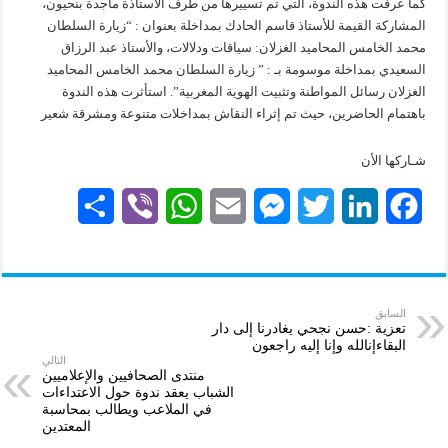
كما عرفت هذه الندوة، التي تم تسييرها من طرف الأستاذة ماجدة بنحيون،
المشاركة القيمة للأستاذ قاسم الحادك بمداخلة بعنوان : “زيارة السلطان
محمد الخامس المحاميد الغزلان: سياقات ودلالات، والأستاذ عبد الرزاق
السعيدي بمداخلة موسومة بـ : ” زيارة السلطان محمد الخامس المحاميد
الغزلان رسائل المواطنة وتثبيت الهوية المغربية”. استأثرت هذه الندوة
باهتمام الحاضرين، حيث تم إثراء النقاش بمداخلات متنوعة ومشرقة شعير
شـاركها الأن
S
V
W
E
M
T
L
F
h
i
h
m
e
w
i
a
a
b
a
a
s
i
n
c
r
e
t
i
s
t
k
e
السابق
تعزية :حسن نجحي يغادرنا إلى دار
البقاءإنالله وإنا إليه راجعون
e
r
s
l
e
t
e
b
التالي
منتدى الصحافيين والإعلاميين
A
n
e
d
o
الشباب يعقد ندوة حول الاعتداءات
في الملاعب ويطالب بمحاسبة
p
g
r
I
o
المعتدين