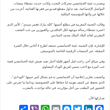
وتصدرت غيثة الحمامصي محركات البحث، وكانت حديث نشطاء منصات
التواصل الإجتماعية، بعد تداول مقطع فيديو من فقرتها الغنائية، أعربت من
خلالها عن ولائها للمؤسسة الملكية.
وقالت النجمة المغربية في مطلع أغنيتها “الله يبارك فعمر سيدي”، الأمر الذي
اعتبره نشطاء رسالة موجهة لكل الحاقدين، والغيورين من حب الشعب
المغربي لقائد البلاد الملك محمد السادس.
للإشارة، فإن النجمة، غيثة الحمامصي تستعد لطرح 4 أغاني خلال الفترة
المقبلة، عبر المنصات الرقمية الخاصة بالموسيقى.
وفي سياق آخر، راجت قبل أشهر قليلة أخبار تفيد بعيش غيثة الحمامصي قصة
حب كبيرة مع لاعب ينتمي لفريق الوداد البيضاوي.
وكشفت تقارير إعلامية أن الحمامصي تدعم بشكل كبير حبيبها “الودادي”،
الذي تحفظ عن كشف هويته لنا حفاظا على الخصوصية، ودائما ما تحرص على
الحضور في الملعب من أجل مؤازرته، في حالة تواجدت بالمغرب.
شـاركها الأن
S
V
W
E
M
T
L
F