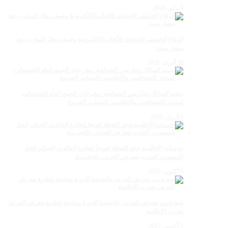
9 مايو، 2026
الدفاع الحسني الجديدي للألعاب الإلكترونية وصيف بطل المغرب بعد
مسار مميز
28 أبريل، 2026
تجديد الهياكل وتكريس الشفافية: مخرجات الجمع العام الاستثنائي
لمنتدى الصحافيين والإعلاميين الشباب. الجديدة
5 أبريل، 2026
عدسات الإعلامية توتق للحظة تتويجا لجائزة الفائزين الجوائز إتحاد
المصورين العرب بمعرض الفرس بالجديــدة
5 أكتوبر، 2025
صورة من معرض الفرس بالجديدة الدورة سادسة عشرة معرض الفرس
بعي ن الإعلامية
4 أكتوبر، 2025