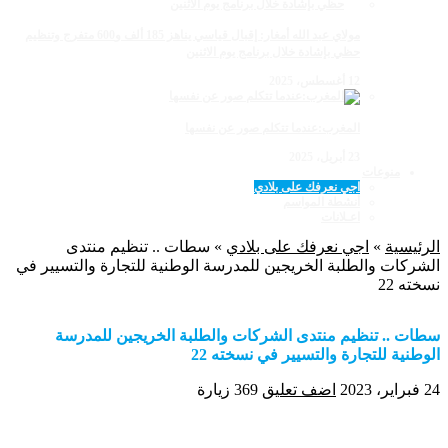
مولاي عبد الله أمغار: إقبال قياسي يناهز 185 ألف و600 متفرج وتنظيم
حظي بإشادة خلال برنامج يوم الاثنين
12 أغسطس، 2025
المغرب:عندما تتكلم صور عن نفسها
23 أبريل، 2025
منوعات
اجي نعرفك على بلادي
أنشطة المواسم
اعـلانات
الرئيسية
»
اجي نعرفك على بلادي
»
سطات .. تنظيم منتدى
الشركات والطلبة الخريجين للمدرسة الوطنية للتجارة والتسيير في
نسخته 22
سطات .. تنظيم منتدى الشركات والطلبة الخريجين للمدرسة
الوطنية للتجارة والتسيير في نسخته 22
24 فبراير، 2023
اضف تعليق
369 زيارة