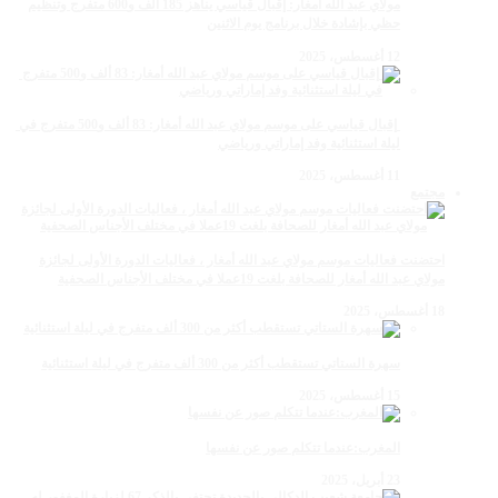
مولاي عبد الله أمغار: إقبال قياسي يناهز 185 ألف و600 متفرج وتنظيم
حظي بإشادة خلال برنامج يوم الاثنين
12 أغسطس، 2025
‏‪ إقبال قياسي على موسم مولاي عبد الله أمغار: 83 ألف و500 متفرج في
ليلة استثنائية وفد إماراتي ورياضي
11 أغسطس، 2025
مجتمع
احتضنت فعاليات موسم مولاي عبد الله أمغار ، فعاليات الدورة الأولى لجائزة
مولاي عبد الله أمغار للصحافة بلغت 19عملا في مختلف الأجناس الصحفية
18 أغسطس، 2025
سهرة الستاتي تستقطب أكثر من 300 ألف متفرج في ليلة استثنائية
15 أغسطس، 2025
المغرب:عندما تتكلم صور عن نفسها
23 أبريل، 2025