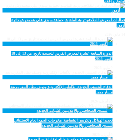
تواصل و إعلام
فعاليات لمعرض للفلاحةو تربية الماشية بجماعة سيدي علي بنحمدوش دائرة
أزمور
14 مايو، 2026
الدورة السابعة عشرة لمعرض الفرس للجديدة تاريخ: من 13 إلى 18
أكتوبر 2026
9 مايو، 2026
الدفاع الحسني الجديدي للألعاب الإلكترونية وصيف بطل المغرب بعد
مسار مميز
28 أبريل، 2026
تجديد الهياكل وتكريس الشفافية: مخرجات الجمع العام الاستثنائي
لمنتدى الصحافيين والإعلاميين الشباب. الجديدة
5 أبريل، 2026