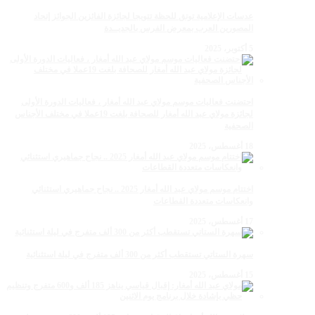
عدسات الإعلامية توتق للحظة تتويجا لجائزة الفائزين الجوائز إتحاد
المصورين العرب بمعرض الفرس بالجديــدة
5 أكتوبر، 2025
احتضنت فعاليات موسم مولاي عبد الله أمغار ، فعاليات الدورة الأولى
لجائزة مولاي عبد الله أمغار للصحافة بلغت 19عملا في مختلف الأجناس
الصحفية
18 أغسطس، 2025
اختتام موسم مولاي عبد الله أمغار 2025 .. نجاح جماهيري استثنائي
وانعكاسات متعددة القطاعات
17 أغسطس، 2025
سهرة الستاتي تستقطب أكثر من 300 ألف متفرج في ليلة استثنائية
15 أغسطس، 2025