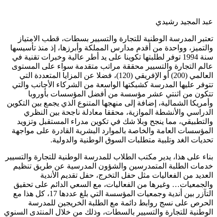
عبد المجيد رشيدي
تعتبر المدرسة الوطنية للتجارة والتسيير بسطات، قطب الامتياز
والتميز، وواحدة من أقدم مدارس المملكة وأبرزها، إذ منذ تأسيسها
سنة 1994 توفر لطلبتها تكوينا على يد أطر عالية وخبرات تقنية في
عالم التجارة والتسيير محققة مراتب متقدمة سواء على المستوى
العالمي (200) أو الإفريقي (120)، فضلا عن المزايا المتعددة التي
تتوفر عليها المدرسة كشبكتها الواسعة من الشركاء الأجانب والتي
تتكون من اثنتي عشر مؤسسة من أفضل المؤسسات بأوروبا
وأمريكا الشمالية، إضافة إلى منهجها المتنوع الذي يجمع بين التكوين
الدراسي والأنشطة الموازية، محققا معادلة ناجحة بين النظري
والتطبيقي، مما ينجح وبلا شك في تكوين مدراء المستقبل وتزويد
المؤسسات العامة والخاصة بالموارد البشرية القادرة على مواجهة
تحديات الغد وتلبية متطلبات السوق الوطنية والدولية.
بناء على هذا، يدير مكتب الطلاب للمدرسة الوطنية للتجارة والتسيير
خدمات الطلبة المتمدرسين والشؤون المدرسية عن طريق تنظيم
العديد من الفعاليات مثل حفل التخرج، حفل تقديم الأندية
والجمعيات… وغيرها من الفعاليات، مع السعي الدائم على تحقيق
التآزر بين أندية وجمعيات المؤسسة التي بلغ عددها 17، كل هذا مع
الحرص على نسج روابط دائمة مع الطلبة الخريجين للمدرسة
الوطنية للتجارة والتسيير بالسطات، وذلك من خلال المنتدى السنوي