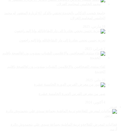
جامعة شعيب الدكالي بالجديدة تحتفي بالذكر 67 لزيارة المغفور له محمد
الخامس لمحاميد الغزلان
10 مارس، 2025
تعزية :حسن نجحي يغادرنا إلى دار البقاءإنالله وإنا إليه راجعون
2 فبراير، 2025
لقاء منتدى الصحافيين والإعلاميين الشباب بمندوب وزراةالصحة بإقليم
الجديدة
25 يناير، 2025
صور من معرض الفرس الدورة الخامسة عشرة
4 أكتوبر، 2024
صـور
فعاليات لمعرض للفلاحةو تربية الماشية بجماعة سيدي علي بنحمدوش دائرة
أزمور