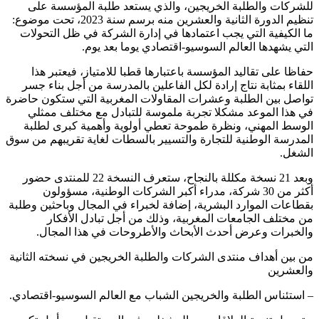
للشركات والطلبة الخريجين، والذي يستعد طلبة المؤسسة على
تنظيم الدورة الثانية والعشرين منه برسم سنة 2023، تحت موضوع:
ما الكيفية التي يجب اعتمادها في إدارة الشركة في ظل التحولات
التي يشهدها العالم السوسيو-اقتصادي يوما بعد يوم.
حفاظا على تقاليد المؤسسة باعتبارها قطبا للامتياز، فيعتبر هذا
اللقاء بمثابة نتاج إرادة لكل الفاعلين بالمدرسة من أجل بناء جسر
تواصل بين الطلبة وعشرات المقاولات المغربية التي ستكون حاضرة
في هذا الموعد مشكلا تجربة ملموسة للتبادل مع مختلف ممثلي
الوسط المهني، ونظرة طموحة تعطي أولوية وأهمية كبرى لطلبة
المدرسة الوطنية للتجارة والتسيير بالسطات لغاية تقريبهم من سوق
الشغل.
وبعد 21 نسخة مكللة بالنجاح، ستعرف النسخة 22 للمنتدى حضور
أكثر من 30 شركة، مدراء أكبر الشركات الوطنية، مسؤولون
بقطاعات الموارد البشرية، إضافة لخبراء في المجال وباحثين وطلبة
من مختلف الجامعات المغربية، وذلك من أجل تبادل الأفكار
والخبرات وعرض أحدث الأبحاث والأطروحات في هذا المجال.
من بين أهداف منتدى الشركات والطلبة الخريجين في نسخته الثانية
والعشرين
– استئناس الطلبة والخريجين الشباب مع العالم السوسيو-اقتصادي.