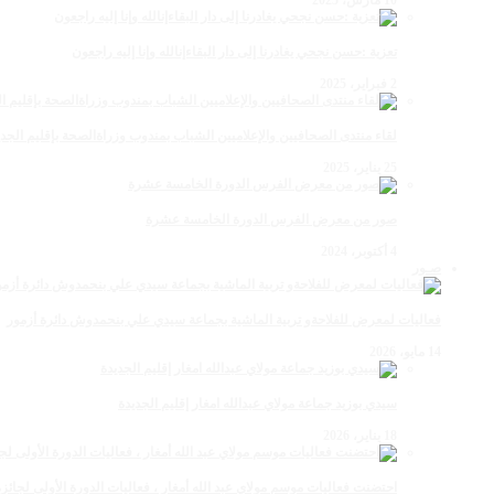
تعزية :حسن نجحي يغادرنا إلى دار البقاءإنالله وإنا إليه راجعون
2 فبراير، 2025
لقاء منتدى الصحافيين والإعلاميين الشباب بمندوب وزراةالصحة بإقليم الجدي
25 يناير، 2025
صور من معرض الفرس الدورة الخامسة عشرة
4 أكتوبر، 2024
صـور
فعاليات لمعرض للفلاحةو تربية الماشية بجماعة سيدي علي بنحمدوش دائرة أزمور
14 مايو، 2026
سيدي بوزيد جماعة مولاي عبدالله امغار إقليم الجديدة
18 يناير، 2026
احتضنت فعاليات موسم مولاي عبد الله أمغار ، فعاليات الدورة الأولى لجائزة مولاي عبد الله أمغار