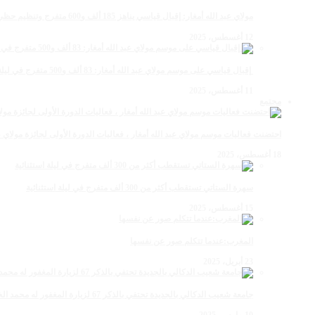
مولاي عبد الله أمغار: إقبال قياسي يناهز 185 ألف و600 متفرج وتنظيم حظي بإشادة خلال برنامج يوم الاثنين
12 أغسطس، 2025
‏‪ إقبال قياسي على موسم مولاي عبد الله أمغار: 83 ألف و500 متفرج في ليلة استثنائية وفد إماراتي ورياضي
11 أغسطس، 2025
مجتمع
احتضنت فعاليات موسم مولاي عبد الله أمغار ، فعاليات الدورة الأولى لجائزة مولاي عبد الله أمغار للصحافة ب
18 أغسطس، 2025
سهرة الستاتي تستقطب أكثر من 300 ألف متفرج في ليلة استثنائية
15 أغسطس، 2025
المغرب:عندما تتكلم صور عن نفسها
23 أبريل، 2025
جامعة شعيب الدكالي بالجديدة تحتفي بالذكر 67 لزيارة المغفور له محمد الخامس لمحاميد الغزلان
10 مارس، 2025