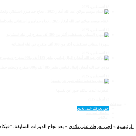
18 أغسطس، 2025
اختتام موسم مولاي عبد الله أمغار 2025 .. نجاح جماهيري استثنائي وانعكاسات متعددة القطاعات
17 أغسطس، 2025
سهرة الستاتي تستقطب أكثر من 300 ألف متفرج في ليلة استثنائية
15 أغسطس، 2025
مولاي عبد الله أمغار: إقبال قياسي يناهز 185 ألف و600 متفرج وتنظيم حظي بإشادة خلال برنامج يوم الاثنين
12 أغسطس، 2025
المغرب:عندما تتكلم صور عن نفسها
23 أبريل، 2025
منوعات
اجي نعرفك على بلادي
أنشطة المواسم
اعـلانات
الرئيسية
»
اجي نعرفك على بلادي
»
بعد نجاح الدورات السابقة، “فيكا