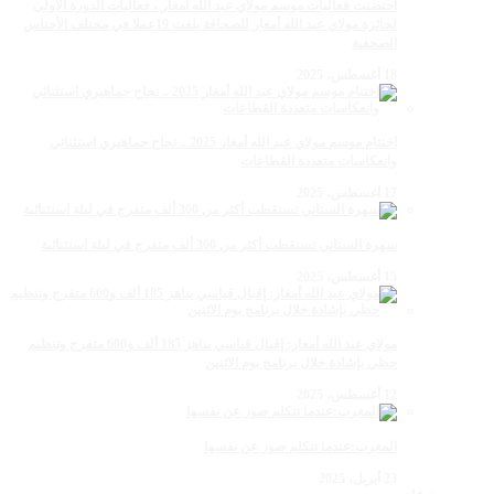
احتضنت فعاليات موسم مولاي عبد الله أمغار ، فعاليات الدورة الأولى
لجائزة مولاي عبد الله أمغار للصحافة بلغت 19عملا في مختلف الأجناس
الصحفية
18 أغسطس، 2025
اختتام موسم مولاي عبد الله أمغار 2025 .. نجاح جماهيري استثنائي
وانعكاسات متعددة القطاعات
17 أغسطس، 2025
سهرة الستاتي تستقطب أكثر من 300 ألف متفرج في ليلة استثنائية
15 أغسطس، 2025
مولاي عبد الله أمغار: إقبال قياسي يناهز 185 ألف و600 متفرج وتنظيم
حظي بإشادة خلال برنامج يوم الاثنين
12 أغسطس، 2025
المغرب:عندما تتكلم صور عن نفسها
23 أبريل، 2025