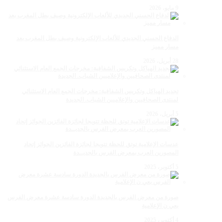
9 مايو، 2026
الدفاع الحسني الجديدي للألعاب الإلكترونية وصيف بطل المغرب بعد
مسار مميز
28 أبريل، 2026
تجديد الهياكل وتكريس الشفافية: مخرجات الجمع العام الاستثنائي
لمنتدى الصحافيين والإعلاميين الشباب. الجديدة
5 أبريل، 2026
عدسات الإعلامية توتق للحظة تتويجا لجائزة الفائزين الجوائز إتحاد
المصورين العرب بمعرض الفرس بالجديــدة
5 أكتوبر، 2025
صورة من معرض الفرس بالجديدة الدورة سادسة عشرة معرض الفرس
بعي ن الإعلامية
4 أكتوبر، 2025