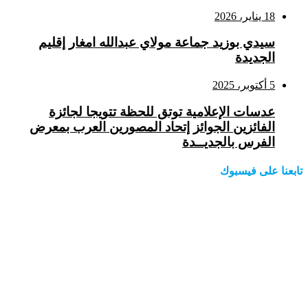
18 يناير، 2026
سيدي بوزيد جماعة مولاي عبدالله امغار إقليم
الجديدة
5 أكتوبر، 2025
عدسات الإعلامية توتق للحظة تتويجا لجائزة
الفائزين الجوائز إتحاد المصورين العرب بمعرض
الفرس بالجديــدة
تابعنا على فيسبوك