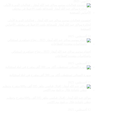
5 أكتوبر، 2025
احتضنت فعاليات موسم مولاي عبد الله أمغار ، فعاليات الدورة الأولى
لجائزة مولاي عبد الله أمغار للصحافة بلغت 19عملا في مختلف الأجناس
الصحفية
18 أغسطس، 2025
اختتام موسم مولاي عبد الله أمغار 2025 .. نجاح جماهيري استثنائي
وانعكاسات متعددة القطاعات
17 أغسطس، 2025
سهرة الستاتي تستقطب أكثر من 300 ألف متفرج في ليلة استثنائية
15 أغسطس، 2025
مولاي عبد الله أمغار: إقبال قياسي يناهز 185 ألف و600 متفرج وتنظيم
حظي بإشادة خلال برنامج يوم الاثنين
12 أغسطس، 2025