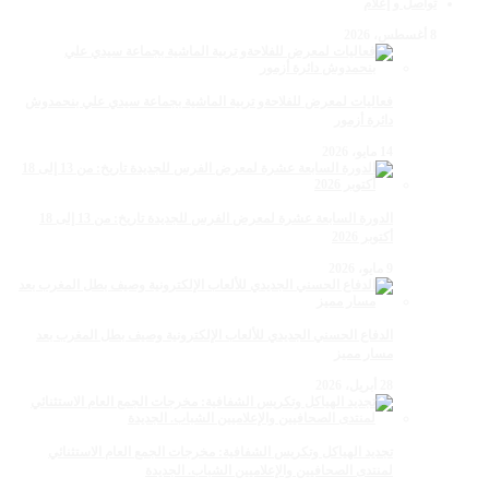
تواصل و إعلام
8 أغسطس، 2026
فعاليات لمعرض للفلاحةو تربية الماشية بجماعة سيدي علي بنحمدوش
دائرة أزمور
14 مايو، 2026
الدورة السابعة عشرة لمعرض الفرس للجديدة تاريخ: من 13 إلى 18
أكتوبر 2026
9 مايو، 2026
الدفاع الحسني الجديدي للألعاب الإلكترونية وصيف بطل المغرب بعد
مسار مميز
28 أبريل، 2026
تجديد الهياكل وتكريس الشفافية: مخرجات الجمع العام الاستثنائي
لمنتدى الصحافيين والإعلاميين الشباب. الجديدة