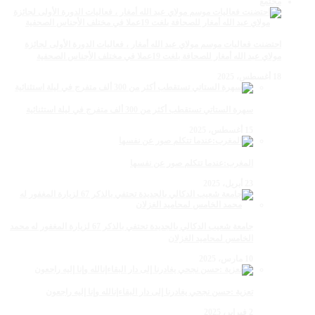
مجتمع
احتضنت فعاليات موسم مولاي عبد الله أمغار ، فعاليات الدورة الأولى لجائزة
مولاي عبد الله أمغار للصحافة بلغت 19عملا في مختلف الأجناس الصحفية
18 أغسطس، 2025
سهرة الستاتي تستقطب أكثر من 300 ألف متفرج في ليلة استثنائية
15 أغسطس، 2025
المغرب:عندما تتكلم صور عن نفسها
23 أبريل، 2025
جامعة شعيب الدكالي بالجديدة تحتفي بالذكر 67 لزيارة المغفور له محمد
الخامس لمحاميد الغزلان
10 مارس، 2025
تعزية :حسن نجحي يغادرنا إلى دار البقاءإنالله وإنا إليه راجعون
2 فبراير، 2025