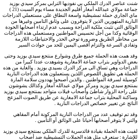
شنت عناصر الدرك الملكي بي نفوديها الترابي بمركز سيدي بوزيد
جماعة مولاي عبدالله أمغار أقليم الجديدة مساء يوم السبت (21 )
ماي الجاري حملة تمشيطية واسعة النطاق على مستعملي الدراجات
النارية المتهورين الذين لا يتوفرون على وثاىق التامين وغيرها من
الوثائق التي تثبت ملكية الدراجة وبسبب عدم ارتداء أصحابها الخودة
الوقائية وكذا من أجل تحسيس المواطنين ومستعملي هذه الدراجات
من مخاطر الطريق وضرورة توخي الحذر والاحتياطات اللازمة
وتفادي السرعة والتزام أقصى اليمين للحد من حواذث السير
وقد همت هذه الحملة جميع طرق وشوارع منتجع سيدي بوزيد وحتى
بعض الدواوير بتراب جماعة الامغارية وشوهدت عددا كبيرا من
الدراجات وهي تساق الى مركز الدرك بسيدي بوزيد . والغاية من هذه
الحملة هي تطويق اللصوص اللذين يستعملون هذه الدراجات النارية
كوسيلة لسرقة المواطنين . والذين أصبحوا يهددون سلامة المارة
بمنتجع سيدي بوزيد ومركز مولاي عبدالله أمغار وكذالك يشوشون
على راحة الزوار شاطئ وأصحاب فيلات متواجد بمنتجع سيدي بوزيد
وساكنة المحلية بتراب جماعة الامغارية عن طريق الصوت المزعج
الناتج عن تغيير خصائص الدراجات النارية .
وقد تم توقيف عدد من الدراجات النارية المركونة أمام المقاهي
والتي لا يتوفر أصحابها أحيانا على الوثائق أو التأمين .
لقيت هذه الحملة بقيادة قائدسرية للدرك الملكي بمنتجع سيدي بوزيد
للإشارة : ستعرف مثل هذه الحملات التمشيطية ضد أصحاب