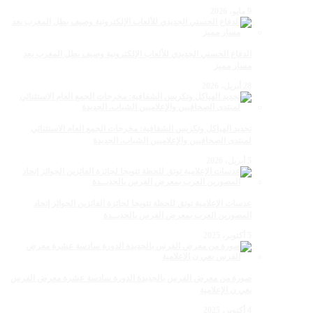
9 مايو، 2026
الدفاع الحسني الجديدي للألعاب الإلكترونية وصيف بطل المغرب بعد
مسار مميز
28 أبريل، 2026
تجديد الهياكل وتكريس الشفافية: مخرجات الجمع العام الاستثنائي
لمنتدى الصحافيين والإعلاميين الشباب. الجديدة
5 أبريل، 2026
عدسات الإعلامية توتق للحظة تتويجا لجائزة الفائزين الجوائز إتحاد
المصورين العرب بمعرض الفرس بالجديــدة
5 أكتوبر، 2025
صورة من معرض الفرس بالجديدة الدورة سادسة عشرة معرض الفرس
بعي ن الإعلامية
4 أكتوبر، 2025