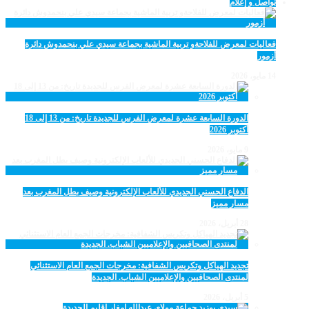
تواصل و إعلام
فعاليات لمعرض للفلاحةو تربية الماشية بجماعة سيدي علي بنحمدوش دائرة
أزمور
14 مايو، 2026
الدورة السابعة عشرة لمعرض الفرس للجديدة تاريخ: من 13 إلى 18
أكتوبر 2026
9 مايو، 2026
الدفاع الحسني الجديدي للألعاب الإلكترونية وصيف بطل المغرب بعد
مسار مميز
28 أبريل، 2026
تجديد الهياكل وتكريس الشفافية: مخرجات الجمع العام الاستثنائي
لمنتدى الصحافيين والإعلاميين الشباب. الجديدة
5 أبريل، 2026