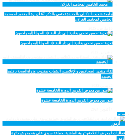
جامعة شعيب الدكالي بالجديدة تحتفي بالذكر 67 لزيارة المغفور له محمد
الخامس لمحاميد الغزلان
10 مارس، 2025
تعزية :حسن نجحي يغادرنا إلى دار البقاءإنالله وإنا إليه راجعون
2 فبراير، 2025
لقاء منتدى الصحافيين والإعلاميين الشباب بمندوب وزراةالصحة بإقليم
الجديدة
25 يناير، 2025
صور من معرض الفرس الدورة الخامسة عشرة
4 أكتوبر، 2024
صـور
فعاليات لمعرض للفلاحةو تربية الماشية بجماعة سيدي علي بنحمدوش دائرة
أزمور