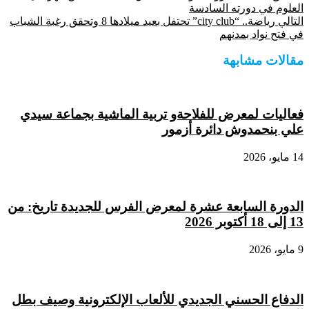
Share
العلوم في دورته السادسة
التالي
رياضة.. “city club” تحتفل بعيد ميلادها 8 وتحقق رغبة الشباب
في فتح نواد بمدنهم
مقالات مشابهة
فعاليات لمعرض للفلاحةو تربية الماشية بجماعة سيدي
علي بنحمدوش دائرة أزمور
14 مايو، 2026
الدورة السابعة عشرة لمعرض الفرس للجديدة تاريخ: من
13 إلى 18 أكتوبر 2026
9 مايو، 2026
الدفاع الحسني الجديدي للألعاب الإلكترونية وصيف بطل