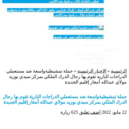
مولاي عبد الله أمغار: إقبال قياسي يناهز 185 ألف و600 متفرج وتنظيم
حظي بإشادة خلال برنامج يوم الاثنين
12 أغسطس، 2025
المغرب:عندما تتكلم صور عن نفسها
23 أبريل، 2025
منوعات
اجي نعرفك على بلادي
أنشطة المواسم
اعـلانات
الرئيسية
»
الاخبار الرئيسية
»
حملة تمشيطيةواسعة ضد مستعملي
الدراجات النارية تقوم بها رجال الدرك الملكي بمركز سيدي بوزيد
مولاي عبدالله أمغار إقليم الجديدة
حملة تمشيطيةواسعة ضد مستعملي الدراجات النارية تقوم بها رجال
الدرك الملكي بمركز سيدي بوزيد مولاي عبدالله أمغار إقليم الجديدة
22 مايو، 2022
اضف تعليق
625 زيارة