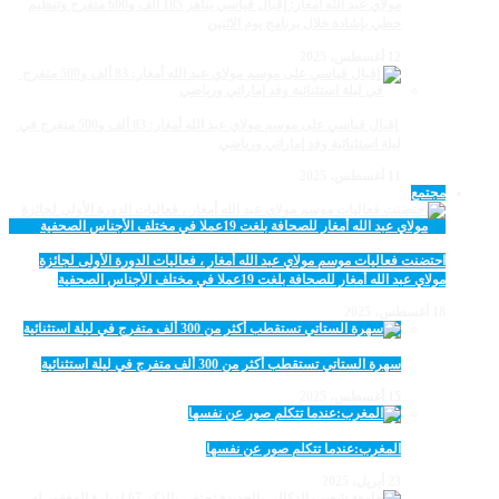
مولاي عبد الله أمغار: إقبال قياسي يناهز 185 ألف و600 متفرج وتنظيم
حظي بإشادة خلال برنامج يوم الاثنين
12 أغسطس، 2025
‏‪ إقبال قياسي على موسم مولاي عبد الله أمغار: 83 ألف و500 متفرج في
ليلة استثنائية وفد إماراتي ورياضي
11 أغسطس، 2025
مجتمع
احتضنت فعاليات موسم مولاي عبد الله أمغار ، فعاليات الدورة الأولى لجائزة
مولاي عبد الله أمغار للصحافة بلغت 19عملا في مختلف الأجناس الصحفية
18 أغسطس، 2025
سهرة الستاتي تستقطب أكثر من 300 ألف متفرج في ليلة استثنائية
15 أغسطس، 2025
المغرب:عندما تتكلم صور عن نفسها
23 أبريل، 2025