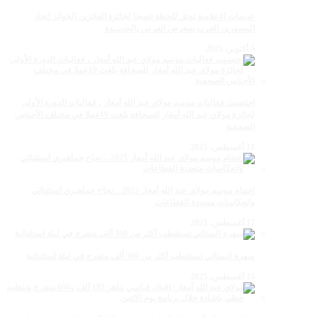
عدسات الإعلامية توتق للحظة تتويجا لجائزة الفائزين الجوائز إتحاد
المصورين العرب بمعرض الفرس بالجديــدة
5 أكتوبر، 2025
احتضنت فعاليات موسم مولاي عبد الله أمغار ، فعاليات الدورة الأولى
لجائزة مولاي عبد الله أمغار للصحافة بلغت 19عملا في مختلف الأجناس
الصحفية
18 أغسطس، 2025
اختتام موسم مولاي عبد الله أمغار 2025 .. نجاح جماهيري استثنائي
وانعكاسات متعددة القطاعات
17 أغسطس، 2025
سهرة الستاتي تستقطب أكثر من 300 ألف متفرج في ليلة استثنائية
15 أغسطس، 2025