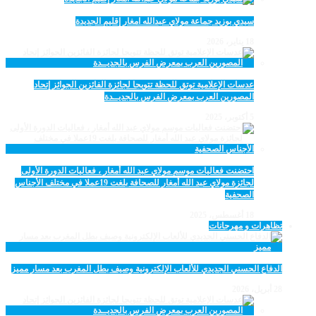
سيدي بوزيد جماعة مولاي عبدالله امغار إقليم الجديدة
18 يناير، 2026
عدسات الإعلامية توتق للحظة تتويجا لجائزة الفائزين الجوائز إتحاد
المصورين العرب بمعرض الفرس بالجديــدة
5 أكتوبر، 2025
احتضنت فعاليات موسم مولاي عبد الله أمغار ، فعاليات الدورة الأولى
لجائزة مولاي عبد الله أمغار للصحافة بلغت 19عملا في مختلف الأجناس
الصحفية
18 أغسطس، 2025
تظاهرات و مهرجانات
الدفاع الحسني الجديدي للألعاب الإلكترونية وصيف بطل المغرب بعد مسار مميز
28 أبريل، 2026