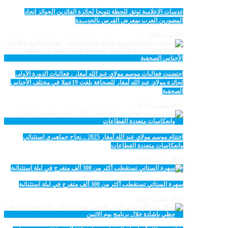
عدسات الإعلامية توتق للحظة تتويجا لجائزة الفائزين الجوائز إتحاد
المصورين العرب بمعرض الفرس بالجديــدة
5 أكتوبر، 2025
احتضنت فعاليات موسم مولاي عبد الله أمغار ، فعاليات الدورة الأولى
لجائزة مولاي عبد الله أمغار للصحافة بلغت 19عملا في مختلف الأجناس
الصحفية
18 أغسطس، 2025
اختتام موسم مولاي عبد الله أمغار 2025 .. نجاح جماهيري استثنائي
وانعكاسات متعددة القطاعات
17 أغسطس، 2025
سهرة الستاتي تستقطب أكثر من 300 ألف متفرج في ليلة استثنائية
15 أغسطس، 2025