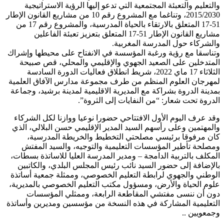
والتعليم والتعبئة المجتمعية التي تدعو إليها الرؤية الاستراتيجية
2015/2030، وتناغما مع المشروع رقم 10 من مشاريع القانون الإطار
51-17 المتعلق بالارتقاء بالحياة المدرسية، والمشروع رقم 17 من
مشاريع القانون الإطار 51-17 المتعلق بتعزيز تعبئة الفاعلين
والشركاء حول المدرسة المغربية.
وتناسقا مع رؤية ورغبة المؤسسة في الانفتاح على محيطها وإشراك
المتدخلين على الصعيد الجهوي والإقليمي والمحلي، قص صبيحة
الثلاثاء 17 ماي 2022، شريط انطلاق فعاليات الدورة السادسة
لمهرجان العلوم المنظم من طرف مجموعة مدارس الآفاق العلمية
بمدينة الدروة بشراكة مع المديرية الاقليمية لمدينة برشيد، وجماعة
الدروة تحت شعار: “من النفايات إلى الثروة”.
وقد عرف اليوم الأول الافتتاحي حضورا نوعيا ووازنا لكل الشركاء
والمهتمين وعلى رأسهم السيد المدير الإقليمي حسن البلالي، الذي
كان مرفوقا برئيسي مصلحتي التخطيط والخريطة المدرسية،
ومصلحة تأطير المؤسسات التعليمية والتوجيه، والسيد المفتش
المكلف بالتربية الدامجة – ومدير المدرسة العليا للاساتذة بسطات،
بالإضافة إلى حضور السيد نائب رئيس المجلس البلدي، والكاتبين
الوطني والجهوي لرابطة التعليم الخصوصي، وممثلة جمعية أساتذة
علوم الحياة والأرض، ومسؤول مكتب التعليم الخصوصي بالمديرية،
دون أن ننسى مفتشي المقاطعة الرابعة، وممثلي المؤسسات
التعليمية المشاركة في هذه النسخة من مؤسسين ومديرين وأساتذة
وجمعويين ..