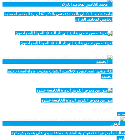
جامعة شعيب الدكالي بالجديدة تحتفي بالذكر 67 لزيارة المغفور له محمد
الخامس لمحاميد الغزلان
10 مارس، 2025
تعزية :حسن نجحي يغادرنا إلى دار البقاءإنالله وإنا إليه راجعون
2 فبراير، 2025
لقاء منتدى الصحافيين والإعلاميين الشباب بمندوب وزراةالصحة بإقليم
الجديدة
25 يناير، 2025
صور من معرض الفرس الدورة الخامسة عشرة
4 أكتوبر، 2024
صـور
فعاليات لمعرض للفلاحةو تربية الماشية بجماعة سيدي علي بنحمدوش دائرة
أزمور