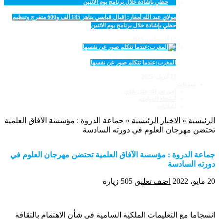
مولاي عبد الله أمغار: إقبال قياسي يناهز 185 ألف و600 متفرج وتنظيم
حظي بإشادة خلال برنامج يوم الاثنين
12 أغسطس، 2025
المغرب:عندما تتكلم صور عن نفسها
23 أبريل، 2025
منوعات
اجي نعرفك على بلادي
أنشطة المواسم
اعـلانات
الرئيسية
»
الاخبار الرئيسية
»
جماعة الدروة : مؤسسة الآفاق العلمية
تحتضن مهرجان العلوم في دورته السادسة
جماعة الدروة : مؤسسة الآفاق العلمية تحتضن مهرجان العلوم في
دورته السادسة
20 مايو، 2022
اضف تعليق
505 زيارة
انسجاما مع التعليمات الملكية السامية في شأن الاهتمام بالثقافة