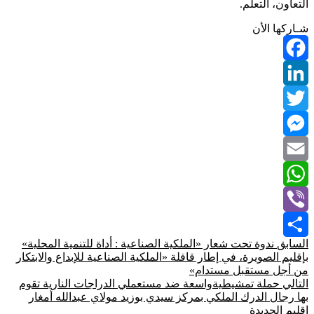
التعاون، التعلم.
شـاركها الأن
Facebook
LinkedIn
Twitter
Messenger
Email
WhatsApp
Viber
السابق
ندوة تحت شعار «الملكية الصناعية : أداة للتنمیة المحلیة»
Share
بإقليم الصويرة، في إطار قافلة «الملكية الصناعية للإبداع والابتكار
من أجل مستقبل مستدام»
التالي
حملة تمشيطيةواسعة ضد مستعملي الدراجات النارية تقوم
بها رجال الدرك الملكي بمركز سيدي بوزيد مولاي عبدالله أمغار
إقليم الجديدة