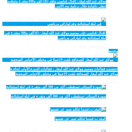
مولاي عبد الله أمغار: إقبال قياسي يناهز 185 ألف و600 متفرج وتنظيم
حظي بإشادة خلال برنامج يوم الاثنين
12 أغسطس، 2025
‏‪ إقبال قياسي على موسم مولاي عبد الله أمغار: 83 ألف و500 متفرج في
ليلة استثنائية وفد إماراتي ورياضي
11 أغسطس، 2025
مجتمع
احتضنت فعاليات موسم مولاي عبد الله أمغار ، فعاليات الدورة الأولى لجائزة
مولاي عبد الله أمغار للصحافة بلغت 19عملا في مختلف الأجناس الصحفية
18 أغسطس، 2025
سهرة الستاتي تستقطب أكثر من 300 ألف متفرج في ليلة استثنائية
15 أغسطس، 2025
المغرب:عندما تتكلم صور عن نفسها
23 أبريل، 2025