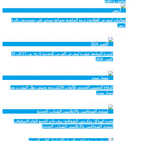
تواصل و إعلام
فعاليات لمعرض للفلاحةو تربية الماشية بجماعة سيدي علي بنحمدوش دائرة
أزمور
14 مايو، 2026
الدورة السابعة عشرة لمعرض الفرس للجديدة تاريخ: من 13 إلى 18
أكتوبر 2026
9 مايو، 2026
الدفاع الحسني الجديدي للألعاب الإلكترونية وصيف بطل المغرب بعد
مسار مميز
28 أبريل، 2026
تجديد الهياكل وتكريس الشفافية: مخرجات الجمع العام الاستثنائي
لمنتدى الصحافيين والإعلاميين الشباب. الجديدة
5 أبريل، 2026