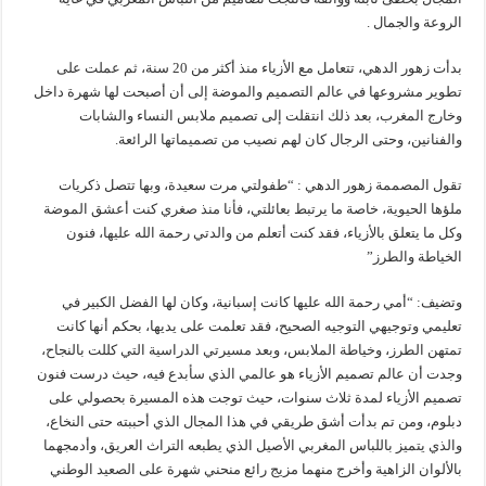
الروعة والجمال .
بدأت زهور الدهي، تتعامل مع الأزياء منذ أكثر من 20 سنة، ثم عملت على
تطوير مشروعها في عالم التصميم والموضة إلى أن أصبحت لها شهرة داخل
وخارج المغرب، بعد ذلك انتقلت إلى تصميم ملابس النساء والشابات
والفنانين، وحتى الرجال كان لهم نصيب من تصميماتها الرائعة.
تقول المصممة زهور الدهي : “طفولتي مرت سعيدة، وبها تتصل ذكريات
ملؤها الحيوية، خاصة ما يرتبط بعائلتي، فأنا منذ صغري كنت أعشق الموضة
وكل ما يتعلق بالأزياء، فقد كنت أتعلم من والدتي رحمة الله عليها، فنون
الخياطة والطرز”
وتضيف: “أمي رحمة الله عليها كانت إسبانية، وكان لها الفضل الكبير في
تعليمي وتوجيهي التوجيه الصحيح، فقد تعلمت على يديها، بحكم أنها كانت
تمتهن الطرز، وخياطة الملابس، وبعد مسيرتي الدراسية التي كللت بالنجاح،
وجدت أن عالم تصميم الأزياء هو عالمي الذي سأبدع فيه، حيث درست فنون
تصميم الأزياء لمدة ثلاث سنوات، حيث توجت هذه المسيرة بحصولي على
دبلوم، ومن تم بدأت أشق طريقي في هذا المجال الذي أحببته حتى النخاع،
والذي يتميز باللباس المغربي الأصيل الذي يطبعه التراث العريق، وأدمجهما
بالألوان الزاهية وأخرج منهما مزيج رائع منحني شهرة على الصعيد الوطني