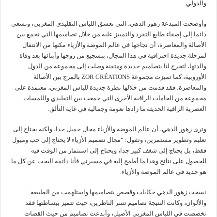
والدولي.
وأوضحت المبدعة زهور الدهي، التي تعشق اللباس التقليدي المغربي، وتسعى
دائما إلى إضفاء طابع التفرد والتمييز عليه من خلال تصاميمها التي تجمع بين
الأصالة والمعاصرة، أن نجاحها في عالم الموضة والأزياء مكنها من الانتقال
لمرحلة جديدة احترافية في هذا المجال، بتشجيع من زوجها وأبنائها بعد وفاة
والدتها، لتخرج لنا بتصاميم جديدة ومتقنة وصلت إلى مجموعة من الدول
الأوروبية، كما تميزت مجموعة ZOR CRÉATIONS بالمزج بين الأصالة
والمعاصرة، فقد قدمت من خلالها نظرة جديدة للباس المغربي، معتمدة على
مجموعة من الخامات الراقية الأخرى التي جمعت بين التقليدي واللمسات
العصرية الراقية الحديثة ما زادها نعومة وجمالية في غاية التألق.
وترى زهور الدهي، أن عالم الموضة والأزياء مجال جميل جدا، ولكنه يحتاج إلى
تعليم وتطوير مستمرين، وتقول: “مجال تصميم الأزياء لا يحتاج إلى حب وميول
فقط، بل يحتاج إلى شغف كبير جدا، ويحتاج إلى استثمار من الوقت فيه
للحصول على نتائج وهذا ما أطمح إليه في مسيرتي فأنا دائمة البحث عن كل ما
هو جديد في عالم الموضة والأزياء.
نسجت زهور الدهي حكايات وقصص بتصاميمها واستلهمت من الطبيعة
والألوان، وكانت النتيجة تصاميم تسر الناظرين، حيث تتميز ببساطتها فقد
تخصصت في اللباس المغربي الأصيل، وأبدعت تصاميم من حيث القصات