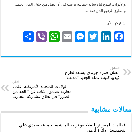
والألوان، لتبدع لنا رسالة جمالية ترغب في أن تصل من خلال الفن الجميل
والطرز الرفيع الذي تقدمه.
شـاركها الأن
S
V
W
E
M
T
L
F
h
i
h
m
e
w
i
a
a
b
a
a
s
i
n
c
r
e
t
i
s
t
k
e
السابق
الفنان حمزة جرندي يستعد لطرح
فيديو كليب عمله الجديد “مذنب”
e
r
s
l
e
t
e
b
التالي
الولايات المتحدة الأمريكية: علماء
A
n
e
d
o
مغاربة يقدمون كتاب عن ” الحد من
الضرر” في نطاق مشاركة التجارب
p
g
r
I
o
مقالات مشابهة
p
e
n
k
r
فعاليات لمعرض للفلاحةو تربية الماشية بجماعة سيدي علي
بنحمدوش دائرة أزمور