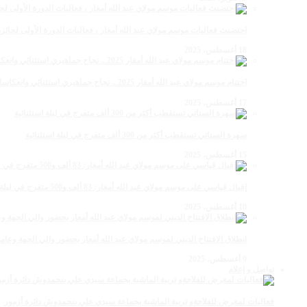
احتضنت فعاليات موسم مولاي عبد الله أمغار ، فعاليات الدورة الأولى لجائزة مولاي عبد الله أمغار
18 أغسطس، 2025
اختتام موسم مولاي عبد الله أمغار 2025 .. نجاح جماهيري استثنائي وانعكاسات متعددة القطاعات
17 أغسطس، 2025
سهرة الستاتي تستقطب أكثر من 300 ألف متفرج في ليلة استثنائية
15 أغسطس، 2025
إقبال قياسي على موسم مولاي عبد الله أمغار: 83 ألف و500 متفرج في ليلة استثنائية
10 أغسطس، 2025
انطلاق الافتتاح الديني لموسم مولاي عبد الله أمغار بحضور والي الجهة وعامل
9 أغسطس، 2025
تواصل و إعلام
فعاليات لمعرض للفلاحةو تربية الماشية بجماعة سيدي علي بنحمدوش دائرة أزمور