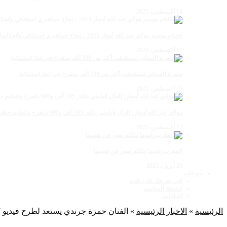
18 أغسطس، 2025
اختتام موسم مولاي عبد الله أمغار 2025 .. نجاح جماهيري استثنائي وانعكاسات متعددة القطاعات
17 أغسطس، 2025
سهرة الستاتي تستقطب أكثر من 300 ألف متفرج في ليلة استثنائية
15 أغسطس، 2025
مولاي عبد الله أمغار: إقبال قياسي يناهز 185 ألف و600 متفرج وتنظيم حظي بإشادة خلال برنامج يوم الاثنين
12 أغسطس، 2025
المغرب:عندما تتكلم صور عن نفسها
23 أبريل، 2025
منوعات
اجي نعرفك على بلادي
أنشطة المواسم
اعـلانات
الرئيسية
»
الاخبار الرئيسية
»
الفنان حمزة جرندي يستعد لطرح فيديو 