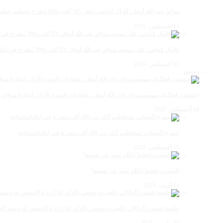
مولاي عبد الله أمغار: إقبال قياسي يناهز 185 ألف و600 متفرج وتنظيم حظي بإشادة خلال برنامج يوم الاثنين
12 أغسطس، 2025
‏‪ إقبال قياسي على موسم مولاي عبد الله أمغار: 83 ألف و500 متفرج في ليلة استثنائية وفد إماراتي ورياضي
11 أغسطس، 2025
مجتمع
احتضنت فعاليات موسم مولاي عبد الله أمغار ، فعاليات الدورة الأولى لجائزة مولاي عبد الله أمغار للصحافة ب
18 أغسطس، 2025
سهرة الستاتي تستقطب أكثر من 300 ألف متفرج في ليلة استثنائية
15 أغسطس، 2025
المغرب:عندما تتكلم صور عن نفسها
23 أبريل، 2025
جامعة شعيب الدكالي بالجديدة تحتفي بالذكر 67 لزيارة المغفور له محمد الخامس لمحاميد الغزلان
10 مارس، 2025