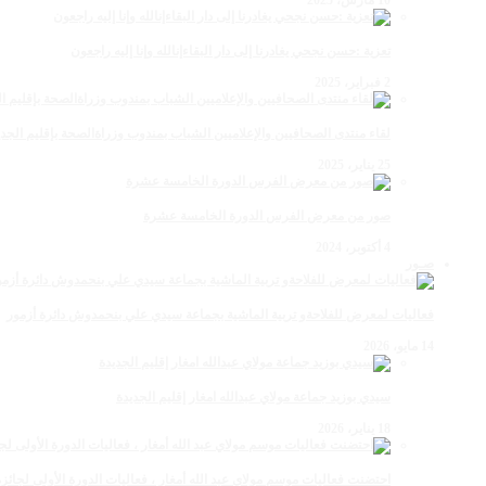
تعزية :حسن نجحي يغادرنا إلى دار البقاءإنالله وإنا إليه راجعون
2 فبراير، 2025
لقاء منتدى الصحافيين والإعلاميين الشباب بمندوب وزراةالصحة بإقليم الجدي
25 يناير، 2025
صور من معرض الفرس الدورة الخامسة عشرة
4 أكتوبر، 2024
صـور
فعاليات لمعرض للفلاحةو تربية الماشية بجماعة سيدي علي بنحمدوش دائرة أزمور
14 مايو، 2026
سيدي بوزيد جماعة مولاي عبدالله امغار إقليم الجديدة
18 يناير، 2026
احتضنت فعاليات موسم مولاي عبد الله أمغار ، فعاليات الدورة الأولى لجائزة مولاي عبد الله أمغار