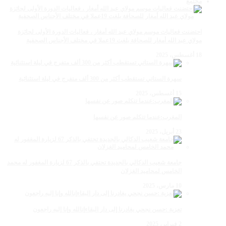
مجتمع
احتضنت فعاليات موسم مولاي عبد الله أمغار ، فعاليات الدورة الأولى لجائزة
مولاي عبد الله أمغار للصحافة بلغت 19عملا في مختلف الأجناس الصحفية
18 أغسطس، 2025
سهرة الستاتي تستقطب أكثر من 300 ألف متفرج في ليلة استثنائية
15 أغسطس، 2025
المغرب:عندما تتكلم صور عن نفسها
23 أبريل، 2025
جامعة شعيب الدكالي بالجديدة تحتفي بالذكر 67 لزيارة المغفور له محمد
الخامس لمحاميد الغزلان
10 مارس، 2025
تعزية :حسن نجحي يغادرنا إلى دار البقاءإنالله وإنا إليه راجعون
2 فبراير، 2025