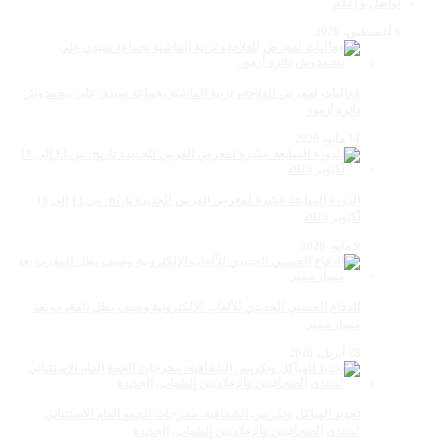
تواصل و إعلام
8 أغسطس، 2026
فعاليات لمعرض للفلاحةو تربية الماشية بجماعة سيدي علي بنحمدوش
دائرة أزمور
14 مايو، 2026
الدورة السابعة عشرة لمعرض الفرس للجديدة تاريخ: من 13 إلى 18
أكتوبر 2026
9 مايو، 2026
الدفاع الحسني الجديدي للألعاب الإلكترونية وصيف بطل المغرب بعد
مسار مميز
28 أبريل، 2026
تجديد الهياكل وتكريس الشفافية: مخرجات الجمع العام الاستثنائي
لمنتدى الصحافيين والإعلاميين الشباب. الجديدة