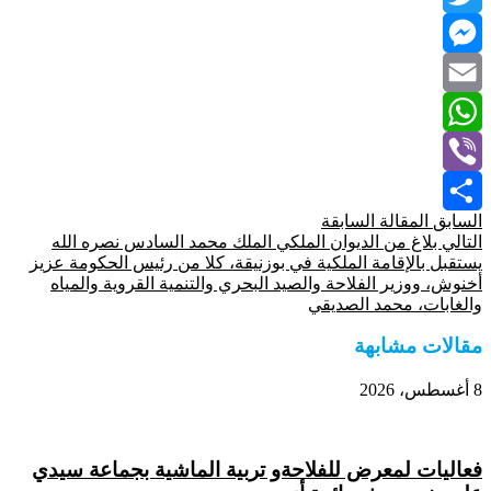
Twitter
Messenger
Email
WhatsApp
Viber
السابق
المقالة السابقة
Share
التالي
بلاغ من الديوان الملكي الملك محمد السادس نصره الله
يستقبل بالإقامة الملكية في بوزنيقة، كلا من رئيس الحكومة عزيز
أخنوش، ووزير الفلاحة والصيد البحري والتنمية القروية والمياه
والغابات، محمد الصديقي
مقالات مشابهة
8 أغسطس، 2026
فعاليات لمعرض للفلاحةو تربية الماشية بجماعة سيدي