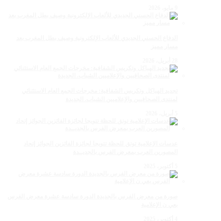
9 مايو، 2026
الدفاع الحسني الجديدي للألعاب الإلكترونية وصيف بطل المغرب بعد
مسار مميز
28 أبريل، 2026
تجديد الهياكل وتكريس الشفافية: مخرجات الجمع العام الاستثنائي
لمنتدى الصحافيين والإعلاميين الشباب. الجديدة
5 أبريل، 2026
عدسات الإعلامية توتق للحظة تتويجا لجائزة الفائزين الجوائز إتحاد
المصورين العرب بمعرض الفرس بالجديــدة
5 أكتوبر، 2025
صورة من معرض الفرس بالجديدة الدورة سادسة عشرة معرض الفرس
بعي ن الإعلامية
4 أكتوبر، 2025