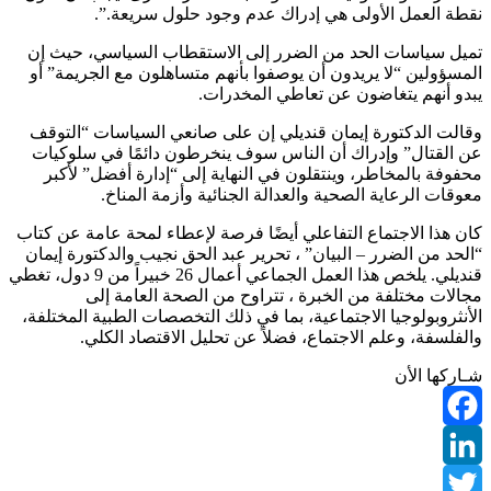
نقطة العمل الأولى هي إدراك عدم وجود حلول سريعة.”.
تميل سياسات الحد من الضرر إلى الاستقطاب السياسي، حيث إن
المسؤولين “لا يريدون أن يوصفوا بأنهم متساهلون مع الجريمة” أو
يبدو أنهم يتغاضون عن تعاطي المخدرات.
وقالت الدكتورة إيمان قنديلي إن على صانعي السياسات “التوقف
عن القتال” وإدراك أن الناس سوف ينخرطون دائمًا في سلوكيات
محفوفة بالمخاطر، وينتقلون في النهاية إلى “إدارة أفضل” لأكبر
معوقات الرعاية الصحية والعدالة الجنائية وأزمة المناخ.
كان هذا الاجتماع التفاعلي أيضًا فرصة لإعطاء لمحة عامة عن كتاب
“الحد من الضرر – البيان” ، تحرير عبد الحق نجيب والدكتورة إيمان
قنديلي. يلخص هذا العمل الجماعي أعمال 26 خبيراً من 9 دول، تغطي
مجالات مختلفة من الخبرة ، تتراوح من الصحة العامة إلى
الأنثروبولوجيا الاجتماعية، بما في ذلك التخصصات الطبية المختلفة،
والفلسفة، وعلم الاجتماع، فضلاً عن تحليل الاقتصاد الكلي.
شـاركها الأن
Facebook
LinkedIn