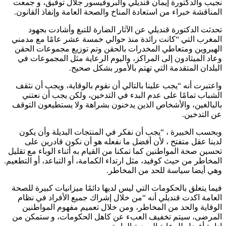
نجيب والدكتورة إيمان قنديلي والبروفيسور جلال توفيق، و جمعت
المناقشة خبراء من استعادة المناخ والصحة العامة وإنفاذ القانون.
تحدثت الدكتورة قنديلي عن الآثار الضارة للتبغ وأشادت بجهود
المغرب التي “كانت رائدة منذ حوالي خمسة عشر عامًا مع مدمني
الهيروين ومتعاطي المخدرات بالحقن وتم توزيع مجموعات الحقن
وعاد الميثادون إلى المراكز، واليوم الرعاية مثل المجموعات في
البلدان المتقدمة التي تهتم بالأمور بشكل صحيح.
واعتبرت أنه “يجب علينا بالتالي أن نقوم بالوقاية، ويجب أن نثقف
الشباب تمامًا على عدم البدء في التدخين، ولكن يجب أن نعتني
بالبالغين، والأشخاص الذين يدخنون بشراهة ولا يستطيعون التوقف
عن التدخين.
وبحسب الخبيرة ، “يجب أن نفكر في المنتجات البديلة وأن يكون
لدينا عقل متفتح ، لأن أفضل ما نفعله هو أن نكون قادرين على
تحسين صحة المواطنين كما تمكنا من القيام به أثناء الوباء مع تقليل
المخاطر من حيث كوفيد، مثل ارتداء الكمامة، أو التباعد، أو التطعيم.
وهي أيضا سياسة للحد من المخاطر.
فيما يتعلق بالحكومات التي ليس لديها دائمًا ميزانيات كبيرة للصحة
العامة اكدت قنديلي أنه “من خلال إشراك جميع الأفراد في نظام
الوقاية والحد من المخاطر، ومن خلال تعميم مفهوم المواطنين
المرضى، سيتم تخفيف العبء عن كاهل الحكومات، و ستمكن من