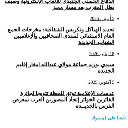
الدفاع الحسني الجديدي للألعاب الإلكترونية وصيف
بطل المغرب بعد مسار مميز
5 أبريل، 2026
تجديد الهياكل وتكريس الشفافية: مخرجات الجمع
العام الاستثنائي لمنتدى الصحافيين والإعلاميين
الشباب. الجديدة
18 يناير، 2026
سيدي بوزيد جماعة مولاي عبدالله امغار إقليم
الجديدة
5 أكتوبر، 2025
عدسات الإعلامية توتق للحظة تتويجا لجائزة
الفائزين الجوائز إتحاد المصورين العرب بمعرض
الفرس بالجديــدة
تابعنا على فيسبوك