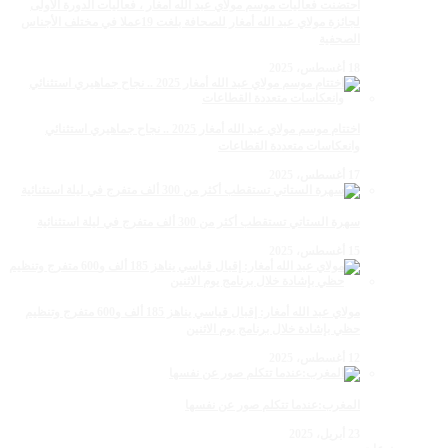
احتضنت فعاليات موسم مولاي عبد الله أمغار ، فعاليات الدورة الأولى
لجائزة مولاي عبد الله أمغار للصحافة بلغت 19عملا في مختلف الأجناس
الصحفية
18 أغسطس، 2025
اختتام موسم مولاي عبد الله أمغار 2025 .. نجاح جماهيري استثنائي
وانعكاسات متعددة القطاعات
17 أغسطس، 2025
سهرة الستاتي تستقطب أكثر من 300 ألف متفرج في ليلة استثنائية
15 أغسطس، 2025
مولاي عبد الله أمغار: إقبال قياسي يناهز 185 ألف و600 متفرج وتنظيم
حظي بإشادة خلال برنامج يوم الاثنين
12 أغسطس، 2025
المغرب:عندما تتكلم صور عن نفسها
23 أبريل، 2025