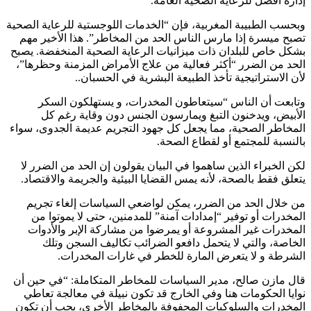
إدارة أفضل للرعاية الصحية العامة.
وبحسب الطبيبة المغربية، فإن “الخدمات اللوجستية للرعاية الصحية
تصبح ميسرة إذا مارس الناس الحد من المخاطر”. هذا الأخير مهم
بشكل خاص للبلدان ذات ميزانيات الرعاية الصحية المنخفضة. يصبح
الحد من الضرر “أكثر فعالية من علاج الأمراض المزمنة وحظرها”،
لأن الاستراتيجية تأخذ الطبيعة البشرية في الحسبان..
وتابعت أن الناس “سيتعاطون المخدرات، و يستهلكون السكر
الأبيض، ويدخنون التبغ ويمارسون الجنس دون وقاية رغم كل
المخاطر الصحية، مما يجعل كل جهود التجريم عديمة الجدوى، سواء
بالنسبة للمجتمع أو لقطاع الصحة.
لكن الخبراء الذين ساهموا في البيان يقولون إن الحد من الضرر لا
يتعلق فقط بالصحة، لأنه يمس القضايا البيئية والجريمة والاقتصاد.
من خلال الحد من الضرر، يمكن لواضعي السياسات إلغاء تجريم
المخدرات أو توفير “إمدادات آمنة” للمدمنين، حتى لا يموتوا من
المخدرات غير المشروعة أو يمرضوا من مشاركة الإبر والأدوات
الخاصة، والتي لا يتحمل دافعو الضرائب تكاليف السجن وتلك
الشرطة و لا يتعرض المارة للخطر في غارات المخدرات.
قال مازن صالح، مدير السياسات للمخاطر المتكاملة: “في حين أن
نوايا الحكومات هنا وفي الخارج قد تكون نبيلة في معالجة تعاطي
المخدرات والسلوكيات المحفوفة بالمخاطر الأخرى، يجب أن تكون