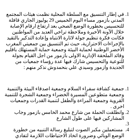
في إطار التنسيق مع السلطة المحلية نظمت هيئات المجتمع
المدني بازمور مساء اليوم الخميس 29 يوليوز الجاري قافلة
للتحسيس بخطورة الوضع الصحي بعد ارتفاع ارقام الإصابة
خلال الآونة الأخيرة وملاحظة تراخي العديد من المواطنين
فكانت فكرة تنظيم جولة لاثارة الانتباه وإعادة التدكير بالتقيد
بالإجراءات الاحترازية، حيث تم التنسيق بين جمعيتي المغرب
الأخضر الوطنية لحماية البيئة وجمعية حماية المستهلك باقليم
وقائد الملحقة الإدارية الاولى بازمور من اجل القيام بجولة
للتوعية والتحسيس شارك فيها عدة رؤساء جمعيات من
الجديدة وازمور وسيدي علي بنحمدوش نذكر منهم :
جمعية كشافة سفراء السلام وجمعية اصدقاء البيئة والتنمية
وجمعية متطوعين المسيرة الخضراء وجمعية الشجرة للتنمية
القروية وجمعية المراءة والطفل لتنمية القدرات وجمعيات
اخرى .
وانطلقت الحملة من شارع محمد الخامس بازمور وجاب
المشاركين فيها على طول الشارع
مستعملين مكبر الصوت لتبليغ رسالة التنبيه من خطورة
الوضع الوبائي وضرورة اتخاذ الاحتياطات اللازمة لتفادي