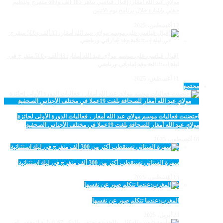
مولاي عبد الله أمغار: إقبال قياسي يناهز 185 ألف و600 متفرج وتنظيم
حظي بإشادة خلال برنامج يوم الاثنين
12 أغسطس، 2025
‏‪ إقبال قياسي على موسم مولاي عبد الله أمغار: 83 ألف و500 متفرج في
ليلة استثنائية وفد إماراتي ورياضي
11 أغسطس، 2025
مجتمع
احتضنت فعاليات موسم مولاي عبد الله أمغار ، فعاليات الدورة الأولى لجائزة
مولاي عبد الله أمغار للصحافة بلغت 19عملا في مختلف الأجناس الصحفية
18 أغسطس، 2025
سهرة الستاتي تستقطب أكثر من 300 ألف متفرج في ليلة استثنائية
15 أغسطس، 2025
المغرب:عندما تتكلم صور عن نفسها
23 أبريل، 2025