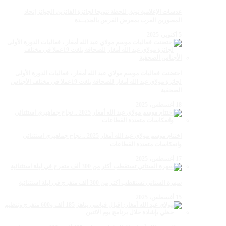
عدسات الإعلامية توتق للحظة تتويجا لجائزة الفائزين الجوائز إتحاد
المصورين العرب بمعرض الفرس بالجديــدة
5 أكتوبر، 2025
احتضنت فعاليات موسم مولاي عبد الله أمغار ، فعاليات الدورة الأولى
لجائزة مولاي عبد الله أمغار للصحافة بلغت 19عملا في مختلف الأجناس
الصحفية
18 أغسطس، 2025
اختتام موسم مولاي عبد الله أمغار 2025 .. نجاح جماهيري استثنائي
وانعكاسات متعددة القطاعات
17 أغسطس، 2025
سهرة الستاتي تستقطب أكثر من 300 ألف متفرج في ليلة استثنائية
15 أغسطس، 2025