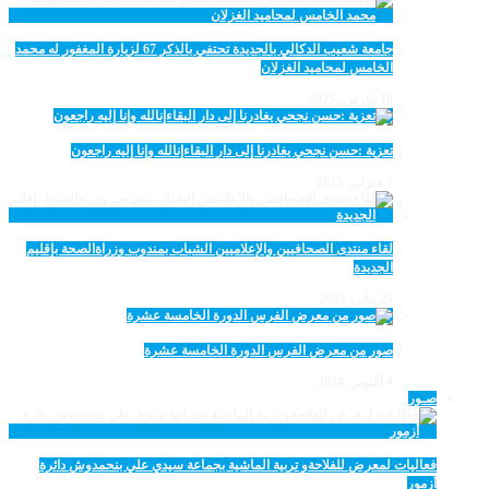
جامعة شعيب الدكالي بالجديدة تحتفي بالذكر 67 لزيارة المغفور له محمد
الخامس لمحاميد الغزلان
10 مارس، 2025
تعزية :حسن نجحي يغادرنا إلى دار البقاءإنالله وإنا إليه راجعون
2 فبراير، 2025
لقاء منتدى الصحافيين والإعلاميين الشباب بمندوب وزراةالصحة بإقليم
الجديدة
25 يناير، 2025
صور من معرض الفرس الدورة الخامسة عشرة
4 أكتوبر، 2024
صـور
فعاليات لمعرض للفلاحةو تربية الماشية بجماعة سيدي علي بنحمدوش دائرة
أزمور