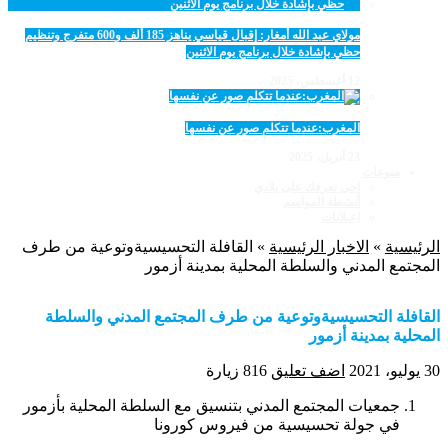
مولاي عبد الله أمغار: إقبال قياسي يناهز 185 ألف و600 متفرج وتنظيم
حظي بإشادة خلال برنامج يوم الاثنين
12 أغسطس، 2025
المغرب:عندما تتكلم صور عن نفسها
23 أبريل، 2025
منوعات
اجي نعرفك على بلادي
أنشطة المواسم
اعـلانات
الرئيسية
»
الاخبار الرئيسية
»
القافلة التحسيسيةوتوعية من طرف
المجتمع المدني والسلطة المحلية بمدينة أزمور
القافلة التحسيسيةوتوعية من طرف المجتمع المدني والسلطة
المحلية بمدينة أزمور
30 يوليو، 2021
اضف تعليق
816 زيارة
جمعيات المجتمع المدني بتنسيق مع السلطة المحلية بأزمور
في جولة تحسيسية من فيروس كورونا