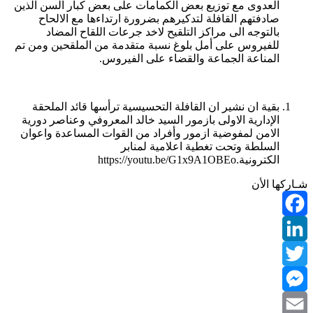
العدوى مع توزيع بعض الكمامات على بعض كبار السن الذين
صادفتهم القافلة لتدكيرهم بضرورة ارتداءها مع الالحاح
بالتوجه الى مراكز التلقيح لاخد جرعات اللقاح المضاد
للفيروس على أمل بلوغ نسبة متقدمة من الملقحين ومن تم
المناعة الجماعة والقضاء على الفيروس.
بقية ان نشير ان القافلة التحسيسية ترأسها قائد الملحقة
الإدارية الاولى بازمور السيد خالد المعروفي وعناصر دورية
الامن لمفوضية ازمور وأفراد من القوات المساعدة واعوان
السلطة وتحت تغطية اعلامية لمنابر
الكترونية.https://youtu.be/G1x9A1OBEo
شـاركها الأن
Facebook
LinkedIn
Twitter
Messenger