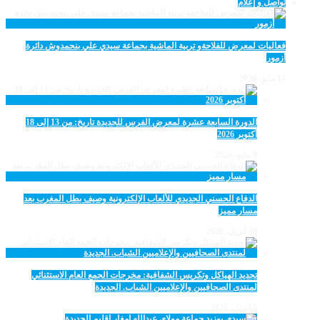
تواصل و إعلام
فعاليات لمعرض للفلاحةو تربية الماشية بجماعة سيدي علي بنحمدوش دائرة
أزمور
14 مايو، 2026
الدورة السابعة عشرة لمعرض الفرس للجديدة تاريخ: من 13 إلى 18
أكتوبر 2026
9 مايو، 2026
الدفاع الحسني الجديدي للألعاب الإلكترونية وصيف بطل المغرب بعد
مسار مميز
28 أبريل، 2026
تجديد الهياكل وتكريس الشفافية: مخرجات الجمع العام الاستثنائي
لمنتدى الصحافيين والإعلاميين الشباب. الجديدة
5 أبريل، 2026