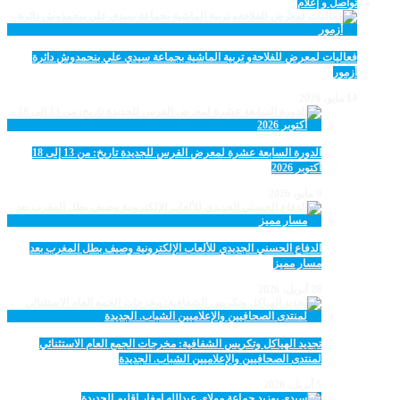
تواصل و إعلام
فعاليات لمعرض للفلاحةو تربية الماشية بجماعة سيدي علي بنحمدوش دائرة
أزمور
14 مايو، 2026
الدورة السابعة عشرة لمعرض الفرس للجديدة تاريخ: من 13 إلى 18
أكتوبر 2026
9 مايو، 2026
الدفاع الحسني الجديدي للألعاب الإلكترونية وصيف بطل المغرب بعد
مسار مميز
28 أبريل، 2026
تجديد الهياكل وتكريس الشفافية: مخرجات الجمع العام الاستثنائي
لمنتدى الصحافيين والإعلاميين الشباب. الجديدة
5 أبريل، 2026