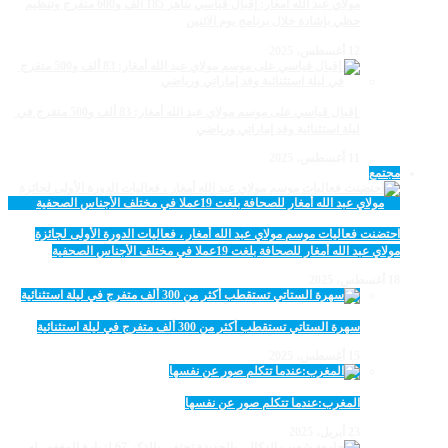
مولاي عبد الله أمغار: إقبال قياسي يناهز 185 ألف و600 متفرج وتنظيم
حظي بإشادة خلال برنامج يوم الاثنين
12 أغسطس، 2025
‏‪ إقبال قياسي على موسم مولاي عبد الله أمغار: 83 ألف و500 متفرج في
ليلة استثنائية وفد إماراتي ورياضي
11 أغسطس، 2025
مجتمع
احتضنت فعاليات موسم مولاي عبد الله أمغار ، فعاليات الدورة الأولى لجائزة
مولاي عبد الله أمغار للصحافة بلغت 19عملا في مختلف الأجناس الصحفية
18 أغسطس، 2025
سهرة الستاتي تستقطب أكثر من 300 ألف متفرج في ليلة استثنائية
15 أغسطس، 2025
المغرب:عندما تتكلم صور عن نفسها
23 أبريل، 2025