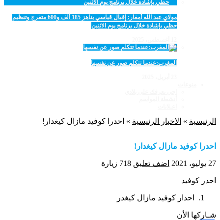
مولاي عبد الله أمغار: إقبال قياسي يناهز 185 ألف و600 متفرج وتنظيم
حظي بإشادة خلال برنامج يوم الاثنين
12 أغسطس، 2025
المغرب:عندما تتكلم صور عن نفسها
23 أبريل، 2025
منوعات
اجي نعرفك على بلادي
أنشطة المواسم
اعـلانات
الرئيسية
»
الاخبار الرئيسية
»
احدرا كوفيد مازال كيغدار!
احدرا كوفيد مازال كيغدار!
27 يوليو، 2021
اضف تعليق
718 زيارة
احدر كوفيد
احدار كوفيد مازال كيغدر
شـاركها الأن