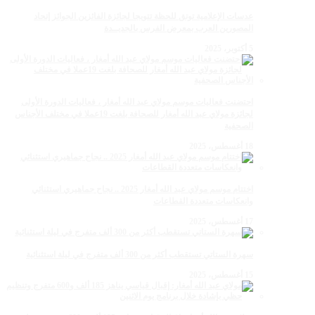
عدسات الإعلامية توتق للحظة تتويجا لجائزة الفائزين الجوائز إتحاد
المصورين العرب بمعرض الفرس بالجديــدة
5 أكتوبر، 2025
احتضنت فعاليات موسم مولاي عبد الله أمغار ، فعاليات الدورة الأولى
لجائزة مولاي عبد الله أمغار للصحافة بلغت 19عملا في مختلف الأجناس
الصحفية
18 أغسطس، 2025
اختتام موسم مولاي عبد الله أمغار 2025 .. نجاح جماهيري استثنائي
وانعكاسات متعددة القطاعات
17 أغسطس، 2025
سهرة الستاتي تستقطب أكثر من 300 ألف متفرج في ليلة استثنائية
15 أغسطس، 2025