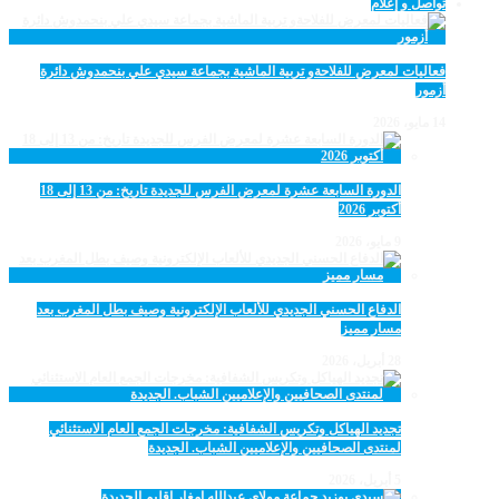
تواصل و إعلام
فعاليات لمعرض للفلاحةو تربية الماشية بجماعة سيدي علي بنحمدوش دائرة
أزمور
14 مايو، 2026
الدورة السابعة عشرة لمعرض الفرس للجديدة تاريخ: من 13 إلى 18
أكتوبر 2026
9 مايو، 2026
الدفاع الحسني الجديدي للألعاب الإلكترونية وصيف بطل المغرب بعد
مسار مميز
28 أبريل، 2026
تجديد الهياكل وتكريس الشفافية: مخرجات الجمع العام الاستثنائي
لمنتدى الصحافيين والإعلاميين الشباب. الجديدة
5 أبريل، 2026