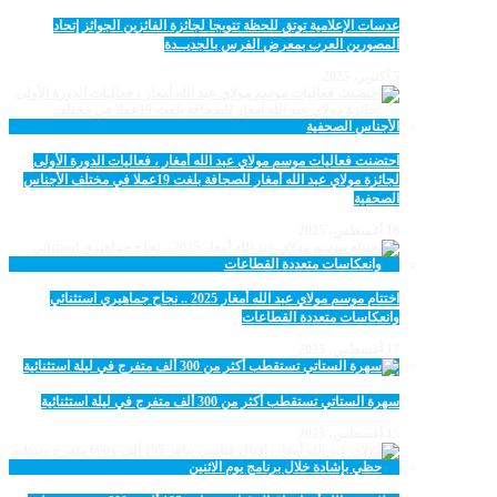
عدسات الإعلامية توتق للحظة تتويجا لجائزة الفائزين الجوائز إتحاد
المصورين العرب بمعرض الفرس بالجديــدة
5 أكتوبر، 2025
احتضنت فعاليات موسم مولاي عبد الله أمغار ، فعاليات الدورة الأولى
لجائزة مولاي عبد الله أمغار للصحافة بلغت 19عملا في مختلف الأجناس
الصحفية
18 أغسطس، 2025
اختتام موسم مولاي عبد الله أمغار 2025 .. نجاح جماهيري استثنائي
وانعكاسات متعددة القطاعات
17 أغسطس، 2025
سهرة الستاتي تستقطب أكثر من 300 ألف متفرج في ليلة استثنائية
15 أغسطس، 2025