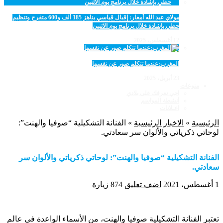
مولاي عبد الله أمغار: إقبال قياسي يناهز 185 ألف و600 متفرج وتنظيم
حظي بإشادة خلال برنامج يوم الاثنين
12 أغسطس، 2025
المغرب:عندما تتكلم صور عن نفسها
23 أبريل، 2025
منوعات
اجي نعرفك على بلادي
أنشطة المواسم
اعـلانات
الرئيسية
»
الاخبار الرئيسية
»
الفنانة التشكيلية “صوفيا والهنت”:
لوحاتي ذكرياتي والألوان سر سعادتي.
الفنانة التشكيلية “صوفيا والهنت”: لوحاتي ذكرياتي والألوان سر
سعادتي.
1 أغسطس، 2021
اضف تعليق
874 زيارة
تعتبر الفنانة التشكيلية صوفيا والهنت، من الأسماء الواعدة في عالم