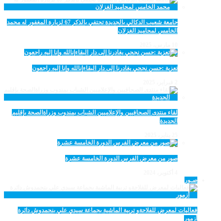
جامعة شعيب الدكالي بالجديدة تحتفي بالذكر 67 لزيارة المغفور له محمد
الخامس لمحاميد الغزلان
10 مارس، 2025
تعزية :حسن نجحي يغادرنا إلى دار البقاءإنالله وإنا إليه راجعون
2 فبراير، 2025
لقاء منتدى الصحافيين والإعلاميين الشباب بمندوب وزراةالصحة بإقليم
الجديدة
25 يناير، 2025
صور من معرض الفرس الدورة الخامسة عشرة
4 أكتوبر، 2024
صـور
فعاليات لمعرض للفلاحةو تربية الماشية بجماعة سيدي علي بنحمدوش دائرة
أزمور