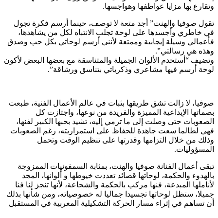
وتقارع بها مزايا عواطفها وهواجسها.
تقول صوفيا والهنت” أجد متعة لا توصف، حينما أرسم فكرة تجول
في خاطري وأجسدها على لوحة تجلب الانتباه لكل من يشاهدها،
فأعمالي وسيلة إيجابية وممتعة لأنني أرسم لوحاتي بكل حب وصدق
وهذه هي رسالتي”.
وتضيف “أستخدم الألوان الجميلة والمتناسقة مع بعضها البعض لأكون
لوحة أرسم فيها مشاعري وذكرياتي بتناسق ورشاقة”.
صوفيا، لا زالت تشق طريقها بثبات في عالم الأعمال الفنية، طبعت
بصماتها الإبداعية المميزة والفريدة من نوعها، واجتازت كل
الصعوبات حتى وصلت إلى ما ترمي إليه، تشيد بحبها الكبير لفنها،
فهي لطالما سعت جاهدة للحفاظ على استمراريته، رغم الصعوبات
وذلك من خلال التزامها وقدرتها على تنظيم الوقت وتحمل
المسؤوليات.
تبقى أعمال الفنانة صوفيا والهنت، بمثابة السمفونيات الممزوجة
بالهدوء والحكمة، لوحاتها قصائد تعددت خيوطها و ألوانها، المجد
لأناملها المبدعة، فنها مركب بالحكمة والشجاعة، لأنها تنجز لنا فنا
جميلا، ستظل لوحاتها تجسيدا جماليا له خصوصياته، ومن شأنها بذلك
أن تساهم في إثراء مسار الحركة التشكيلية المغربية في المستقبل