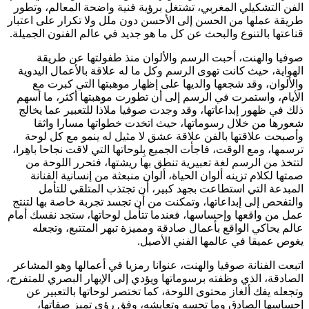
الفن التشكيلي المغربي، تشتغل برؤية فنية واضحة المعالم، وتطور
طريقة عملها من الحسن إلى الأحسن دون ملل ولا تكرار على اعتبار
قناعتها بالتنوع والبحث عن كل ما هو جديد في عالم الفنون الجميلة.
صوفيا والهنت، أحبت الرسم والألوان منذ طفولتها عن طريقة
الهواية، حيث كانت تهوى الرسم وكل ما له علاقة بالأعمال اليدوية
والألوان، وقد شجعها والديها على إظهار موهبتها التي كبرت مع
الأيام، واستمرت في الرسم إلى أن تطورت موهبتها أكثر، ما أسهم
ذلك في ظهور إبداعاتها، وقد وجدت صوفيا ملاذا للتعبير عما يخالج
شعورها من خلال رسوماتها، حيث اتخدت خطواتها مسارا واثقا
وأصبحت علاقتها بالفن علاقة عشق لا مثيل له ينمو مع كل لوحة
ترسمها، ومع الوقت، فاجأت الجميع بِلوحاتها التي لاقت نجاحا باهِرا،
لتتخذ من الرسم لغة تعبيرية تنطق بها ريشتها، فتحرر اللوحة من
صمتها لكلام تزينه ألوان الحياة، ألوان منبعثة من إنسانية الفنانة
المبدعة التي استطاعت بجهد كبير، أن تجتذب المتلقي للتأمل
والتفحص إلى إبداعاتها، وتمكنت من أن تجسد تجربة خاصة بها لتنتج
عمل من واقعها وإحساسها، فعندما تتأمل لوحاتها، ستجد نفسك أمام
عالم يحاكي الواقع بأعمال صادقة ومميزة تبهر المتتبع، وتجعله
يغوص عميقا في عالمها الفني الأصيل.
اتبعت الفنانة صوفيا والهنت، عنوانا رمزيا في أعمالها وهو المشاعر
الصادقة، الذي وظفته برسوماتها ويؤدي إلى الإبهار البصري للمتفرج،
وتجعله يفك ألغاز محتوى اللوحة، كما تختصر لوحاتها بالتعبير عن
إحساسها الصادق وما تحسه وتعايشه، وفق رؤى تميز صفاتها،