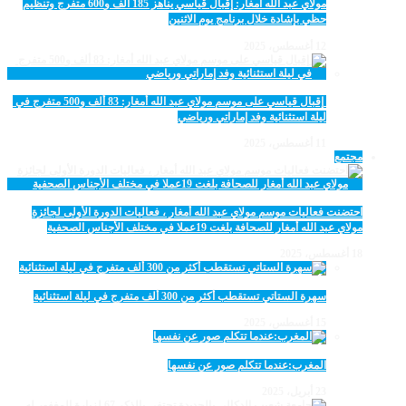
مولاي عبد الله أمغار: إقبال قياسي يناهز 185 ألف و600 متفرج وتنظيم
حظي بإشادة خلال برنامج يوم الاثنين
12 أغسطس، 2025
‏‪ إقبال قياسي على موسم مولاي عبد الله أمغار: 83 ألف و500 متفرج في
ليلة استثنائية وفد إماراتي ورياضي
11 أغسطس، 2025
مجتمع
احتضنت فعاليات موسم مولاي عبد الله أمغار ، فعاليات الدورة الأولى لجائزة
مولاي عبد الله أمغار للصحافة بلغت 19عملا في مختلف الأجناس الصحفية
18 أغسطس، 2025
سهرة الستاتي تستقطب أكثر من 300 ألف متفرج في ليلة استثنائية
15 أغسطس، 2025
المغرب:عندما تتكلم صور عن نفسها
23 أبريل، 2025