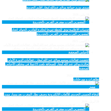
سيدي بوزيد جماعة مولاي عبدالله امغار إقليم الجديدة
18 يناير، 2026
عدسات الإعلامية توتق للحظة تتويجا لجائزة الفائزين الجوائز إتحاد
المصورين العرب بمعرض الفرس بالجديــدة
5 أكتوبر، 2025
احتضنت فعاليات موسم مولاي عبد الله أمغار ، فعاليات الدورة الأولى
لجائزة مولاي عبد الله أمغار للصحافة بلغت 19عملا في مختلف الأجناس
الصحفية
18 أغسطس، 2025
تظاهرات و مهرجانات
الدفاع الحسني الجديدي للألعاب الإلكترونية وصيف بطل المغرب بعد مسار مميز
28 أبريل، 2026