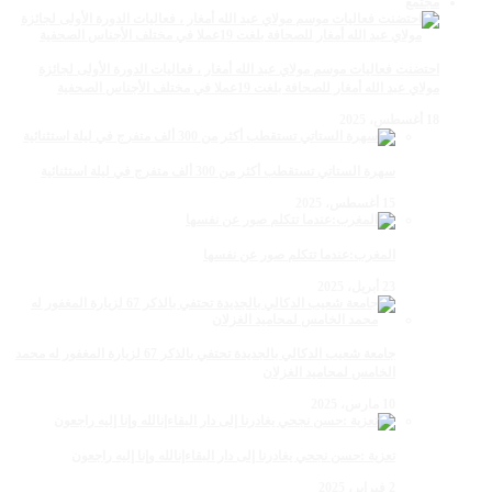
مجتمع
احتضنت فعاليات موسم مولاي عبد الله أمغار ، فعاليات الدورة الأولى لجائزة
مولاي عبد الله أمغار للصحافة بلغت 19عملا في مختلف الأجناس الصحفية
18 أغسطس، 2025
سهرة الستاتي تستقطب أكثر من 300 ألف متفرج في ليلة استثنائية
15 أغسطس، 2025
المغرب:عندما تتكلم صور عن نفسها
23 أبريل، 2025
جامعة شعيب الدكالي بالجديدة تحتفي بالذكر 67 لزيارة المغفور له محمد
الخامس لمحاميد الغزلان
10 مارس، 2025
تعزية :حسن نجحي يغادرنا إلى دار البقاءإنالله وإنا إليه راجعون
2 فبراير، 2025