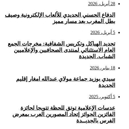
28 أبريل، 2026
الدفاع الحسني الجديدي للألعاب الإلكترونية وصيف
بطل المغرب بعد مسار مميز
5 أبريل، 2026
تجديد الهياكل وتكريس الشفافية: مخرجات الجمع
العام الاستثنائي لمنتدى الصحافيين والإعلاميين
الشباب. الجديدة
18 يناير، 2026
سيدي بوزيد جماعة مولاي عبدالله امغار إقليم
الجديدة
5 أكتوبر، 2025
عدسات الإعلامية توتق للحظة تتويجا لجائزة
الفائزين الجوائز إتحاد المصورين العرب بمعرض
الفرس بالجديــدة