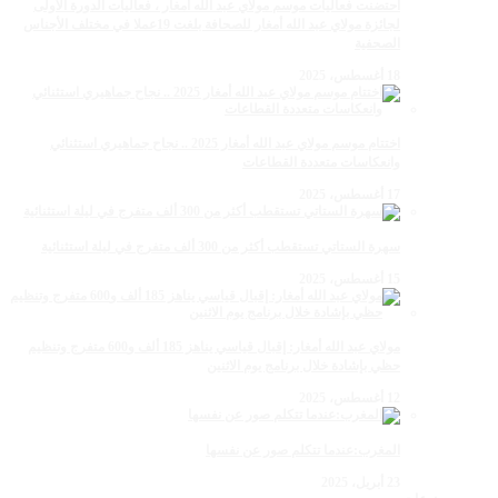
احتضنت فعاليات موسم مولاي عبد الله أمغار ، فعاليات الدورة الأولى
لجائزة مولاي عبد الله أمغار للصحافة بلغت 19عملا في مختلف الأجناس
الصحفية
18 أغسطس، 2025
اختتام موسم مولاي عبد الله أمغار 2025 .. نجاح جماهيري استثنائي
وانعكاسات متعددة القطاعات
17 أغسطس، 2025
سهرة الستاتي تستقطب أكثر من 300 ألف متفرج في ليلة استثنائية
15 أغسطس، 2025
مولاي عبد الله أمغار: إقبال قياسي يناهز 185 ألف و600 متفرج وتنظيم
حظي بإشادة خلال برنامج يوم الاثنين
12 أغسطس، 2025
المغرب:عندما تتكلم صور عن نفسها
23 أبريل، 2025