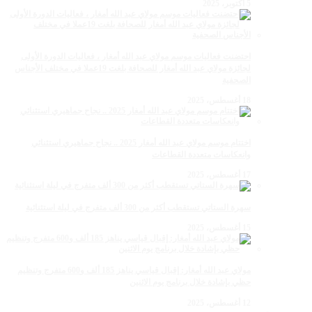
5 أكتوبر، 2025
احتضنت فعاليات موسم مولاي عبد الله أمغار ، فعاليات الدورة الأولى
لجائزة مولاي عبد الله أمغار للصحافة بلغت 19عملا في مختلف الأجناس
الصحفية
18 أغسطس، 2025
اختتام موسم مولاي عبد الله أمغار 2025 .. نجاح جماهيري استثنائي
وانعكاسات متعددة القطاعات
17 أغسطس، 2025
سهرة الستاتي تستقطب أكثر من 300 ألف متفرج في ليلة استثنائية
15 أغسطس، 2025
مولاي عبد الله أمغار: إقبال قياسي يناهز 185 ألف و600 متفرج وتنظيم
حظي بإشادة خلال برنامج يوم الاثنين
12 أغسطس، 2025