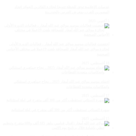
عدسات الإعلامية توتق للحظة تتويجا لجائزة الفائزين الجوائز إتحاد
المصورين العرب بمعرض الفرس بالجديــدة
5 أكتوبر، 2025
احتضنت فعاليات موسم مولاي عبد الله أمغار ، فعاليات الدورة الأولى
لجائزة مولاي عبد الله أمغار للصحافة بلغت 19عملا في مختلف الأجناس
الصحفية
18 أغسطس، 2025
اختتام موسم مولاي عبد الله أمغار 2025 .. نجاح جماهيري استثنائي
وانعكاسات متعددة القطاعات
17 أغسطس، 2025
سهرة الستاتي تستقطب أكثر من 300 ألف متفرج في ليلة استثنائية
15 أغسطس، 2025