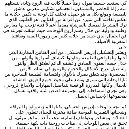
كي يستعيد حسبما يقول، زمناً جميلاً كانت فيه الروح وثابة، لنستلهم
منه رؤانا للحاضر والمستقبل، الحسكي تشكيلي مغربي عاشق
للطبيعة ومولع بكل ما هو جميل، فخلف كل لوحة له تكمن حكاية ما
تعكس ثقافته التي تميزه عن أقرانه من الفنانين، هو الطبيب الذي
ترك المشرط ليمسك بالفرشاة مقدماً أعمالاً فنية تزينت بها معارض
وطنية ودولية من خلال رسم أروع اللوحات، حيث انبثقت تجربته في
فن الجمال الذي جسد من خلاله كثيراً من رموزنا الفنية وتقافتنا
المغربية الأصيلة .
حتى
ويعتبر التشكيلي إدريس الحسكي، من أهم الفنانين المغاربة الذين
أحبوا وتأملوا في الطبيعة وحاولوا اكتشاف أسرارها وألوانها، من
خلال حسه العفوي الصادق وعشقه الدائم لعلائق الظل والنور
وتفاصيل تدرج الأشكال والحجوم والرموز في بساط الأرض
المخضرة، وقد يتعلق بصرك بالألوان وابتسامة الطبيعة الساحرة بين
ثنايا لوحاته التي تسري وتشع على محيط جميع العيون العاشقة
للجمال وكأنها المبارزة الواقعية لتفاصيل المهارات والابداع الروحي،
وهي تجزي المساحات‭ ‬إلى مجموعة قصص شبه واقعية تشكل
بمجموعها الإحساس الجميل .
كما تجسد لوحات إدريس الحسكي، بكتلها المتزنة وألوانها البراقة
وشحناتها التعبيرية الموحية طاقة مختزنة للحياة، تنطوي على
انفعالات ومشاعر وعواطف إنسانية، تذهب أبعد مما هو مرئي، بل
تحلق في بعض اللوحات إلى مناخات روحية ذات نكهة حميمة.
وقال الفنان إدريس الحسكي: “لا ينشغل الفنان باللوحة كإطار وإنما