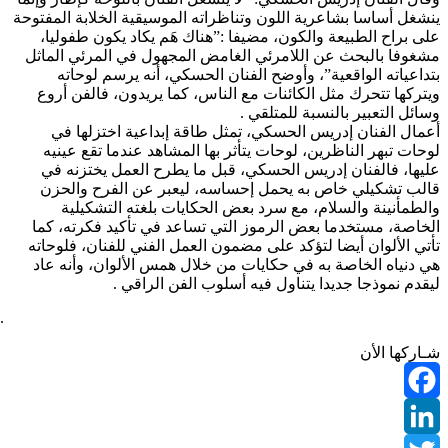
ينشغل أساسا بشاعرية اللون وتناظراته الموسيقية الخلابة المفتوحة
على براح الطبيعة والكون، مضيفا :”هناك هَم يكاد يكون طفوليا،
مشغوفا بالبحث عن اللامرئي الغامض المجهول في المرئي الماثل
بتداعياته الواقعية”، وأوضح الفنان الحسكي، أنه يرسم لوحاته
ويتركها تتحرك مثل الكائنات مع الناس، كما يريدون، فالفن أروع
وسائل التعبير بالنسبة للمتلقي .
أعمال الفنان إدريس الحسكي، تمثل طاقة إبداعية اختزلها في
لوحات تبهر الناظرين، لوحات يتأثر بها المشاهد عندما تقع عينيه
عليها، فالفنان إدريس الحسكي، قبل ما يطرح العمل يختزنه في
قالب تشكيلي خاص به يحمل إحساسه، ليعبر عن الفرح والحزن
والطمأنينة والسلام، مع سرد بعض الحكايات بلغته التشكيلية
الخاصة، مستخدما بعض الرموز التي تساعد في تأكيد فكرته، كما
تأتي الألوان أيضا لتؤكد على مضمون العمل الفني للفنان، فلوحاته
هي دنياه الخاصة به في حكايات من خلال همس الألوان، وأنه عاد
ليقدم نموذجا جديدا يتناول فيه أسلوب الفن الراقي .
شـاركها الأن
Facebook