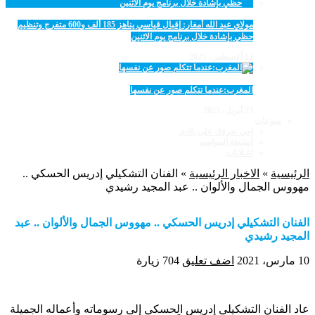
مولاي عبد الله أمغار: إقبال قياسي يناهز 185 ألف و600 متفرج وتنظيم
حظي بإشادة خلال برنامج يوم الاثنين
12 أغسطس، 2025
المغرب:عندما تتكلم صور عن نفسها
23 أبريل، 2025
منوعات
اجي نعرفك على بلادي
أنشطة المواسم
اعـلانات
الرئيسية
»
الاخبار الرئيسية
»
الفنان التشكيلي إدريس الحسكي ..
مهووس الجمال والألوان .. عبد المجيد رشيدي
الفنان التشكيلي إدريس الحسكي .. مهووس الجمال والألوان .. عبد
المجيد رشيدي
10 مارس، 2021
اضف تعليق
704 زيارة
عاد الفنان التشكيلي إدريس الحسكي إلى رسوماته وأعماله الجميلة