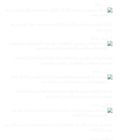
9 مايو، 2026
الدفاع الحسني الجديدي للألعاب الإلكترونية وصيف بطل المغرب بعد
مسار مميز
28 أبريل، 2026
تجديد الهياكل وتكريس الشفافية: مخرجات الجمع العام الاستثنائي
لمنتدى الصحافيين والإعلاميين الشباب. الجديدة
5 أبريل، 2026
عدسات الإعلامية توتق للحظة تتويجا لجائزة الفائزين الجوائز إتحاد
المصورين العرب بمعرض الفرس بالجديــدة
5 أكتوبر، 2025
صورة من معرض الفرس بالجديدة الدورة سادسة عشرة معرض الفرس
بعي ن الإعلامية
4 أكتوبر، 2025