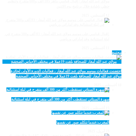
مولاي عبد الله أمغار: إقبال قياسي يناهز 185 ألف و600 متفرج وتنظيم
حظي بإشادة خلال برنامج يوم الاثنين
12 أغسطس، 2025
‏‪ إقبال قياسي على موسم مولاي عبد الله أمغار: 83 ألف و500 متفرج في
ليلة استثنائية وفد إماراتي ورياضي
11 أغسطس، 2025
مجتمع
احتضنت فعاليات موسم مولاي عبد الله أمغار ، فعاليات الدورة الأولى لجائزة
مولاي عبد الله أمغار للصحافة بلغت 19عملا في مختلف الأجناس الصحفية
18 أغسطس، 2025
سهرة الستاتي تستقطب أكثر من 300 ألف متفرج في ليلة استثنائية
15 أغسطس، 2025
المغرب:عندما تتكلم صور عن نفسها
23 أبريل، 2025