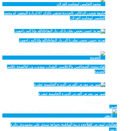
جامعة شعيب الدكالي بالجديدة تحتفي بالذكر 67 لزيارة المغفور له محمد
الخامس لمحاميد الغزلان
10 مارس، 2025
تعزية :حسن نجحي يغادرنا إلى دار البقاءإنالله وإنا إليه راجعون
2 فبراير، 2025
لقاء منتدى الصحافيين والإعلاميين الشباب بمندوب وزراةالصحة بإقليم
الجديدة
25 يناير، 2025
صور من معرض الفرس الدورة الخامسة عشرة
4 أكتوبر، 2024
صـور
فعاليات لمعرض للفلاحةو تربية الماشية بجماعة سيدي علي بنحمدوش دائرة
أزمور