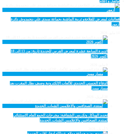
تواصل و إعلام
فعاليات لمعرض للفلاحةو تربية الماشية بجماعة سيدي علي بنحمدوش دائرة
أزمور
14 مايو، 2026
الدورة السابعة عشرة لمعرض الفرس للجديدة تاريخ: من 13 إلى 18
أكتوبر 2026
9 مايو، 2026
الدفاع الحسني الجديدي للألعاب الإلكترونية وصيف بطل المغرب بعد
مسار مميز
28 أبريل، 2026
تجديد الهياكل وتكريس الشفافية: مخرجات الجمع العام الاستثنائي
لمنتدى الصحافيين والإعلاميين الشباب. الجديدة
5 أبريل، 2026