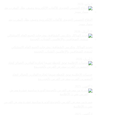
9 مايو، 2026
الدفاع الحسني الجديدي للألعاب الإلكترونية وصيف بطل المغرب بعد
مسار مميز
28 أبريل، 2026
تجديد الهياكل وتكريس الشفافية: مخرجات الجمع العام الاستثنائي
لمنتدى الصحافيين والإعلاميين الشباب. الجديدة
5 أبريل، 2026
عدسات الإعلامية توتق للحظة تتويجا لجائزة الفائزين الجوائز إتحاد
المصورين العرب بمعرض الفرس بالجديــدة
5 أكتوبر، 2025
صورة من معرض الفرس بالجديدة الدورة سادسة عشرة معرض الفرس
بعي ن الإعلامية
4 أكتوبر، 2025