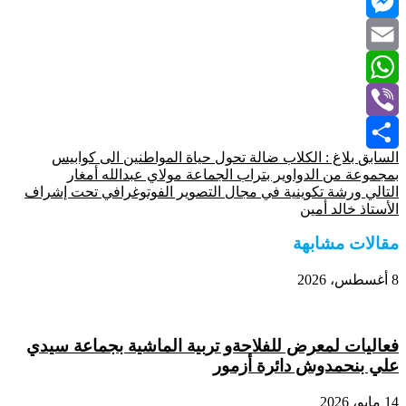
Twitter
Messenger
Email
WhatsApp
Viber
السابق
بلاغ : الكلاب ضالة تحول حياة المواطنين الى كوابيس
Share
بمجموعة من الدواوير بتراب الجماعة مولاي عبدالله أمغار
التالي
ورشة تكوينية في مجال التصوير الفوتوغرافي تحت إشراف
الأستاذ خالد أمين
مقالات مشابهة
8 أغسطس، 2026
فعاليات لمعرض للفلاحةو تربية الماشية بجماعة سيدي
علي بنحمدوش دائرة أزمور
14 مايو، 2026