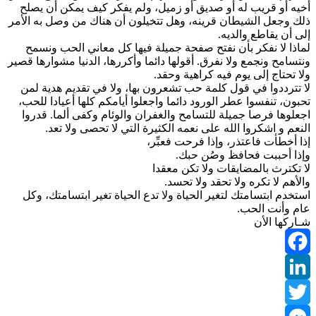
أخيه أو قريب له أو صديق أو زميل، ولم يفكر كيف يمكن أن يصلح
ذلك وجعل الشيطان قرينه، وهل تتخيلون أن هناك من وصل به الأمر
إلى أن يقاطع والديه.
لماذا لا نفكر بأن نفتح صفحة جميلة فيها كل معاني الحب ونسمح
ونتسامح ونجمع ولا نفرق. أقولها دائما وأكررها، الدنيا مشوارها قصير
ولا تحتاج إلى يوم فيه كراهية وحقد.
لا تترددوا في قول كلمة حب تشعرون بها، ولا في تقديم هدية لمن
تحبون، تنفسوا عطر الورود دائما واجعلوا أيامكم كلها أعيادا للحب،
اجعلوها فرصا جميلة للتسامح والغفران والوئام وكفى ألما. قدروا
النعم و اشكروا الله على نعمه الكثيرة التي لا تحصى ولا تعد.
إذا أخطأت فاعتذر، وإذا فرحت فعبِّر،
وإذا أحببت فحافظ وصُن حبك.
لا تكترث بالمضايقات ولا تكن معقدا
والأهم لا تكره ولا تحقد ولا تحسد.
استخدم ابتسامتك لتغير الحياة ولا تدع الحياة تغير ابتسامتك، وكل
عام وأنت الحب.
شـاركها الأن
Facebook
LinkedIn