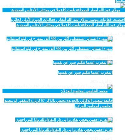
مجتمع
احتضنت فعاليات موسم مولاي عبد الله أمغار ، فعاليات الدورة الأولى لجائزة
مولاي عبد الله أمغار للصحافة بلغت 19عملا في مختلف الأجناس الصحفية
18 أغسطس، 2025
سهرة الستاتي تستقطب أكثر من 300 ألف متفرج في ليلة استثنائية
15 أغسطس، 2025
المغرب:عندما تتكلم صور عن نفسها
23 أبريل، 2025
جامعة شعيب الدكالي بالجديدة تحتفي بالذكر 67 لزيارة المغفور له محمد
الخامس لمحاميد الغزلان
10 مارس، 2025
تعزية :حسن نجحي يغادرنا إلى دار البقاءإنالله وإنا إليه راجعون
2 فبراير، 2025