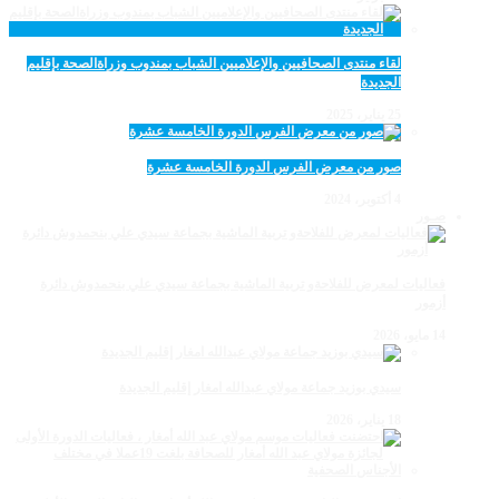
لقاء منتدى الصحافيين والإعلاميين الشباب بمندوب وزراةالصحة بإقليم
الجديدة
25 يناير، 2025
صور من معرض الفرس الدورة الخامسة عشرة
4 أكتوبر، 2024
صـور
فعاليات لمعرض للفلاحةو تربية الماشية بجماعة سيدي علي بنحمدوش دائرة
أزمور
14 مايو، 2026
سيدي بوزيد جماعة مولاي عبدالله امغار إقليم الجديدة
18 يناير، 2026