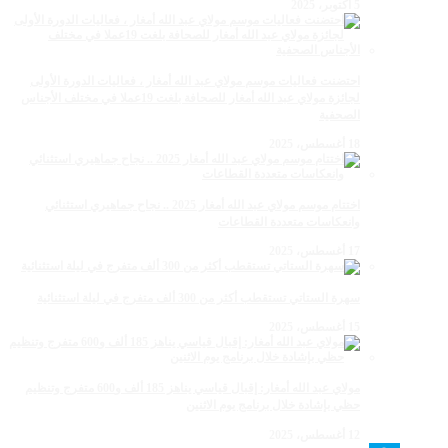
5 أكتوبر، 2025
احتضنت فعاليات موسم مولاي عبد الله أمغار ، فعاليات الدورة الأولى
لجائزة مولاي عبد الله أمغار للصحافة بلغت 19عملا في مختلف الأجناس
الصحفية
18 أغسطس، 2025
اختتام موسم مولاي عبد الله أمغار 2025 .. نجاح جماهيري استثنائي
وانعكاسات متعددة القطاعات
17 أغسطس، 2025
سهرة الستاتي تستقطب أكثر من 300 ألف متفرج في ليلة استثنائية
15 أغسطس، 2025
مولاي عبد الله أمغار: إقبال قياسي يناهز 185 ألف و600 متفرج وتنظيم
حظي بإشادة خلال برنامج يوم الاثنين
12 أغسطس، 2025