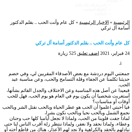
منوعات
اجي نعرفك على بلادي
أنشطة المواسم
اعـلانات
الرئيسية
»
الاخبار الرئيسية
»
كل عام وأنت الحب .. بقلم الدكتور
أسامة آل تركي
كل عام وأنت الحب .. بقلم الدكتور أسامة آل تركي
24 فبراير، 2021
اضف تعليق
525 زيارة
جمعتني اليوم دردشة مع بعض الأصدقاء المقربين لي، وفي خضم
حديثنا تكلمنا عن الجفاء وقلة التسامح والحب، وعن مناسبة عيد
الحب.
فبعيدا عن أصل هذه المناسبة وعن الاختلاف والجدل القائم بشأنها،
أستغربت شخصيا أن يكون يوم في العام هو يوم الحب، فهل للحب
أوقات أو مناسبات؟
فيا أحبتي اعلموا أن الحب هو عطر الحياة وبالحب نقتل الشر وبالحب
نجمع الشمل وبالحب نحيا وبالحب نكون بشرا،
لماذا جفت قلوبنا من الحب، ولماذا لا نجعل أيامنا كلها حب وحنان
وعطاء، ولماذا نحقد ولا نغفر، ولماذا ننتظر زلة أقرب الناس لنا حتى
نبادلهم بالحقد والكراهية ولا نجد لهم الأعذار، هناك من قاطع أخته أو