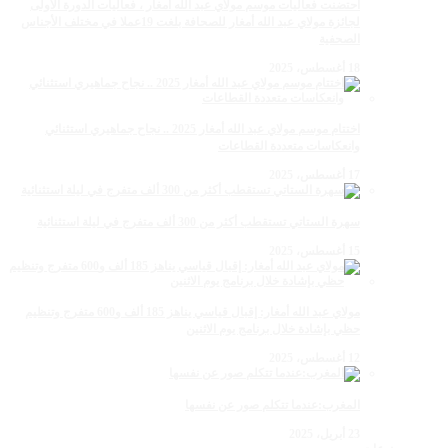
احتضنت فعاليات موسم مولاي عبد الله أمغار ، فعاليات الدورة الأولى
لجائزة مولاي عبد الله أمغار للصحافة بلغت 19عملا في مختلف الأجناس
الصحفية
18 أغسطس، 2025
اختتام موسم مولاي عبد الله أمغار 2025 .. نجاح جماهيري استثنائي
وانعكاسات متعددة القطاعات
17 أغسطس، 2025
سهرة الستاتي تستقطب أكثر من 300 ألف متفرج في ليلة استثنائية
15 أغسطس، 2025
مولاي عبد الله أمغار: إقبال قياسي يناهز 185 ألف و600 متفرج وتنظيم
حظي بإشادة خلال برنامج يوم الاثنين
12 أغسطس، 2025
المغرب:عندما تتكلم صور عن نفسها
23 أبريل، 2025