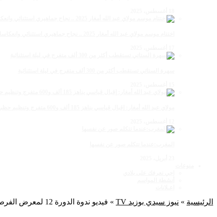
18 أغسطس، 2025
اختتام موسم مولاي عبد الله أمغار 2025 .. نجاح جماهيري استثنائي وانعكاسات متعددة القطاعات
17 أغسطس، 2025
سهرة الستاتي تستقطب أكثر من 300 ألف متفرج في ليلة استثنائية
15 أغسطس، 2025
مولاي عبد الله أمغار: إقبال قياسي يناهز 185 ألف و600 متفرج وتنظيم حظي بإشادة خلال برنامج يوم الاثنين
12 أغسطس، 2025
المغرب:عندما تتكلم صور عن نفسها
23 أبريل، 2025
منوعات
اجي نعرفك على بلادي
أنشطة المواسم
اعـلانات
الرئيسية
»
نيوز سيدي بوزيد TV
»
فيديو ندوة الدورة 12 لمعرض الفرص