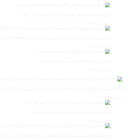
تعزية :حسن نجحي يغادرنا إلى دار البقاءإنالله وإنا إليه راجعون
2 فبراير، 2025
لقاء منتدى الصحافيين والإعلاميين الشباب بمندوب وزراةالصحة بإقليم الجدي
25 يناير، 2025
صور من معرض الفرس الدورة الخامسة عشرة
4 أكتوبر، 2024
صـور
فعاليات لمعرض للفلاحةو تربية الماشية بجماعة سيدي علي بنحمدوش دائرة أزمور
14 مايو، 2026
سيدي بوزيد جماعة مولاي عبدالله امغار إقليم الجديدة
18 يناير، 2026
احتضنت فعاليات موسم مولاي عبد الله أمغار ، فعاليات الدورة الأولى لجائزة مولاي عبد الله أمغار