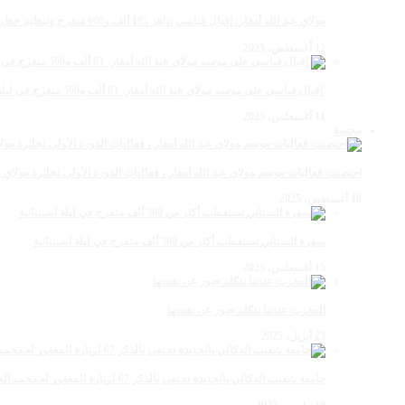
مولاي عبد الله أمغار: إقبال قياسي يناهز 185 ألف و600 متفرج وتنظيم حظي بإشادة خلال برنامج يوم الاثنين
12 أغسطس، 2025
‏‪ إقبال قياسي على موسم مولاي عبد الله أمغار: 83 ألف و500 متفرج في ليلة استثنائية وفد إماراتي ورياضي
11 أغسطس، 2025
مجتمع
احتضنت فعاليات موسم مولاي عبد الله أمغار ، فعاليات الدورة الأولى لجائزة مولاي عبد الله أمغار للصحافة ب
18 أغسطس، 2025
سهرة الستاتي تستقطب أكثر من 300 ألف متفرج في ليلة استثنائية
15 أغسطس، 2025
المغرب:عندما تتكلم صور عن نفسها
23 أبريل، 2025
جامعة شعيب الدكالي بالجديدة تحتفي بالذكر 67 لزيارة المغفور له محمد الخامس لمحاميد الغزلان
10 مارس، 2025