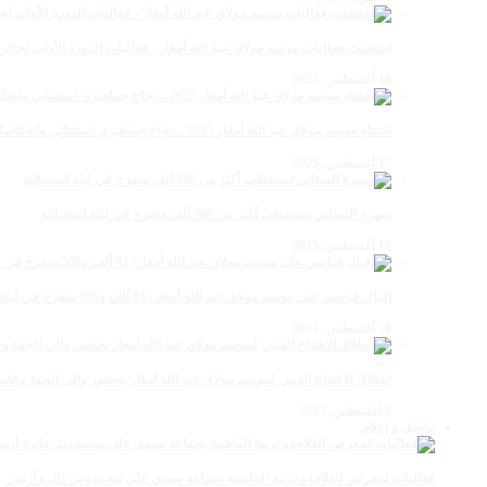
احتضنت فعاليات موسم مولاي عبد الله أمغار ، فعاليات الدورة الأولى لجائزة مولاي عبد الله أمغار
18 أغسطس، 2025
اختتام موسم مولاي عبد الله أمغار 2025 .. نجاح جماهيري استثنائي وانعكاسات متعددة القطاعات
17 أغسطس، 2025
سهرة الستاتي تستقطب أكثر من 300 ألف متفرج في ليلة استثنائية
15 أغسطس، 2025
إقبال قياسي على موسم مولاي عبد الله أمغار: 83 ألف و500 متفرج في ليلة استثنائية
10 أغسطس، 2025
انطلاق الافتتاح الديني لموسم مولاي عبد الله أمغار بحضور والي الجهة وعامل
9 أغسطس، 2025
تواصل و إعلام
فعاليات لمعرض للفلاحةو تربية الماشية بجماعة سيدي علي بنحمدوش دائرة أزمور