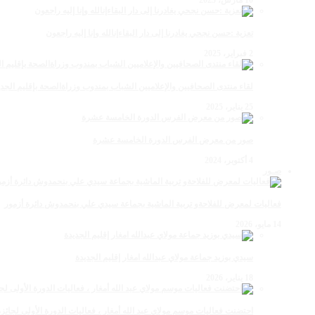
تعزية :حسن نجحي يغادرنا إلى دار البقاءإنالله وإنا إليه راجعون
2 فبراير، 2025
لقاء منتدى الصحافيين والإعلاميين الشباب بمندوب وزراةالصحة بإقليم الجدي
25 يناير، 2025
صور من معرض الفرس الدورة الخامسة عشرة
4 أكتوبر، 2024
صـور
فعاليات لمعرض للفلاحةو تربية الماشية بجماعة سيدي علي بنحمدوش دائرة أزمور
14 مايو، 2026
سيدي بوزيد جماعة مولاي عبدالله امغار إقليم الجديدة
18 يناير، 2026
احتضنت فعاليات موسم مولاي عبد الله أمغار ، فعاليات الدورة الأولى لجائزة مولاي عبد الله أمغار