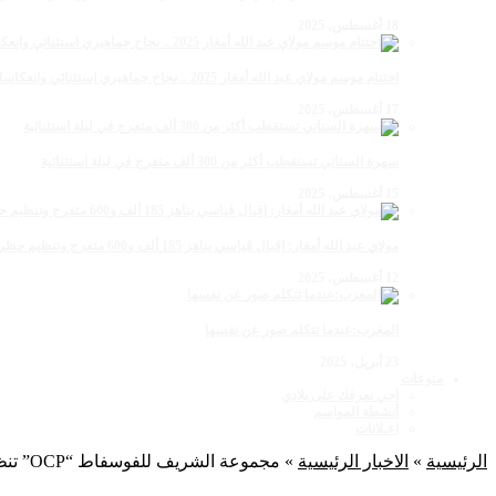
18 أغسطس، 2025
اختتام موسم مولاي عبد الله أمغار 2025 .. نجاح جماهيري استثنائي وانعكاسات متعددة القطاعات
17 أغسطس، 2025
سهرة الستاتي تستقطب أكثر من 300 ألف متفرج في ليلة استثنائية
15 أغسطس، 2025
مولاي عبد الله أمغار: إقبال قياسي يناهز 185 ألف و600 متفرج وتنظيم حظي بإشادة خلال برنامج يوم الاثنين
12 أغسطس، 2025
المغرب:عندما تتكلم صور عن نفسها
23 أبريل، 2025
منوعات
اجي نعرفك على بلادي
أنشطة المواسم
اعـلانات
الرئيسية
»
الاخبار الرئيسية
»
مجموعة الشريف للفوسفاط “OCP” تنظم ندوة صحفية بالجديدة