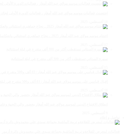
احتضنت فعاليات موسم مولاي عبد الله أمغار ، فعاليات الدورة الأولى لجائزة مولاي عبد الله أمغار
18 أغسطس، 2025
اختتام موسم مولاي عبد الله أمغار 2025 .. نجاح جماهيري استثنائي وانعكاسات متعددة القطاعات
17 أغسطس، 2025
سهرة الستاتي تستقطب أكثر من 300 ألف متفرج في ليلة استثنائية
15 أغسطس، 2025
إقبال قياسي على موسم مولاي عبد الله أمغار: 83 ألف و500 متفرج في ليلة استثنائية
10 أغسطس، 2025
انطلاق الافتتاح الديني لموسم مولاي عبد الله أمغار بحضور والي الجهة وعامل
9 أغسطس، 2025
تواصل و إعلام
فعاليات لمعرض للفلاحةو تربية الماشية بجماعة سيدي علي بنحمدوش دائرة أزمور