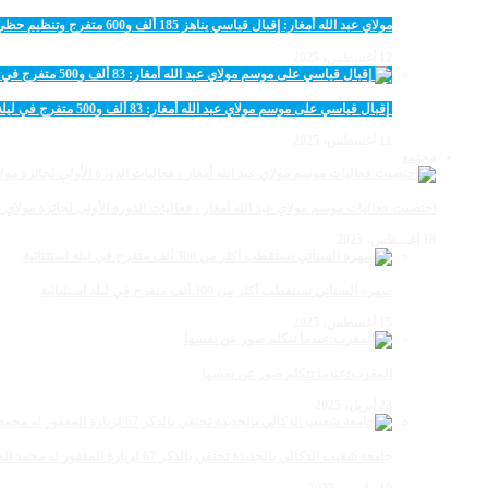
مولاي عبد الله أمغار: إقبال قياسي يناهز 185 ألف و600 متفرج وتنظيم حظي بإشادة خلال برنامج يوم الاثنين
12 أغسطس، 2025
‏‪ إقبال قياسي على موسم مولاي عبد الله أمغار: 83 ألف و500 متفرج في ليلة استثنائية وفد إماراتي ورياضي
11 أغسطس، 2025
مجتمع
احتضنت فعاليات موسم مولاي عبد الله أمغار ، فعاليات الدورة الأولى لجائزة مولاي عبد الله أمغار للصحافة ب
18 أغسطس، 2025
سهرة الستاتي تستقطب أكثر من 300 ألف متفرج في ليلة استثنائية
15 أغسطس، 2025
المغرب:عندما تتكلم صور عن نفسها
23 أبريل، 2025
جامعة شعيب الدكالي بالجديدة تحتفي بالذكر 67 لزيارة المغفور له محمد الخامس لمحاميد الغزلان
10 مارس، 2025