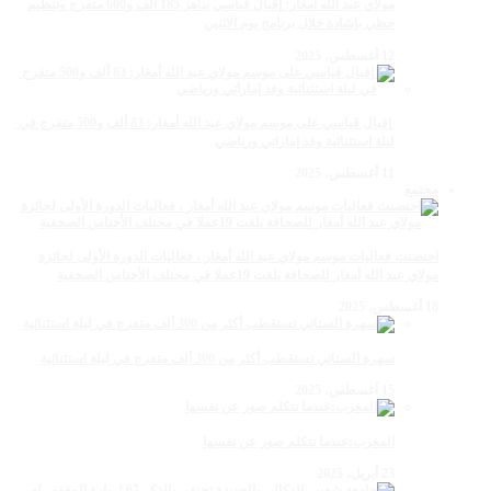
مولاي عبد الله أمغار: إقبال قياسي يناهز 185 ألف و600 متفرج وتنظيم
حظي بإشادة خلال برنامج يوم الاثنين
12 أغسطس، 2025
‏‪ إقبال قياسي على موسم مولاي عبد الله أمغار: 83 ألف و500 متفرج في
ليلة استثنائية وفد إماراتي ورياضي
11 أغسطس، 2025
مجتمع
احتضنت فعاليات موسم مولاي عبد الله أمغار ، فعاليات الدورة الأولى لجائزة
مولاي عبد الله أمغار للصحافة بلغت 19عملا في مختلف الأجناس الصحفية
18 أغسطس، 2025
سهرة الستاتي تستقطب أكثر من 300 ألف متفرج في ليلة استثنائية
15 أغسطس، 2025
المغرب:عندما تتكلم صور عن نفسها
23 أبريل، 2025