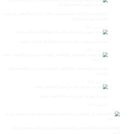
جامعة شعيب الدكالي بالجديدة تحتفي بالذكر 67 لزيارة المغفور له محمد
الخامس لمحاميد الغزلان
10 مارس، 2025
تعزية :حسن نجحي يغادرنا إلى دار البقاءإنالله وإنا إليه راجعون
2 فبراير، 2025
لقاء منتدى الصحافيين والإعلاميين الشباب بمندوب وزراةالصحة بإقليم
الجديدة
25 يناير، 2025
صور من معرض الفرس الدورة الخامسة عشرة
4 أكتوبر، 2024
صـور
فعاليات لمعرض للفلاحةو تربية الماشية بجماعة سيدي علي بنحمدوش دائرة
أزمور