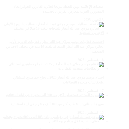
عدسات الإعلامية توتق للحظة تتويجا لجائزة الفائزين الجوائز إتحاد
المصورين العرب بمعرض الفرس بالجديــدة
5 أكتوبر، 2025
احتضنت فعاليات موسم مولاي عبد الله أمغار ، فعاليات الدورة الأولى
لجائزة مولاي عبد الله أمغار للصحافة بلغت 19عملا في مختلف الأجناس
الصحفية
18 أغسطس، 2025
اختتام موسم مولاي عبد الله أمغار 2025 .. نجاح جماهيري استثنائي
وانعكاسات متعددة القطاعات
17 أغسطس، 2025
سهرة الستاتي تستقطب أكثر من 300 ألف متفرج في ليلة استثنائية
15 أغسطس، 2025