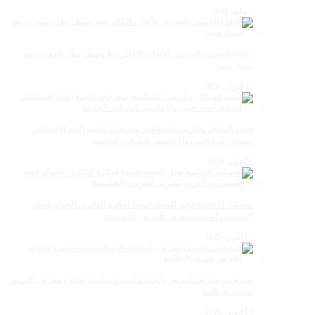
9 مايو، 2026
الدفاع الحسني الجديدي للألعاب الإلكترونية وصيف بطل المغرب بعد
مسار مميز
28 أبريل، 2026
تجديد الهياكل وتكريس الشفافية: مخرجات الجمع العام الاستثنائي
لمنتدى الصحافيين والإعلاميين الشباب. الجديدة
5 أبريل، 2026
عدسات الإعلامية توتق للحظة تتويجا لجائزة الفائزين الجوائز إتحاد
المصورين العرب بمعرض الفرس بالجديــدة
5 أكتوبر، 2025
صورة من معرض الفرس بالجديدة الدورة سادسة عشرة معرض الفرس
بعي ن الإعلامية
4 أكتوبر، 2025