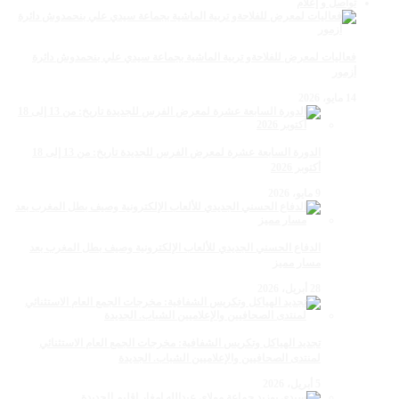
تواصل و إعلام
فعاليات لمعرض للفلاحةو تربية الماشية بجماعة سيدي علي بنحمدوش دائرة
أزمور
14 مايو، 2026
الدورة السابعة عشرة لمعرض الفرس للجديدة تاريخ: من 13 إلى 18
أكتوبر 2026
9 مايو، 2026
الدفاع الحسني الجديدي للألعاب الإلكترونية وصيف بطل المغرب بعد
مسار مميز
28 أبريل، 2026
تجديد الهياكل وتكريس الشفافية: مخرجات الجمع العام الاستثنائي
لمنتدى الصحافيين والإعلاميين الشباب. الجديدة
5 أبريل، 2026