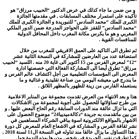
و من ضمن ما جاء كذلك في عرض الدكتور “الحبيب مرزاق” هو
تأكيده على استمرار مختلف المسابقات , في مقدمتها الجائزة
الكبرى للملك “محمد السادس” للتبوريدة و الجائزة الكبرى للملك
“محمد السادس” للقفز على الحواجز المدرجة ضمن الدور الملكي
المغربي و هو ما يكرس مكانة المغرب داخل المحافل الدولية
للمنافسات القوية .
ثم تطرق الى التاكيد على العمق الافريقي للمغرب من خلال
استضافة عدد من العارضين للمشاركة في النسخة الثانية عشر
“12” لمعرض الفرس من 15 أكتوبر الى غاية 20 منه . اللسيد “لحبيب
مرزاق” تطرق أيضا الى المشاركة الفعالة التي خصصتها ادارة
المعرض الى المؤسسات التعليمية من أجل اكتشاف عالم الفرس و
ما يندرج في معيشه اليومي من صناعة تقليدية و غذائية و ما
يستعمله الفارس من زينة للظهور بالمظهر اللائق .
هذا و بعد الانتهاء من العرض تقدمت مجموعة من المنابر الاعلامية
من طرح تساؤلاتها للحصول على أجوبة لمجموعة من الاشكالات
التي ما تزال عالقة مند الدورات السابقة رغم الحاح البعض عليها , و
من بين ماتقدمت به جريدة “دكالةميدييا24” موضوع الحصول على
الاشهار بالمواقع الالكترونية اسوة بباقي الشركاء المساهمين في
نشر ثقافة الفرس و المشاركة في الاشعاع العام للمعرض كل دورة
, هذا التساؤل ما يزال عالقا مند تناوله في النسخة ال11 لسنة 2018 ,
كما تطرقت نفس الجريدة في شخص مديرها بهذه الندوة حول