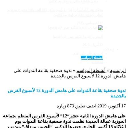
مولاي عبد الله أمغار: إقبال قياسي يناهز 185 ألف و600 متفرج وتنظيم
حظي بإشادة خلال برنامج يوم الاثنين
12 أغسطس، 2025
المغرب:عندما تتكلم صور عن نفسها
23 أبريل، 2025
منوعات
اجي نعرفك على بلادي
أنشطة المواسم
اعـلانات
الرئيسية
»
أنشطة المواسم
»
ندوة صحفية بقاعة الندوات على
هامش الدورة 12 لأسبوع الفرس بالجديدة
ندوة صحفية بقاعة الندوات على هامش الدورة 12 لأسبوع الفرس
بالجديدة
17 أكتوبر، 2019
اضف تعليق
873 زيارة
على هامش الدورة الثانية عشر“12” لأسبوع الفرس المنظم بجماعة
الحوزية عمالة الجديدة نظمت ندوة صحفية بقاعة الندوات يوم
الثلاثاء 15 أكتوبر الجاري حضرها الدكتور “الحبيب مرزاق” مندوب