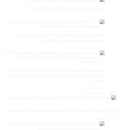
سيدي بوزيد جماعة مولاي عبدالله امغار إقليم الجديدة
18 يناير، 2026
عدسات الإعلامية توتق للحظة تتويجا لجائزة الفائزين الجوائز إتحاد
المصورين العرب بمعرض الفرس بالجديــدة
5 أكتوبر، 2025
احتضنت فعاليات موسم مولاي عبد الله أمغار ، فعاليات الدورة الأولى
لجائزة مولاي عبد الله أمغار للصحافة بلغت 19عملا في مختلف الأجناس
الصحفية
18 أغسطس، 2025
تظاهرات و مهرجانات
الدفاع الحسني الجديدي للألعاب الإلكترونية وصيف بطل المغرب بعد مسار مميز
28 أبريل، 2026