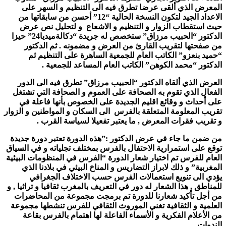
المعرض الذي ألقى عرضا تطرق فيه الى التنظيم و السهر على
الاعداد الجيد لتكون النسخة الحالية “12” أحسن من سابقاتها من
حيث استقطاب الزوار و التنظيم و الاشعاع و لتحليل نص عرض
الدكتور “الحبيب مرزاق” ستخصص له جريدة “دكالةميديا24” حيزا
من صفحتها لتقريب القارئ من العرض و مضمونه . ثم الدكتور
“حميد بنعزو” الكاتب العام للجمعية الساهرة على التنظيم ثم
الدكتور “محمد الكوهن” الكاتب العام المساعد للجمعية .
العرض الذي ألقاه الدكتور “الحبيب مرزاق” تطرق فيه الى الدور
الفعال الذي تقوم به الصحافة على العموم و الصحافة التي تشتغل
على أحداث و وقائع اقليم الجديدة على الخصوص بأنها فاعلة في
تقريب المعلومة المتعلقة بالفرس الى السكان و المواطنين و الزوار
و تقريب فقرات المعرض , ما يعتبر تفعيلا لسياسة القرب .
من ضمن ما جاء في عرض الدكتور :”هذه الدورة تعتبر دورة جديدة
توقع على استمرارية الاحتفال بالفرس بمختلف تجلياته و في السياق
العام للفرس تم اختيار شعار الدورة “الفرس في المنظومات البيئية
المغربية” و ذلك لابراز التضاريس و المناخ البيئي في بلادنا الذي
يؤدي الى تنويع استعمالات الفرس حسب الاختلاف الجغرافي
للمناطق , هذا الشعار له دور في التعريف بالمغرب ثقافيا و تراثيا , و
من أجل تأكيد شعارنا للدورة تم برمجت مجموعة من المحاضرات
العلمية و الثقافية تغني الموروث الثقافي للفرس تنشطها مجموعة
من الأعلام الفكرية و الأسماء الفاعلة لها اهتمام بالفرس بقاعة
الندوات .