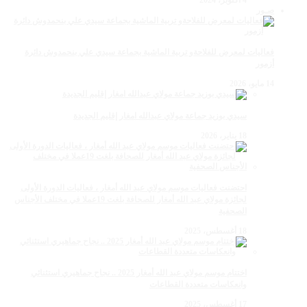
4 أكتوبر، 2024
صـور
فعاليات لمعرض للفلاحةو تربية الماشية بجماعة سيدي علي بنحمدوش دائرة
أزمور
14 مايو، 2026
سيدي بوزيد جماعة مولاي عبدالله امغار إقليم الجديدة
18 يناير، 2026
احتضنت فعاليات موسم مولاي عبد الله أمغار ، فعاليات الدورة الأولى
لجائزة مولاي عبد الله أمغار للصحافة بلغت 19عملا في مختلف الأجناس
الصحفية
18 أغسطس، 2025
اختتام موسم مولاي عبد الله أمغار 2025 .. نجاح جماهيري استثنائي
وانعكاسات متعددة القطاعات
17 أغسطس، 2025