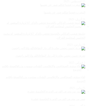
15 أغسطس، 2025
المغرب:عندما تتكلم صور عن نفسها
23 أبريل، 2025
جامعة شعيب الدكالي بالجديدة تحتفي بالذكر 67 لزيارة المغفور له محمد
الخامس لمحاميد الغزلان
10 مارس، 2025
تعزية :حسن نجحي يغادرنا إلى دار البقاءإنالله وإنا إليه راجعون
2 فبراير، 2025
لقاء منتدى الصحافيين والإعلاميين الشباب بمندوب وزراةالصحة بإقليم
الجديدة
25 يناير، 2025
صور من معرض الفرس الدورة الخامسة عشرة