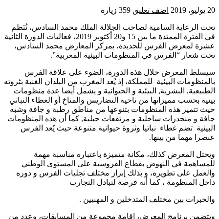
20 يوليو، 2019
اضف تعليق
359 زيارة
تحت الرعاية السامية لصاحب الجلالة الملك محمد السادس، تُنَظم
في الفترة الممتدة ما بين 15 و20 أكتوبر 2019، فعاليات الدورة الثانية
عشرة لمعرض الفرس للجديدة، بمركز المعارض محمد السادس،
تحت شعار “الفرس في المنظومات البيئية المغربية”.
سيسلط المعرض خلال هذه الدورة، الضوء على علاقة الفرس
بالمنظومات البيئية للمملكة، إذ يُعد المغرب من البلدان الغنية بثروته
الطبيعية, البشرية, البيئية و الحيوانية و يشمل أيضا عدة منظومات
بيئية بحسب مميزاتها من ناحية التضاريس والمناخ أو الغطاء النباتي
حيث تتميز هذه المنظومات بتنوعها من مناطق رطبة و جافة وشبه
جافة و منحدرات ساحلية و مرتفعات جبلية, كما أن هذه المنظومات
البيئية تضم غطاء نباتيا وثروة حيوانية متنوعة حيث يُعد الفرس
عنصرا مهما من بينها.
ويحتل المعرض كذلك، مكانة متميزة باعتباره مناسبة مهمة
للمساهمة في النهوض بقطاع الفروسية على المستوى الوطني
والعمل على تطويره، و بذلك إبراز مختلف تجليات الفرس و دوره
داخل المنظومة ، كما أنه فرصة لتبادل التجارب
والخبرات بين مختلف المتدخلين و المهنيين .
ويتضمن برنامج المعرض، إقامة مجموعة من المسابقات، وعدد من