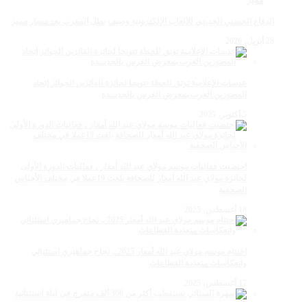
الدفاع الحسني الجديدي للألعاب الإلكترونية وصيف بطل المغرب بعد مسار مميز
28 أبريل، 2026
عدسات الإعلامية توتق للحظة تتويجا لجائزة الفائزين الجوائز إتحاد
المصورين العرب بمعرض الفرس بالجديــدة
5 أكتوبر، 2025
احتضنت فعاليات موسم مولاي عبد الله أمغار ، فعاليات الدورة الأولى
لجائزة مولاي عبد الله أمغار للصحافة بلغت 19عملا في مختلف الأجناس
الصحفية
18 أغسطس، 2025
اختتام موسم مولاي عبد الله أمغار 2025 .. نجاح جماهيري استثنائي
وانعكاسات متعددة القطاعات
17 أغسطس، 2025