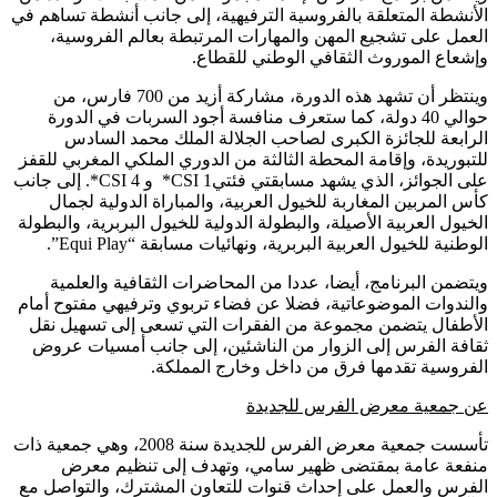
الأنشطة المتعلقة بالفروسية الترفيهية، إلى جانب أنشطة تساهم في
العمل على تشجيع المهن والمهارات المرتبطة بعالم الفروسية،
وإشعاع الموروث الثقافي الوطني للقطاع.
وينتظر أن تشهد هذه الدورة، مشاركة أزيد من 700 فارس، من
حوالي 40 دولة، كما ستعرف منافسة أجود السربات في الدورة
الرابعة للجائزة الكبرى لصاحب الجلالة الملك محمد السادس
للتبوريدة، وإقامة المحطة الثالثة من الدوري الملكي المغربي للقفز
على الجوائز، الذي يشهد مسابقتي فئتيCSI 1* و CSI 4*. إلى جانب
كأس المربين المغاربة للخيول العربية، والمباراة الدولية لجمال
الخيول العربية الأصيلة، والبطولة الدولية للخيول البربرية، والبطولة
الوطنية للخيول العربية البربرية، ونهائيات مسابقة “Equi Play”.
ويتضمن البرنامج، أيضا، عددا من المحاضرات الثقافية والعلمية
والندوات الموضوعاتية، فضلا عن فضاء تربوي وترفيهي مفتوح أمام
الأطفال يتضمن مجموعة من الفقرات التي تسعى إلى تسهيل نقل
ثقافة الفرس إلى الزوار من الناشئين، إلى جانب أمسيات عروض
الفروسية تقدمها فرق من داخل وخارج المملكة.
عن جمعية معرض الفرس للجديدة
تأسست جمعية معرض الفرس للجديدة سنة 2008، وهي جمعية ذات
منفعة عامة بمقتضى ظهير سامي، وتهدف إلى تنظيم معرض
الفرس والعمل على إحداث قنوات للتعاون المشترك، والتواصل مع