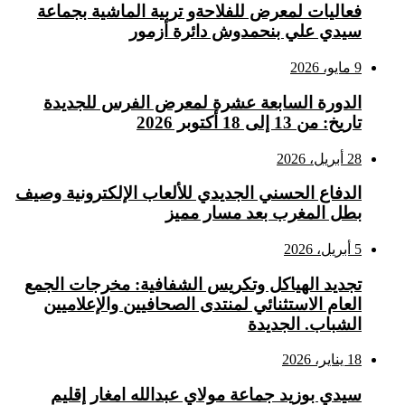
فعاليات لمعرض للفلاحةو تربية الماشية بجماعة
سيدي علي بنحمدوش دائرة أزمور
9 مايو، 2026
الدورة السابعة عشرة لمعرض الفرس للجديدة
تاريخ: من 13 إلى 18 أكتوبر 2026
28 أبريل، 2026
الدفاع الحسني الجديدي للألعاب الإلكترونية وصيف
بطل المغرب بعد مسار مميز
5 أبريل، 2026
تجديد الهياكل وتكريس الشفافية: مخرجات الجمع
العام الاستثنائي لمنتدى الصحافيين والإعلاميين
الشباب. الجديدة
18 يناير، 2026
سيدي بوزيد جماعة مولاي عبدالله امغار إقليم