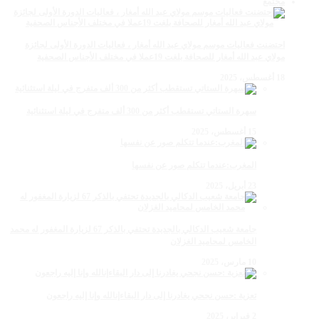
مجتمع
احتضنت فعاليات موسم مولاي عبد الله أمغار ، فعاليات الدورة الأولى لجائزة
مولاي عبد الله أمغار للصحافة بلغت 19عملا في مختلف الأجناس الصحفية
18 أغسطس، 2025
سهرة الستاتي تستقطب أكثر من 300 ألف متفرج في ليلة استثنائية
15 أغسطس، 2025
المغرب:عندما تتكلم صور عن نفسها
23 أبريل، 2025
جامعة شعيب الدكالي بالجديدة تحتفي بالذكر 67 لزيارة المغفور له محمد
الخامس لمحاميد الغزلان
10 مارس، 2025
تعزية :حسن نجحي يغادرنا إلى دار البقاءإنالله وإنا إليه راجعون
2 فبراير، 2025