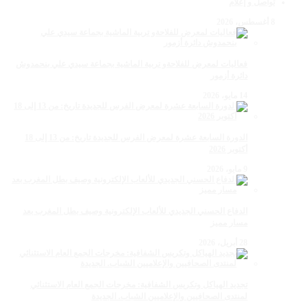
تواصل و إعلام
8 أغسطس، 2026
فعاليات لمعرض للفلاحةو تربية الماشية بجماعة سيدي علي بنحمدوش
دائرة أزمور
14 مايو، 2026
الدورة السابعة عشرة لمعرض الفرس للجديدة تاريخ: من 13 إلى 18
أكتوبر 2026
9 مايو، 2026
الدفاع الحسني الجديدي للألعاب الإلكترونية وصيف بطل المغرب بعد
مسار مميز
28 أبريل، 2026
تجديد الهياكل وتكريس الشفافية: مخرجات الجمع العام الاستثنائي
لمنتدى الصحافيين والإعلاميين الشباب. الجديدة