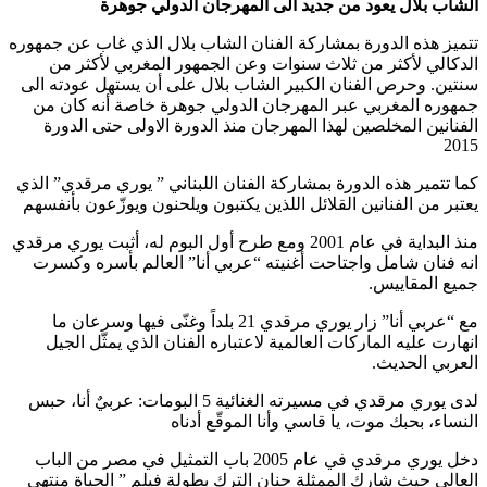
الشاب بلال يعود من جديد الى المهرجان الدولي جوهرة
تتميز هذه الدورة بمشاركة الفنان الشاب بلال الذي غاب عن جمهوره
الدكالي لأكثر من ثلاث سنوات وعن الجمهور المغربي لأكثر من
سنتين. وحرص الفنان الكبير الشاب بلال على أن يستهل عودته الى
جمهوره المغربي عبر المهرجان الدولي جوهرة خاصة أنه كان من
الفنانين المخلصين لهذا المهرجان منذ الدورة الاولى حتى الدورة
2015
كما تتمير هذه الدورة بمشاركة الفنان اللبناني ” يوري مرقدي” الذي
يعتبر من الفنانين القلائل اللذين يكتبون ويلحنون ويوزّعون بأنفسهم
منذ البداية في عام 2001 ومع طرح أول البوم له، أثبت يوري مرقدي
انه فنان شامل واجتاحت أغنيته “عربي أنا” العالم بأسره وكسرت
جميع المقاييس.
مع “عربي أنا” زار يوري مرقدي 21 بلداً وغنّى فيها وسرعان ما
انهارت عليه الماركات العالمية لاعتباره الفنان الذي يمثّل الجيل
العربي الحديث.
لدى يوري مرقدي في مسيرته الغنائية 5 البومات: عربيٌ أنا، حبس
النساء، بحبك موت، يا قاسي وأنا الموقّع أدناه
دخل يوري مرقدي في عام 2005 باب التمثيل في مصر من الباب
العالي حيث شارك الممثلة حنان الترك بطولة فيلم ” الحياة منتهى