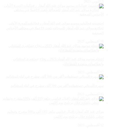
5 أكتوبر، 2025
احتضنت فعاليات موسم مولاي عبد الله أمغار ، فعاليات الدورة الأولى
لجائزة مولاي عبد الله أمغار للصحافة بلغت 19عملا في مختلف الأجناس
الصحفية
18 أغسطس، 2025
اختتام موسم مولاي عبد الله أمغار 2025 .. نجاح جماهيري استثنائي
وانعكاسات متعددة القطاعات
17 أغسطس، 2025
سهرة الستاتي تستقطب أكثر من 300 ألف متفرج في ليلة استثنائية
15 أغسطس، 2025
مولاي عبد الله أمغار: إقبال قياسي يناهز 185 ألف و600 متفرج وتنظيم
حظي بإشادة خلال برنامج يوم الاثنين
12 أغسطس، 2025