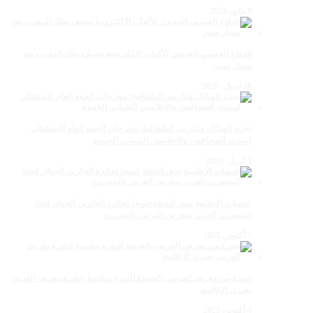
9 مايو، 2026
الدفاع الحسني الجديدي للألعاب الإلكترونية وصيف بطل المغرب بعد
مسار مميز
28 أبريل، 2026
تجديد الهياكل وتكريس الشفافية: مخرجات الجمع العام الاستثنائي
لمنتدى الصحافيين والإعلاميين الشباب. الجديدة
5 أبريل، 2026
عدسات الإعلامية توتق للحظة تتويجا لجائزة الفائزين الجوائز إتحاد
المصورين العرب بمعرض الفرس بالجديــدة
5 أكتوبر، 2025
صورة من معرض الفرس بالجديدة الدورة سادسة عشرة معرض الفرس
بعي ن الإعلامية
4 أكتوبر، 2025