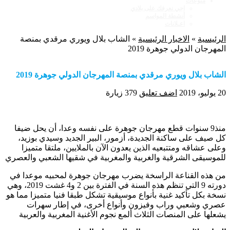
منوعات
اجي نعرفك على بلادي
أنشطة المواسم
اعـلانات
الرئيسية
»
الاخبار الرئيسية
»
الشاب بلال ويوري مرقدي بمنصة
المهرجان الدولي جوهرة 2019
الشاب بلال ويوري مرقدي بمنصة المهرجان الدولي جوهرة 2019
20 يوليو، 2019
اضف تعليق
379 زيارة
منذ9 سنوات قطع مهرجان جوهرة على نفسه وعدا، أن يحل ضيفا
كل صيف على ساكنة الجديدة، أزمور، البير الجديد وسيدي بوزيد،
وعلى عشاقه ومتتبعيه الذين يعدون الآن بالملايين، ملتقا متميزا
للموسيقى الشرقية والغربية والمغربية في شقيها الشعبي والعصري
من هذه القناعة الراسخة يضرب مهرجان جوهرة لمحبيه موعدا في
دورته 9 التي تنظم هذه السنة في الفترة بين 2 و4 غشت 2019، وهي
نسخة بكل تأكيد غنية بأنواع موسيقية تشكل طبقا فنيا متميزا مما هو
عصري وشعبي وراب وفيزون وأنواع أخرى، في إطار سهرات
يشعلها على المنصات الثلاث ألمع نجوم الأغنية المغربية والعربية