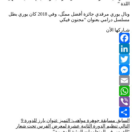
اللذة ”
ونال يوري مرقدي جائزة أفضل ممثّل، وفي 2018 كان يوري بطل
مسلسل درامي بعنوان “مجنون فيكي
شـاركها الأن
Facebook
LinkedIn
Twitter
Messenger
Email
WhatsApp
Viber
السابق
مسابقة جوهرة مواهب: التميز عنوان بارز للدورة 9
Share
التالي
تنظيم الدورة الثانية عشرة لمعرض الفرس تحت شعار
“الفرس في المنظومات البيئية المغربية”.