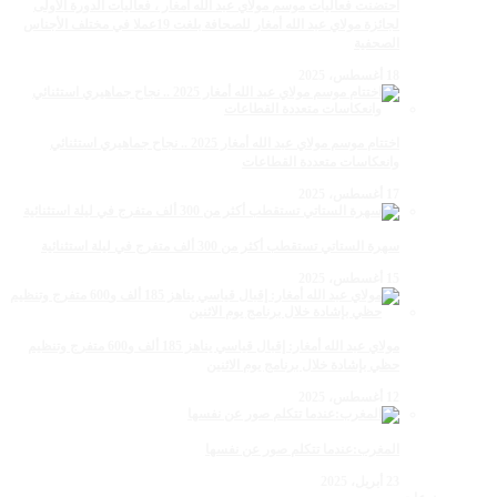
احتضنت فعاليات موسم مولاي عبد الله أمغار ، فعاليات الدورة الأولى
لجائزة مولاي عبد الله أمغار للصحافة بلغت 19عملا في مختلف الأجناس
الصحفية
18 أغسطس، 2025
اختتام موسم مولاي عبد الله أمغار 2025 .. نجاح جماهيري استثنائي
وانعكاسات متعددة القطاعات
17 أغسطس، 2025
سهرة الستاتي تستقطب أكثر من 300 ألف متفرج في ليلة استثنائية
15 أغسطس، 2025
مولاي عبد الله أمغار: إقبال قياسي يناهز 185 ألف و600 متفرج وتنظيم
حظي بإشادة خلال برنامج يوم الاثنين
12 أغسطس، 2025
المغرب:عندما تتكلم صور عن نفسها
23 أبريل، 2025