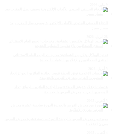
9 مايو، 2026
الدفاع الحسني الجديدي للألعاب الإلكترونية وصيف بطل المغرب بعد
مسار مميز
28 أبريل، 2026
تجديد الهياكل وتكريس الشفافية: مخرجات الجمع العام الاستثنائي
لمنتدى الصحافيين والإعلاميين الشباب. الجديدة
5 أبريل، 2026
عدسات الإعلامية توتق للحظة تتويجا لجائزة الفائزين الجوائز إتحاد
المصورين العرب بمعرض الفرس بالجديــدة
5 أكتوبر، 2025
صورة من معرض الفرس بالجديدة الدورة سادسة عشرة معرض الفرس
بعي ن الإعلامية
4 أكتوبر، 2025