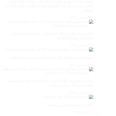
احتضنت فعاليات موسم مولاي عبد الله أمغار ، فعاليات الدورة الأولى
لجائزة مولاي عبد الله أمغار للصحافة بلغت 19عملا في مختلف الأجناس
الصحفية
18 أغسطس، 2025
اختتام موسم مولاي عبد الله أمغار 2025 .. نجاح جماهيري استثنائي
وانعكاسات متعددة القطاعات
17 أغسطس، 2025
سهرة الستاتي تستقطب أكثر من 300 ألف متفرج في ليلة استثنائية
15 أغسطس، 2025
مولاي عبد الله أمغار: إقبال قياسي يناهز 185 ألف و600 متفرج وتنظيم
حظي بإشادة خلال برنامج يوم الاثنين
12 أغسطس، 2025
المغرب:عندما تتكلم صور عن نفسها
23 أبريل، 2025