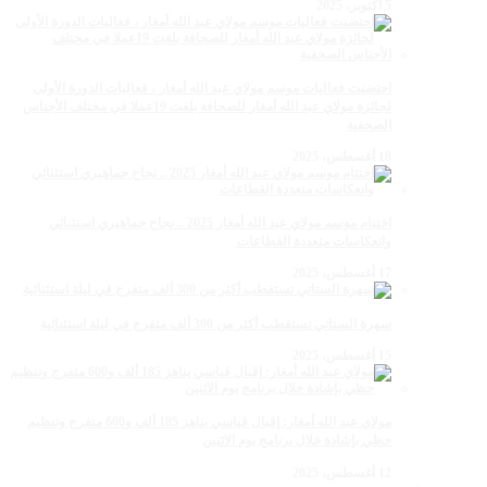
5 أكتوبر، 2025
احتضنت فعاليات موسم مولاي عبد الله أمغار ، فعاليات الدورة الأولى
لجائزة مولاي عبد الله أمغار للصحافة بلغت 19عملا في مختلف الأجناس
الصحفية
18 أغسطس، 2025
اختتام موسم مولاي عبد الله أمغار 2025 .. نجاح جماهيري استثنائي
وانعكاسات متعددة القطاعات
17 أغسطس، 2025
سهرة الستاتي تستقطب أكثر من 300 ألف متفرج في ليلة استثنائية
15 أغسطس، 2025
مولاي عبد الله أمغار: إقبال قياسي يناهز 185 ألف و600 متفرج وتنظيم
حظي بإشادة خلال برنامج يوم الاثنين
12 أغسطس، 2025