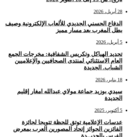
28 أبريل، 2026
الدفاع الحسني الجديدي للألعاب الإلكترونية وصيف
بطل المغرب بعد مسار مميز
5 أبريل، 2026
تجديد الهياكل وتكريس الشفافية: مخرجات الجمع
العام الاستثنائي لمنتدى الصحافيين والإعلاميين
الشباب. الجديدة
18 يناير، 2026
سيدي بوزيد جماعة مولاي عبدالله امغار إقليم
الجديدة
5 أكتوبر، 2025
عدسات الإعلامية توتق للحظة تتويجا لجائزة
الفائزين الجوائز إتحاد المصورين العرب بمعرض
الفرس بالجديــدة