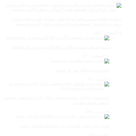
مجتمع
احتضنت فعاليات موسم مولاي عبد الله أمغار ، فعاليات الدورة الأولى لجائزة
مولاي عبد الله أمغار للصحافة بلغت 19عملا في مختلف الأجناس الصحفية
18 أغسطس، 2025
سهرة الستاتي تستقطب أكثر من 300 ألف متفرج في ليلة استثنائية
15 أغسطس، 2025
المغرب:عندما تتكلم صور عن نفسها
23 أبريل، 2025
جامعة شعيب الدكالي بالجديدة تحتفي بالذكر 67 لزيارة المغفور له محمد
الخامس لمحاميد الغزلان
10 مارس، 2025
تعزية :حسن نجحي يغادرنا إلى دار البقاءإنالله وإنا إليه راجعون
2 فبراير، 2025