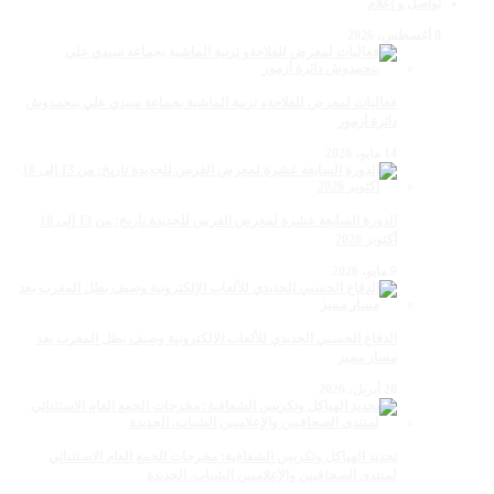
تواصل و إعلام
8 أغسطس، 2026
فعاليات لمعرض للفلاحةو تربية الماشية بجماعة سيدي علي بنحمدوش
دائرة أزمور
14 مايو، 2026
الدورة السابعة عشرة لمعرض الفرس للجديدة تاريخ: من 13 إلى 18
أكتوبر 2026
9 مايو، 2026
الدفاع الحسني الجديدي للألعاب الإلكترونية وصيف بطل المغرب بعد
مسار مميز
28 أبريل، 2026
تجديد الهياكل وتكريس الشفافية: مخرجات الجمع العام الاستثنائي
لمنتدى الصحافيين والإعلاميين الشباب. الجديدة