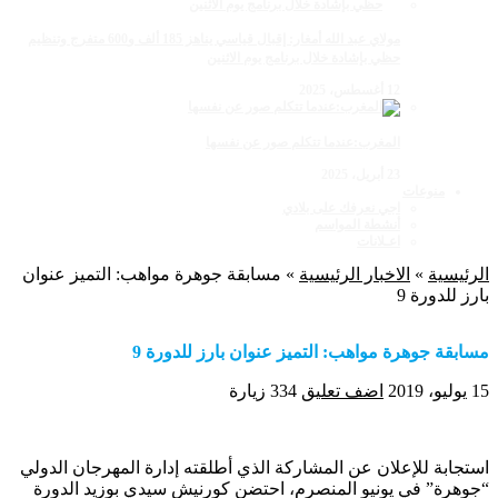
مولاي عبد الله أمغار: إقبال قياسي يناهز 185 ألف و600 متفرج وتنظيم
حظي بإشادة خلال برنامج يوم الاثنين
12 أغسطس، 2025
المغرب:عندما تتكلم صور عن نفسها
23 أبريل، 2025
منوعات
اجي نعرفك على بلادي
أنشطة المواسم
اعـلانات
الرئيسية
»
الاخبار الرئيسية
»
مسابقة جوهرة مواهب: التميز عنوان
بارز للدورة 9
مسابقة جوهرة مواهب: التميز عنوان بارز للدورة 9
15 يوليو، 2019
اضف تعليق
334 زيارة
استجابة للإعلان عن المشاركة الذي أطلقته إدارة المهرجان الدولي
“جوهرة” في يونيو المنصرم، احتضن كورنيش سيدي بوزيد الدورة