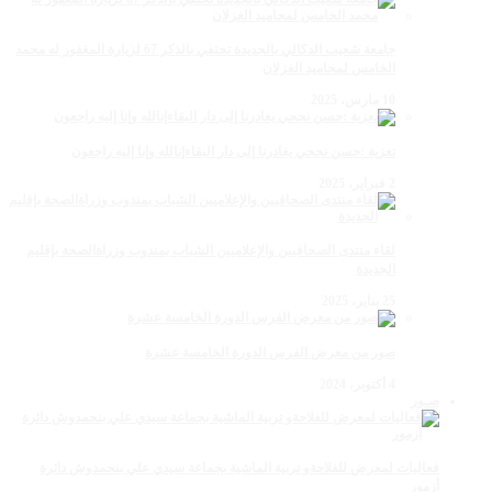
جامعة شعيب الدكالي بالجديدة تحتفي بالذكر 67 لزيارة المغفور له محمد
الخامس لمحاميد الغزلان
10 مارس، 2025
تعزية :حسن نجحي يغادرنا إلى دار البقاءإنالله وإنا إليه راجعون
2 فبراير، 2025
لقاء منتدى الصحافيين والإعلاميين الشباب بمندوب وزراةالصحة بإقليم
الجديدة
25 يناير، 2025
صور من معرض الفرس الدورة الخامسة عشرة
4 أكتوبر، 2024
صـور
فعاليات لمعرض للفلاحةو تربية الماشية بجماعة سيدي علي بنحمدوش دائرة
أزمور