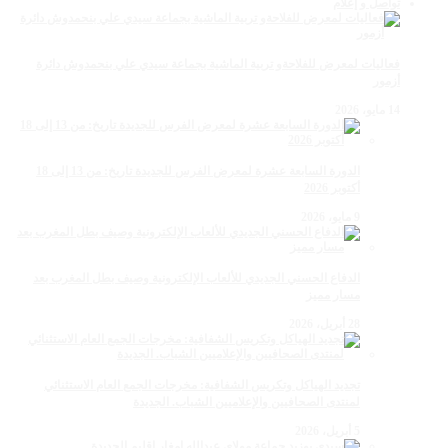
تواصل و إعلام
فعاليات لمعرض للفلاحةو تربية الماشية بجماعة سيدي علي بنحمدوش دائرة
أزمور
14 مايو، 2026
الدورة السابعة عشرة لمعرض الفرس للجديدة تاريخ: من 13 إلى 18
أكتوبر 2026
9 مايو، 2026
الدفاع الحسني الجديدي للألعاب الإلكترونية وصيف بطل المغرب بعد
مسار مميز
28 أبريل، 2026
تجديد الهياكل وتكريس الشفافية: مخرجات الجمع العام الاستثنائي
لمنتدى الصحافيين والإعلاميين الشباب. الجديدة
5 أبريل، 2026