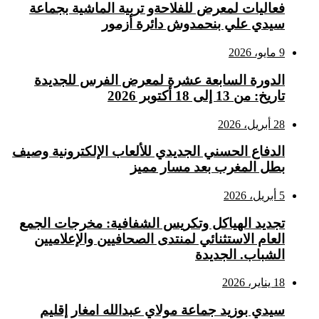
فعاليات لمعرض للفلاحةو تربية الماشية بجماعة
سيدي علي بنحمدوش دائرة أزمور
9 مايو، 2026
الدورة السابعة عشرة لمعرض الفرس للجديدة
تاريخ: من 13 إلى 18 أكتوبر 2026
28 أبريل، 2026
الدفاع الحسني الجديدي للألعاب الإلكترونية وصيف
بطل المغرب بعد مسار مميز
5 أبريل، 2026
تجديد الهياكل وتكريس الشفافية: مخرجات الجمع
العام الاستثنائي لمنتدى الصحافيين والإعلاميين
الشباب. الجديدة
18 يناير، 2026
سيدي بوزيد جماعة مولاي عبدالله امغار إقليم