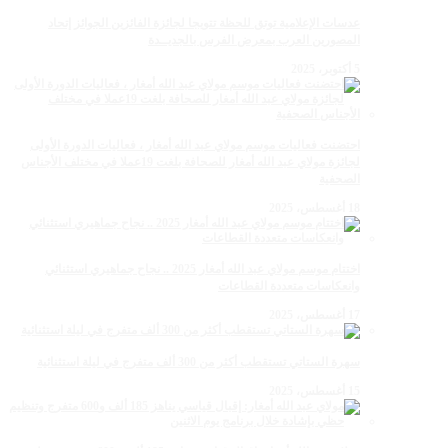
عدسات الإعلامية توتق للحظة تتويجا لجائزة الفائزين الجوائز إتحاد
المصورين العرب بمعرض الفرس بالجديــدة
5 أكتوبر، 2025
احتضنت فعاليات موسم مولاي عبد الله أمغار ، فعاليات الدورة الأولى
لجائزة مولاي عبد الله أمغار للصحافة بلغت 19عملا في مختلف الأجناس
الصحفية
18 أغسطس، 2025
اختتام موسم مولاي عبد الله أمغار 2025 .. نجاح جماهيري استثنائي
وانعكاسات متعددة القطاعات
17 أغسطس، 2025
سهرة الستاتي تستقطب أكثر من 300 ألف متفرج في ليلة استثنائية
15 أغسطس، 2025