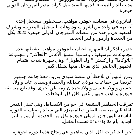
مدينة الدار البيضاء. قدمها السيد نبيل كرات مدير المهرجان الدولي
جوهرة
الفائزون في مسابقة جوهرة مواهب، سيحظون بتسجيل إحدى
أغانيهم في واحد من أشهر ستوديوهات التسجيل بالمغرب، وبشرف
الصعود في واحدة من منصات المهرجان الدولي جوهرة 2020 بكل
من الجديدة وأزمور والبير الجديد.
جدير بالذكر أن السهرة الختامية لجوهرة مواهب، نشطتها عدة
مجموعات موسيقية ، وضمنها منسق الأغاني “الحاكم” و مجموعة
“باتوكادا” و أركسترا ” ولد الطويل” وهي سهرة شدت اهتمام
الجمهور الحاضر الذي تفاعل معها بشكل كبير
ومن المهم أن نلاحظ أن منصة سيدي بوزيد، فعلا جذبت جمهورا
عريضا من جماعات مولاي عبدالله والجديدة وسيدي عابد وأولاد
احسين وأولاد عيسى وأولاد حمدان ومناطق أخرى .وقد تابع مسابقة
جوهرة مواهب جمهور غفير فاق كل التوقعات
تفرقت الجماهير المتتبعة في جو من الانضباط، وهي تمني النفس
بلقاء ثاني بمناسبة الفقرات المتميزة التي ستقدم بمناسبة الدورة
التاسعة للمهرجان الدولي جوهرة بكل من الجديدة وأزمور والبير
الجديد أيام 02 و03 و04 غشت المقبل.
أحر التشكرات لكل الذين ساهموا في إنجاح هذه الدورة لجوهرة