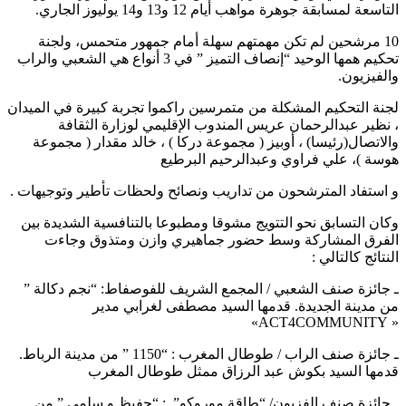
التاسعة لمسابقة جوهرة مواهب أيام 12 و13 و14 يوليوز الجاري.
10 مرشحين لم تكن مهمتهم سهلة أمام جمهور متحمس، ولجنة
تحكيم همها الوحيد “إنصاف التميز ” في 3 أنواع هي الشعبي والراب
والفيزيون.
لجنة التحكيم المشكلة من متمرسين راكموا تجربة كبيرة في الميدان
، نظير عبدالرحمان عريس المندوب الإقليمي لوزارة الثقافة
والاتصال(رئيسا) ، أوبيز ( مجموعة دركا ) ، خالد مقدار ( مجموعة
هوسة )، علي فراوي وعبدالرحيم البرطيع
و استفاد المترشحون من تداريب ونصائح ولحظات تأطير وتوجيهات .
وكان التسابق نحو التتويج مشوقا ومطبوعا بالتنافسية الشديدة بين
الفرق المشاركة وسط حضور جماهيري وازن ومتذوق وجاءت
النتائج كالتالي :
ـ جائزة صنف الشعبي / المجمع الشريف للفوصفاط: “نجم دكالة ”
من مدينة الجديدة. قدمها السيد مصطفى لغرابي مدير
« ACT4COMMUNITY»
ـ جائزة صنف الراب / طوطال المغرب : “1150 ” من مدينة الرباط.
قدمها السيد بكوش عبد الرزاق ممثل طوطال المغرب
ـ جائزة صنف الفزيون/ “طاقة موروكو” : “حفيظ و سلمى ” من