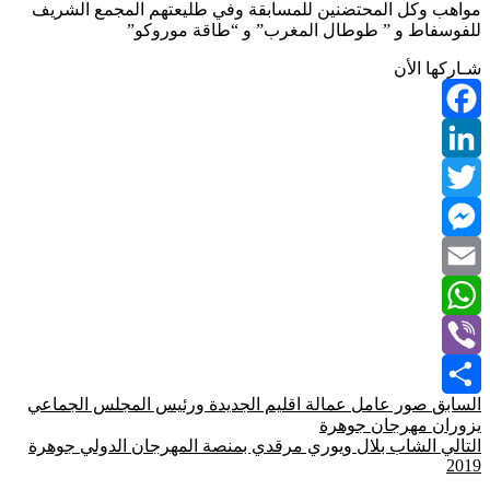
مواهب وكل المحتضنين للمسابقة وفي طليعتهم المجمع الشريف
للفوسفاط و ” طوطال المغرب” و “طاقة موروكو”
شـاركها الأن
Facebook
LinkedIn
Twitter
Messenger
Email
WhatsApp
Viber
السابق
صور عامل عمالة اقليم الجديدة ورئيس المجلس الجماعي
Share
يزوران مهرجان جوهرة
التالي
الشاب بلال ويوري مرقدي بمنصة المهرجان الدولي جوهرة
2019