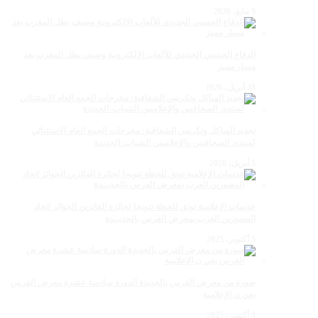
9 مايو، 2026
الدفاع الحسني الجديدي للألعاب الإلكترونية وصيف بطل المغرب بعد
مسار مميز
28 أبريل، 2026
تجديد الهياكل وتكريس الشفافية: مخرجات الجمع العام الاستثنائي
لمنتدى الصحافيين والإعلاميين الشباب. الجديدة
5 أبريل، 2026
عدسات الإعلامية توتق للحظة تتويجا لجائزة الفائزين الجوائز إتحاد
المصورين العرب بمعرض الفرس بالجديــدة
5 أكتوبر، 2025
صورة من معرض الفرس بالجديدة الدورة سادسة عشرة معرض الفرس
بعي ن الإعلامية
4 أكتوبر، 2025