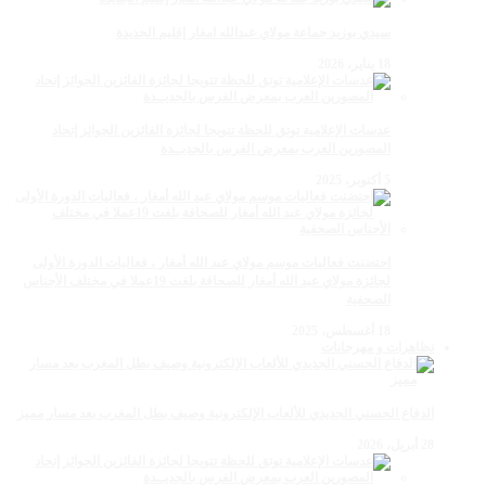
سيدي بوزيد جماعة مولاي عبدالله امغار إقليم الجديدة
18 يناير، 2026
عدسات الإعلامية توتق للحظة تتويجا لجائزة الفائزين الجوائز إتحاد
المصورين العرب بمعرض الفرس بالجديــدة
5 أكتوبر، 2025
احتضنت فعاليات موسم مولاي عبد الله أمغار ، فعاليات الدورة الأولى
لجائزة مولاي عبد الله أمغار للصحافة بلغت 19عملا في مختلف الأجناس
الصحفية
18 أغسطس، 2025
تظاهرات و مهرجانات
الدفاع الحسني الجديدي للألعاب الإلكترونية وصيف بطل المغرب بعد مسار مميز
28 أبريل، 2026