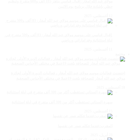
مولاي عبد الله أمغار: إقبال قياسي يناهز 185 ألف و600 متفرج وتنظيم
حظي بإشادة خلال برنامج يوم الاثنين
12 أغسطس، 2025
‏‪ إقبال قياسي على موسم مولاي عبد الله أمغار: 83 ألف و500 متفرج في
ليلة استثنائية وفد إماراتي ورياضي
11 أغسطس، 2025
مجتمع
احتضنت فعاليات موسم مولاي عبد الله أمغار ، فعاليات الدورة الأولى لجائزة
مولاي عبد الله أمغار للصحافة بلغت 19عملا في مختلف الأجناس الصحفية
18 أغسطس، 2025
سهرة الستاتي تستقطب أكثر من 300 ألف متفرج في ليلة استثنائية
15 أغسطس، 2025
المغرب:عندما تتكلم صور عن نفسها
23 أبريل، 2025