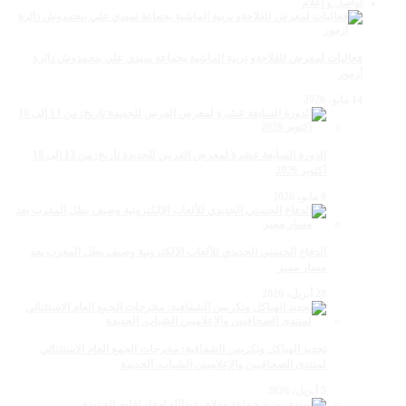
تواصل و إعلام
فعاليات لمعرض للفلاحةو تربية الماشية بجماعة سيدي علي بنحمدوش دائرة
أزمور
14 مايو، 2026
الدورة السابعة عشرة لمعرض الفرس للجديدة تاريخ: من 13 إلى 18
أكتوبر 2026
9 مايو، 2026
الدفاع الحسني الجديدي للألعاب الإلكترونية وصيف بطل المغرب بعد
مسار مميز
28 أبريل، 2026
تجديد الهياكل وتكريس الشفافية: مخرجات الجمع العام الاستثنائي
لمنتدى الصحافيين والإعلاميين الشباب. الجديدة
5 أبريل، 2026