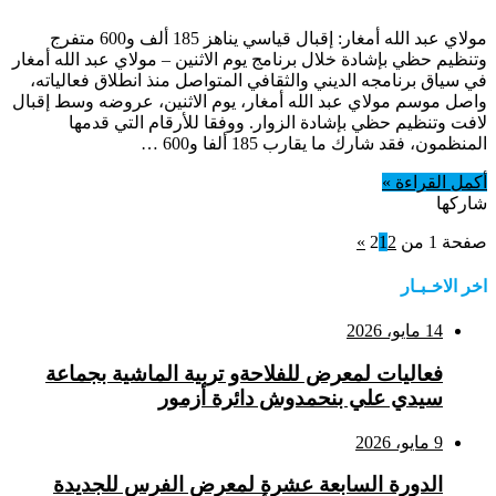
مولاي عبد الله أمغار: إقبال قياسي يناهز 185 ألف و600 متفرج
وتنظيم حظي بإشادة خلال برنامج يوم الاثنين – مولاي عبد الله أمغار
في سياق برنامجه الديني والثقافي المتواصل منذ انطلاق فعالياته،
واصل موسم مولاي عبد الله أمغار، يوم الاثنين، عروضه وسط إقبال
لافت وتنظيم حظي بإشادة الزوار. ووفقا للأرقام التي قدمها
المنظمون، فقد شارك ما يقارب 185 ألفا و600 …
أكمل القراءة »
شاركها
صفحة 1 من 2
2
1
»
اخر الاخـبـار
14 مايو، 2026
فعاليات لمعرض للفلاحةو تربية الماشية بجماعة
سيدي علي بنحمدوش دائرة أزمور
9 مايو، 2026
الدورة السابعة عشرة لمعرض الفرس للجديدة