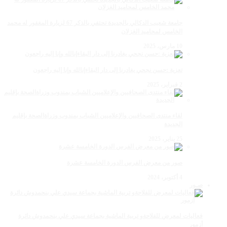
جامعة شعيب الدكالي بالجديدة تحتفي بالذكر 67 لزيارة المغفور له محمد
الخامس لمحاميد الغزلان
10 مارس، 2025
تعزية :حسن نجحي يغادرنا إلى دار البقاءإنالله وإنا إليه راجعون
2 فبراير، 2025
لقاء منتدى الصحافيين والإعلاميين الشباب بمندوب وزراةالصحة بإقليم
الجديدة
25 يناير، 2025
صور من معرض الفرس الدورة الخامسة عشرة
4 أكتوبر، 2024
صـور
فعاليات لمعرض للفلاحةو تربية الماشية بجماعة سيدي علي بنحمدوش دائرة
أزمور