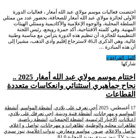
احتضنت فعاليات موسم مولاي عبد الله أمغار ، فعاليات الدورة
الأولى لجائزة مولاي عبد الله أمغار للصحافة، بحضور عدد من ممثلي
السلطة المحلية، والوجوه الإعلامية والأكاديمية وممثلي الهيئات
المهنية. وفي كلمته الافتتاحية، أكد حمزة رويجع، رئيس اللجنة
التنظيمية للجائزة، أن تنظيم هذه الدورة يتزامن مع مناسبة وطنية
غالية، وهي الذكرى الـ46 لاسترجاع إقليم وادي الذهب، مشيرا إلى
أن هذه المبادرة …
أكمل القراءة »
شاركها
اختتام موسم مولاي عبد الله أمغار 2025 ..
نجاح جماهيري استثنائي وانعكاسات متعددة
القطاعات
17 أغسطس، 2025
أجي نعرف على بلادي
,
أنشطة المواسم
,
أنشطة
المواسم و مهرجانات
,
أنشطة فنية ودينية
,
اجي نعرفك على بلادي
,
اعـلانات
,
الاخبار الرئيسية
,
انشطة الجمعيات
,
انشطة رياضية
,
تظاهرات محليه والوطنية
,
تظاهرات و مهرجانات
,
تواصل و إعلام
,
تواصل والاعلام
,
صـور
,
مواسم ومعارض
,
ندوات اعلامية
,
نيوز سيدي
بوزيد TV
,
نيوز سيدي بوزيد المحلية
0
81