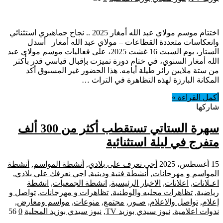
اختتام موسم مولاي عبد الله أمغار 2025 .. نجاح جماهيري استثنائي
وانعكاسات متعددة القطاعات – مولاي عبد الله أمغار أسدل
الستار، يوم السبت 16 غشت 2025، على فعاليات موسم مولاي عبد
الله أمغار السنوي، في ختام دورة تميزت بإقبال قياسي قدر بأكثر
من ستة ملايين زائر طيلة أيامه. هذا الحضور غير المسبوق أكد
المكانة البارزة لهذه التظاهرة في التراث …
أكمل القراءة »
شاركها
سهرة الستاتي تستقطب أكثر من 300 ألف
متفرج في ليلة استثنائية
15 أغسطس، 2025
أجي نعرف على بلادي
,
أنشطة المواسم
,
أنشطة
المواسم و مهرجانات
,
أنشطة فنية ودينية
,
اجي نعرفك على بلادي
,
اعـلانات
,
اعلانات
,
الاخبار الرئيسية
,
انشطة الجمعيات
,
انشطة
رياضية
,
تظاهرات محليه والوطنية
,
تظاهرات و مهرجانات
,
تواصل و
إعلام
,
تواصل والاعلام
,
صـور
,
مجتمع
,
منوعات
,
مواسم ومعارض
,
ندوات اعلامية
,
نيوز سيدي بوزيد TV
,
نيوز سيدي بوزيد المحلية
0
56