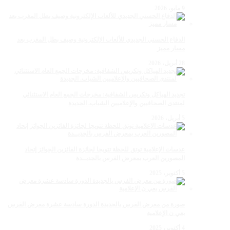
9 مايو، 2026
الدفاع الحسني الجديدي للألعاب الإلكترونية وصيف بطل المغرب بعد
مسار مميز
28 أبريل، 2026
تجديد الهياكل وتكريس الشفافية: مخرجات الجمع العام الاستثنائي
لمنتدى الصحافيين والإعلاميين الشباب. الجديدة
5 أبريل، 2026
عدسات الإعلامية توتق للحظة تتويجا لجائزة الفائزين الجوائز إتحاد
المصورين العرب بمعرض الفرس بالجديــدة
5 أكتوبر، 2025
صورة من معرض الفرس بالجديدة الدورة سادسة عشرة معرض الفرس
بعي ن الإعلامية
4 أكتوبر، 2025