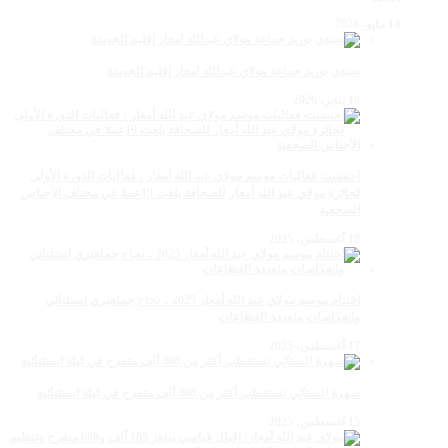
14 مايو، 2026
سيدي بوزيد جماعة مولاي عبدالله امغار إقليم الجديدة
18 يناير، 2026
احتضنت فعاليات موسم مولاي عبد الله أمغار ، فعاليات الدورة الأولى
لجائزة مولاي عبد الله أمغار للصحافة بلغت 19عملا في مختلف الأجناس
الصحفية
18 أغسطس، 2025
اختتام موسم مولاي عبد الله أمغار 2025 .. نجاح جماهيري استثنائي
وانعكاسات متعددة القطاعات
17 أغسطس، 2025
سهرة الستاتي تستقطب أكثر من 300 ألف متفرج في ليلة استثنائية
15 أغسطس، 2025