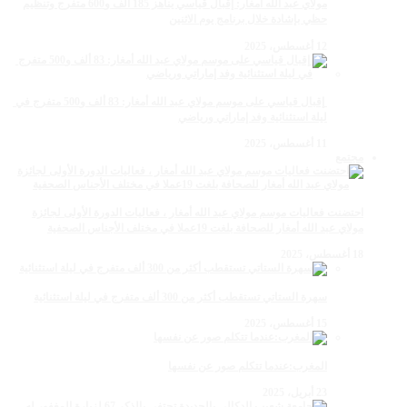
مولاي عبد الله أمغار: إقبال قياسي يناهز 185 ألف و600 متفرج وتنظيم
حظي بإشادة خلال برنامج يوم الاثنين
12 أغسطس، 2025
‏‪ إقبال قياسي على موسم مولاي عبد الله أمغار: 83 ألف و500 متفرج في
ليلة استثنائية وفد إماراتي ورياضي
11 أغسطس، 2025
مجتمع
احتضنت فعاليات موسم مولاي عبد الله أمغار ، فعاليات الدورة الأولى لجائزة
مولاي عبد الله أمغار للصحافة بلغت 19عملا في مختلف الأجناس الصحفية
18 أغسطس، 2025
سهرة الستاتي تستقطب أكثر من 300 ألف متفرج في ليلة استثنائية
15 أغسطس، 2025
المغرب:عندما تتكلم صور عن نفسها
23 أبريل، 2025