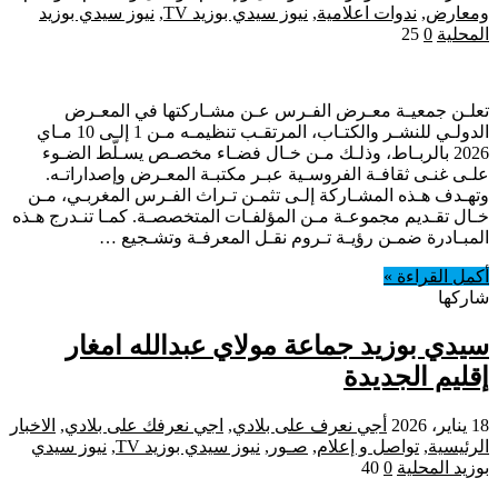
ومعارض
,
ندوات اعلامية
,
نيوز سيدي بوزيد TV
,
نيوز سيدي بوزيد
المحلية
0
25
تعلـن جمعيـة معـرض الفـرس عـن مشـاركتها في المعـرض
الدولـي للنشـر والكتـاب، المرتقـب تنظيمـه مـن 1 إلـى 10 مـاي
2026 بالربـاط، وذلـك مـن خـال فضـاء مخصـص يسـلّط الضـوء
علـى غنـى ثقافـة الفروسـية عبـر مكتبـة المعـرض وإصداراتـه.
وتهـدف هـذه المشـاركة إلـى تثمـن تـراث الفـرس المغربـي، مـن
خـال تقـديم مجموعـة مـن المؤلفـات المتخصصـة. كمـا تنـدرج هـذه
المبـادرة ضمـن رؤيـة تـروم نقـل المعرفـة وتشـجيع …
أكمل القراءة »
شاركها
سيدي بوزيد جماعة مولاي عبدالله امغار
إقليم الجديدة
18 يناير، 2026
أجي نعرف على بلادي
,
اجي نعرفك على بلادي
,
الاخبار
الرئيسية
,
تواصل و إعلام
,
صـور
,
نيوز سيدي بوزيد TV
,
نيوز سيدي
بوزيد المحلية
0
40