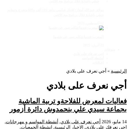
مولاي عبد الله أمغار: إقبال قياسي يناهز 185 ألف و600 متفرج وتنظيم
حظي بإشادة خلال برنامج يوم الاثنين
12 أغسطس، 2025
المغرب:عندما تتكلم صور عن نفسها
23 أبريل، 2025
منوعات
اجي نعرفك على بلادي
أنشطة المواسم
اعـلانات
الرئيسية
»
أجي نعرف على بلادي
أجي نعرف على بلادي
فعاليات لمعرض للفلاحةو تربية الماشية
بجماعة سيدي علي بنحمدوش دائرة أزمور
14 مايو، 2026
أجي نعرف على بلادي
,
أنشطة المواسم و مهرجانات
,
اجي نعرفك على بلادي
,
الاخبار الرئيسية
,
انشطة الجمعيات
,