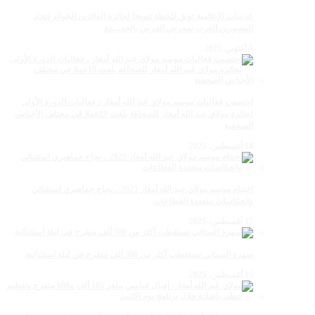
عدسات الإعلامية توتق للحظة تتويجا لجائزة الفائزين الجوائز إتحاد
المصورين العرب بمعرض الفرس بالجديــدة
5 أكتوبر، 2025
احتضنت فعاليات موسم مولاي عبد الله أمغار ، فعاليات الدورة الأولى
لجائزة مولاي عبد الله أمغار للصحافة بلغت 19عملا في مختلف الأجناس
الصحفية
18 أغسطس، 2025
اختتام موسم مولاي عبد الله أمغار 2025 .. نجاح جماهيري استثنائي
وانعكاسات متعددة القطاعات
17 أغسطس، 2025
سهرة الستاتي تستقطب أكثر من 300 ألف متفرج في ليلة استثنائية
15 أغسطس، 2025