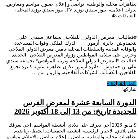
تظاهرات محليه والوطنية
,
تواصل و إعلام
,
صـور
,
مواسم ومعارض
,
ندوات اعلامية
,
نيوز سيدي بوزيد TV
,
نيوز سيدي بوزيد المحلية
على
التعليقات
48
فعاليات
لمعرض
للفلاحةو
#فعاليات_ معرض_ الدولي_ للفلاحة_ بجماعة_ سيدي_ علي_
تربية
بنحمدوش_ دائرة_ أزمور الدرك الملكي وقوات المساعدة
الماشية
والوقاية المدنية والسلطات المحلية تامين معرض الدولي الفلاحي
بجماعة
وحرص على سلامة المواطنين وزوار المعرض الفلاحي الجديدة
سيدي
فعاليات *المعرض الدولي للفلاحة وتربية المواشي* بجماعة سيدي
علي
علي بن حمدوش – دائرة أزمور، تكون تظاهرة سنوية كبيرة تجمع
بنحمدوش
الفلاحين، الكسابة، الشركات الفلاحية، والزوار من …
دائرة
أزمور
أكمل القراءة »
مغلقة
شاركها
الدورة السابعة عشرة لمعرض الفرس
للجديدة تاريخ: من 13 إلى 18 أكتوبر 2026
9 مايو، 2026
أجي نعرف على بلادي
,
أنشطة المواسم
,
اجي نعرفك
على بلادي
,
الاخبار الرئيسية
,
انشطة الجمعيات
,
انشطة رياضية
,
تظاهرات محليه والوطنية
,
تواصل و إعلام
,
تواصل والاعلام
,
مواسم