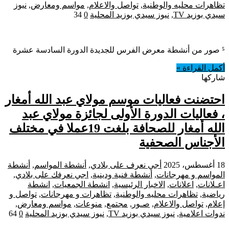
تظاهرات محليه والوطنية
,
تواصل والاعلام
,
مواسم ومعارض
,
نيوز
سيدي بوزيد TV
,
نيوز سيدي بوزيد المحلية
0
34
⁵ صور من أنشطة معرض الفرس للجديدة الدورة السادسة عشرة
أكمل القراءة »
شاركها
احتضنت فعاليات موسم مولاي عبد الله أمغار
، فعاليات الدورة الأولى لجائزة مولاي عبد
الله أمغار للصحافة بلغت 19عملا في مختلف
الأجناس الصحفية
18 أغسطس، 2025
أجي نعرف على بلادي
,
أنشطة المواسم
,
أنشطة
المواسم و مهرجانات
,
أنشطة فنية ودينية
,
اجي نعرفك على بلادي
,
اعـلانات
,
اعلانات
,
الاخبار الرئيسية
,
انشطة الجمعيات
,
انشطة
رياضية
,
تظاهرات محليه والوطنية
,
تظاهرات و مهرجانات
,
تواصل و
إعلام
,
تواصل والاعلام
,
صـور
,
مجتمع
,
منوعات
,
مواسم ومعارض
,
ندوات اعلامية
,
نيوز سيدي بوزيد TV
,
نيوز سيدي بوزيد المحلية
0
64