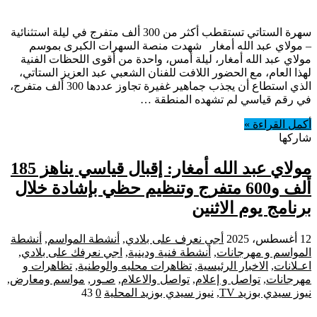
سهرة الستاتي تستقطب أكثر من 300 ألف متفرج في ليلة استثنائية
– مولاي عبد الله أمغار شهدت منصة السهرات الكبرى بموسم
مولاي عبد الله أمغار، ليلة أمس، واحدة من أقوى اللحظات الفنية
لهذا العام، مع الحضور اللافت للفنان الشعبي عبد العزيز الستاتي،
الذي استطاع أن يجذب جماهير غفيرة تجاوز عددها 300 ألف متفرج،
في رقم قياسي لم تشهده المنطقة …
أكمل القراءة »
شاركها
مولاي عبد الله أمغار: إقبال قياسي يناهز 185
ألف و600 متفرج وتنظيم حظي بإشادة خلال
برنامج يوم الاثنين
12 أغسطس، 2025
أجي نعرف على بلادي
,
أنشطة المواسم
,
أنشطة
المواسم و مهرجانات
,
أنشطة فنية ودينية
,
اجي نعرفك على بلادي
,
اعـلانات
,
الاخبار الرئيسية
,
تظاهرات محليه والوطنية
,
تظاهرات و
مهرجانات
,
تواصل و إعلام
,
تواصل والاعلام
,
صـور
,
مواسم ومعارض
,
نيوز سيدي بوزيد TV
,
نيوز سيدي بوزيد المحلية
0
43