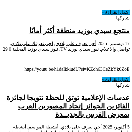
أكمل القراءة »
شاركها
منتجع سيدي بوزيد منطقة أكثر أمانًا
17 ديسمبر، 2025
أجي نعرف على بلادي
,
اجي نعرفك على بلادي
,
تواصل والاعلام
,
نيوز سيدي بوزيد TV
,
نيوز سيدي بوزيد المحلية
0
29
https://youtu.be/h1daIkkiudU?si=KZoh63CeZkYk0ZoE
أكمل القراءة »
شاركها
عدسات الإعلامية توتق للحظة تتويجا لجائزة
الفائزين الجوائز إتحاد المصورين العرب
بمعرض الفرس بالجديــدة
5 أكتوبر، 2025
أجي نعرف على بلادي
,
أنشطة المواسم
,
أنشطة