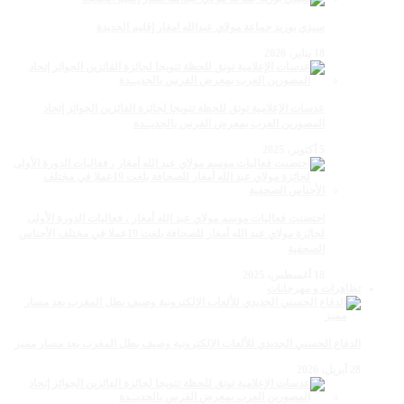
سيدي بوزيد جماعة مولاي عبدالله امغار إقليم الجديدة
18 يناير، 2026
عدسات الإعلامية توتق للحظة تتويجا لجائزة الفائزين الجوائز إتحاد
المصورين العرب بمعرض الفرس بالجديــدة
5 أكتوبر، 2025
احتضنت فعاليات موسم مولاي عبد الله أمغار ، فعاليات الدورة الأولى
لجائزة مولاي عبد الله أمغار للصحافة بلغت 19عملا في مختلف الأجناس
الصحفية
18 أغسطس، 2025
تظاهرات و مهرجانات
الدفاع الحسني الجديدي للألعاب الإلكترونية وصيف بطل المغرب بعد مسار مميز
28 أبريل، 2026