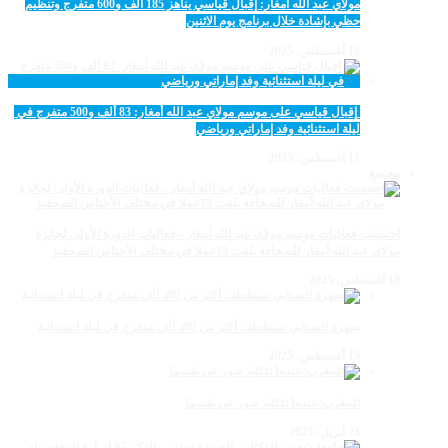
مولاي عبد الله أمغار: إقبال قياسي يناهز 185 ألف و600 متفرج وتنظيم
حظي بإشادة خلال برنامج يوم الاثنين
12 أغسطس، 2025
‏‪ إقبال قياسي على موسم مولاي عبد الله أمغار: 83 ألف و500 متفرج في
ليلة استثنائية وفد إماراتي ورياضي
11 أغسطس، 2025
مجتمع
احتضنت فعاليات موسم مولاي عبد الله أمغار ، فعاليات الدورة الأولى لجائزة
مولاي عبد الله أمغار للصحافة بلغت 19عملا في مختلف الأجناس الصحفية
18 أغسطس، 2025
سهرة الستاتي تستقطب أكثر من 300 ألف متفرج في ليلة استثنائية
15 أغسطس، 2025
المغرب:عندما تتكلم صور عن نفسها
23 أبريل، 2025