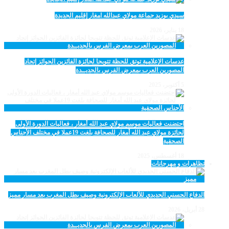
سيدي بوزيد جماعة مولاي عبدالله امغار إقليم الجديدة
18 يناير، 2026
عدسات الإعلامية توتق للحظة تتويجا لجائزة الفائزين الجوائز إتحاد
المصورين العرب بمعرض الفرس بالجديــدة
5 أكتوبر، 2025
احتضنت فعاليات موسم مولاي عبد الله أمغار ، فعاليات الدورة الأولى
لجائزة مولاي عبد الله أمغار للصحافة بلغت 19عملا في مختلف الأجناس
الصحفية
18 أغسطس، 2025
تظاهرات و مهرجانات
الدفاع الحسني الجديدي للألعاب الإلكترونية وصيف بطل المغرب بعد مسار مميز
28 أبريل، 2026