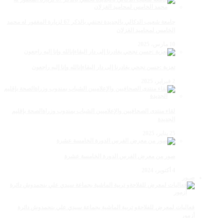
جامعة شعيب الدكالي بالجديدة تحتفي بالذكر 67 لزيارة المغفور له محمد
الخامس لمحاميد الغزلان
10 مارس، 2025
تعزية :حسن نجحي يغادرنا إلى دار البقاءإنالله وإنا إليه راجعون
2 فبراير، 2025
لقاء منتدى الصحافيين والإعلاميين الشباب بمندوب وزراةالصحة بإقليم
الجديدة
25 يناير، 2025
صور من معرض الفرس الدورة الخامسة عشرة
4 أكتوبر، 2024
صـور
فعاليات لمعرض للفلاحةو تربية الماشية بجماعة سيدي علي بنحمدوش دائرة
أزمور