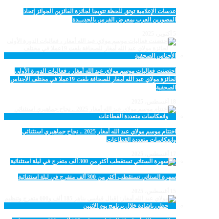
عدسات الإعلامية توتق للحظة تتويجا لجائزة الفائزين الجوائز إتحاد
المصورين العرب بمعرض الفرس بالجديــدة
5 أكتوبر، 2025
احتضنت فعاليات موسم مولاي عبد الله أمغار ، فعاليات الدورة الأولى
لجائزة مولاي عبد الله أمغار للصحافة بلغت 19عملا في مختلف الأجناس
الصحفية
18 أغسطس، 2025
اختتام موسم مولاي عبد الله أمغار 2025 .. نجاح جماهيري استثنائي
وانعكاسات متعددة القطاعات
17 أغسطس، 2025
سهرة الستاتي تستقطب أكثر من 300 ألف متفرج في ليلة استثنائية
15 أغسطس، 2025