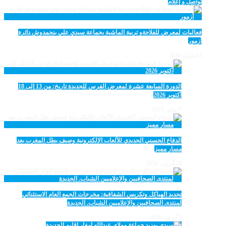
تواصل و إعلام
فعاليات لمعرض للفلاحةو تربية الماشية بجماعة سيدي علي بنحمدوش دائرة
أزمور
14 مايو، 2026
الدورة السابعة عشرة لمعرض الفرس للجديدة تاريخ: من 13 إلى 18
أكتوبر 2026
9 مايو، 2026
الدفاع الحسني الجديدي للألعاب الإلكترونية وصيف بطل المغرب بعد
مسار مميز
28 أبريل، 2026
تجديد الهياكل وتكريس الشفافية: مخرجات الجمع العام الاستثنائي
لمنتدى الصحافيين والإعلاميين الشباب. الجديدة
5 أبريل، 2026