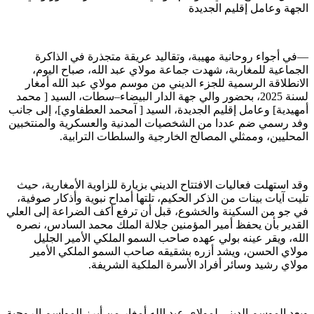
الجهة وعامل إقليم الجديدة
—في أجواء روحانية مهيبة، وتقاليد عريقة متجذرة في الذاكرة
الجماعية للمغاربة، شهدت جماعة مولاي عبد الله، صباح اليوم،
الانطلاقة الرسمية للجزء الديني من موسم مولاي عبد الله أمغار
لسنة 2025، بحضور والي جهة الدار البيضاء–سطات، السيد [ محمد
أمهيدية] وعامل إقليم الجديدة، السيد [ آمحمد العطفاوي]، إلى جانب
وفد رسمي ضم عددا من الشخصيات المدنية والعسكرية والمنتخبين
المحليين، وممثلي المصالح الخارجية والسلطات الترابية.
وقد استهلت فعاليات الافتتاح الديني بزيارة للزاوية الأمغارية، حيث
تليت آيات بينات من الذكر الحكيم، تلتها أمداح نبوية وأذكار صوفية،
في جو من السكينة والخشوع، قبل أن ترفع أكف الضراعة إلى العلي
القدير بأن يحفظ أمير المؤمنين جلالة الملك محمد السادس، نصره
الله، ويقر عينه بولي عهده صاحب السمو الملكي الأمير الجليل
مولاي الحسن، ويشد أزره بشقيقه صاحب السمو الملكي الأمير
مولاي رشيد وسائر أفراد الأسرة الملكية الشريفة.
ويعد الموسم الديني لمولاي عبد الله أمغار من أبرز المواسم الروحية