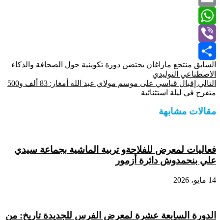
Email
WhatsApp
Viber
السابق
منتجع مازاغان يحتضن دورة تكوينية حول الصحافة والذكاء
Share
الاصطناعي التوليدي
التالي
إقبال قياسي على موسم مولاي عبد الله أمغار: 83 ألف و500
متفرج في ليلة استثنائية
مقالات مشابهة
فعاليات لمعرض للفلاحةو تربية الماشية بجماعة سيدي
علي بنحمدوش دائرة أزمور
14 مايو، 2026
الدورة السابعة عشرة لمعرض الفرس للجديدة تاريخ: من