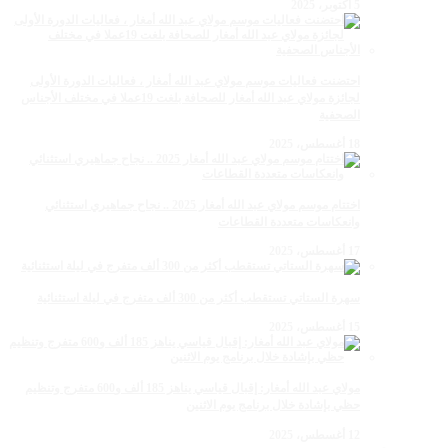
5 أكتوبر، 2025
احتضنت فعاليات موسم مولاي عبد الله أمغار ، فعاليات الدورة الأولى
لجائزة مولاي عبد الله أمغار للصحافة بلغت 19عملا في مختلف الأجناس
الصحفية
18 أغسطس، 2025
اختتام موسم مولاي عبد الله أمغار 2025 .. نجاح جماهيري استثنائي
وانعكاسات متعددة القطاعات
17 أغسطس، 2025
سهرة الستاتي تستقطب أكثر من 300 ألف متفرج في ليلة استثنائية
15 أغسطس، 2025
مولاي عبد الله أمغار: إقبال قياسي يناهز 185 ألف و600 متفرج وتنظيم
حظي بإشادة خلال برنامج يوم الاثنين
12 أغسطس، 2025