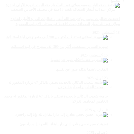
مجتمع
احتضنت فعاليات موسم مولاي عبد الله أمغار ، فعاليات الدورة الأولى لجائزة
مولاي عبد الله أمغار للصحافة بلغت 19عملا في مختلف الأجناس الصحفية
18 أغسطس، 2025
سهرة الستاتي تستقطب أكثر من 300 ألف متفرج في ليلة استثنائية
15 أغسطس، 2025
المغرب:عندما تتكلم صور عن نفسها
23 أبريل، 2025
جامعة شعيب الدكالي بالجديدة تحتفي بالذكر 67 لزيارة المغفور له محمد
الخامس لمحاميد الغزلان
10 مارس، 2025
تعزية :حسن نجحي يغادرنا إلى دار البقاءإنالله وإنا إليه راجعون
2 فبراير، 2025