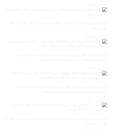
9 مايو، 2026
الدفاع الحسني الجديدي للألعاب الإلكترونية وصيف بطل المغرب بعد
مسار مميز
28 أبريل، 2026
تجديد الهياكل وتكريس الشفافية: مخرجات الجمع العام الاستثنائي
لمنتدى الصحافيين والإعلاميين الشباب. الجديدة
5 أبريل، 2026
عدسات الإعلامية توتق للحظة تتويجا لجائزة الفائزين الجوائز إتحاد
المصورين العرب بمعرض الفرس بالجديــدة
5 أكتوبر، 2025
صورة من معرض الفرس بالجديدة الدورة سادسة عشرة معرض الفرس
بعي ن الإعلامية
4 أكتوبر، 2025