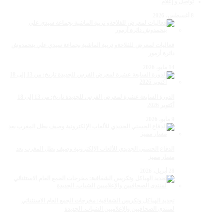
تواصل و إعلام
8 أغسطس، 2026
فعاليات لمعرض للفلاحةو تربية الماشية بجماعة سيدي علي بنحمدوش
دائرة أزمور
14 مايو، 2026
الدورة السابعة عشرة لمعرض الفرس للجديدة تاريخ: من 13 إلى 18
أكتوبر 2026
9 مايو، 2026
الدفاع الحسني الجديدي للألعاب الإلكترونية وصيف بطل المغرب بعد
مسار مميز
28 أبريل، 2026
تجديد الهياكل وتكريس الشفافية: مخرجات الجمع العام الاستثنائي
لمنتدى الصحافيين والإعلاميين الشباب. الجديدة