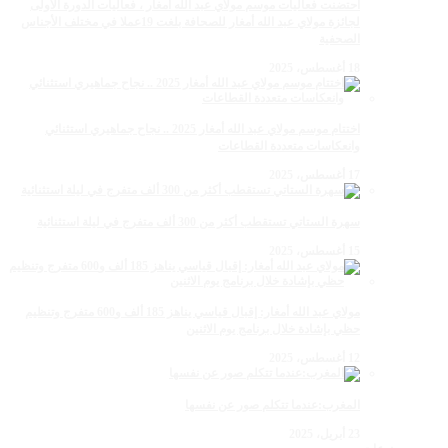
احتضنت فعاليات موسم مولاي عبد الله أمغار ، فعاليات الدورة الأولى
لجائزة مولاي عبد الله أمغار للصحافة بلغت 19عملا في مختلف الأجناس
الصحفية
18 أغسطس، 2025
اختتام موسم مولاي عبد الله أمغار 2025 .. نجاح جماهيري استثنائي
وانعكاسات متعددة القطاعات
17 أغسطس، 2025
سهرة الستاتي تستقطب أكثر من 300 ألف متفرج في ليلة استثنائية
15 أغسطس، 2025
مولاي عبد الله أمغار: إقبال قياسي يناهز 185 ألف و600 متفرج وتنظيم
حظي بإشادة خلال برنامج يوم الاثنين
12 أغسطس، 2025
المغرب:عندما تتكلم صور عن نفسها
23 أبريل، 2025