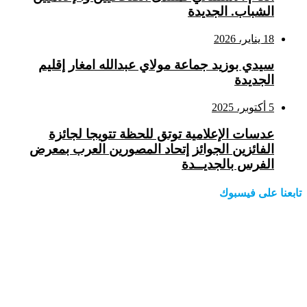
الشباب. الجديدة
18 يناير، 2026
سيدي بوزيد جماعة مولاي عبدالله امغار إقليم
الجديدة
5 أكتوبر، 2025
عدسات الإعلامية توتق للحظة تتويجا لجائزة
الفائزين الجوائز إتحاد المصورين العرب بمعرض
الفرس بالجديــدة
تابعنا على فيسبوك