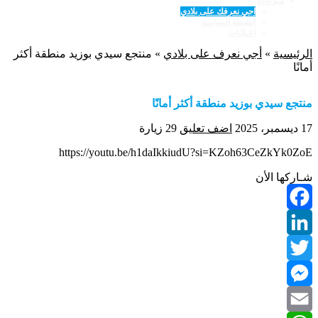
منوعات
اجي نعرفك على بلادي
أنشطة المواسم
اعـلانات
الرئيسية
»
أجي نعرف على بلادي
»
منتجع سيدي بوزيد منطقة أكثر
أمانًا
منتجع سيدي بوزيد منطقة أكثر أمانًا
17 ديسمبر، 2025
اضف تعليق
29 زيارة
https://youtu.be/h1daIkkiudU?si=KZoh63CeZkYk0ZoE
شـاركها الأن
Facebook
LinkedIn
Twitter
Messenger