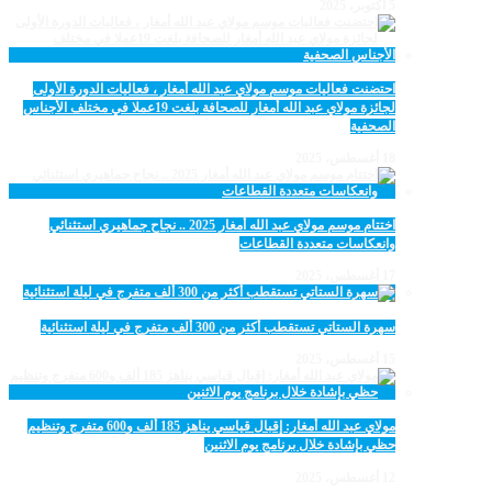
5 أكتوبر، 2025
احتضنت فعاليات موسم مولاي عبد الله أمغار ، فعاليات الدورة الأولى
لجائزة مولاي عبد الله أمغار للصحافة بلغت 19عملا في مختلف الأجناس
الصحفية
18 أغسطس، 2025
اختتام موسم مولاي عبد الله أمغار 2025 .. نجاح جماهيري استثنائي
وانعكاسات متعددة القطاعات
17 أغسطس، 2025
سهرة الستاتي تستقطب أكثر من 300 ألف متفرج في ليلة استثنائية
15 أغسطس، 2025
مولاي عبد الله أمغار: إقبال قياسي يناهز 185 ألف و600 متفرج وتنظيم
حظي بإشادة خلال برنامج يوم الاثنين
12 أغسطس، 2025