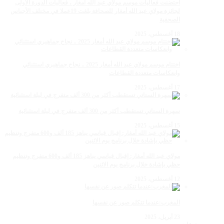
احتضنت فعاليات موسم مولاي عبد الله أمغار ، فعاليات الدورة الأولى
لجائزة مولاي عبد الله أمغار للصحافة بلغت 19عملا في مختلف الأجناس
الصحفية
18 أغسطس، 2025
اختتام موسم مولاي عبد الله أمغار 2025 .. نجاح جماهيري استثنائي
وانعكاسات متعددة القطاعات
17 أغسطس، 2025
سهرة الستاتي تستقطب أكثر من 300 ألف متفرج في ليلة استثنائية
15 أغسطس، 2025
مولاي عبد الله أمغار: إقبال قياسي يناهز 185 ألف و600 متفرج وتنظيم
حظي بإشادة خلال برنامج يوم الاثنين
12 أغسطس، 2025
المغرب:عندما تتكلم صور عن نفسها
23 أبريل، 2025