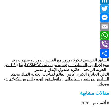
LinkedIn
Twitter
Messenger
Email
WhatsApp
Viber
السابق
الفرنسي نيكولا دوزوز مع الفرس إلدورادو سنهوب زيد
Share
يفوزان اليوم بالمسابقة الرئيسية من صنف CSI4*W ارتفاع 1.5 متر
– الجولة الرابحة – جائزة صندوق الإيداع والتدبير
التالي
الجائزة الكبرى كأس العالم لصاحب الجلالة الملك محمد
السادس من نصيب الإيطالي إيمانويل غوديانو مع الفرس نيكولاي دو
موزيك
مقالات مشابهة
8 أغسطس، 2026