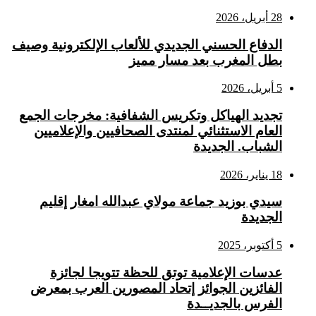
28 أبريل، 2026
الدفاع الحسني الجديدي للألعاب الإلكترونية وصيف
بطل المغرب بعد مسار مميز
5 أبريل، 2026
تجديد الهياكل وتكريس الشفافية: مخرجات الجمع
العام الاستثنائي لمنتدى الصحافيين والإعلاميين
الشباب. الجديدة
18 يناير، 2026
سيدي بوزيد جماعة مولاي عبدالله امغار إقليم
الجديدة
5 أكتوبر، 2025
عدسات الإعلامية توتق للحظة تتويجا لجائزة
الفائزين الجوائز إتحاد المصورين العرب بمعرض
الفرس بالجديــدة