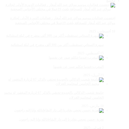
مجتمع
احتضنت فعاليات موسم مولاي عبد الله أمغار ، فعاليات الدورة الأولى لجائزة
مولاي عبد الله أمغار للصحافة بلغت 19عملا في مختلف الأجناس الصحفية
18 أغسطس، 2025
سهرة الستاتي تستقطب أكثر من 300 ألف متفرج في ليلة استثنائية
15 أغسطس، 2025
المغرب:عندما تتكلم صور عن نفسها
23 أبريل، 2025
جامعة شعيب الدكالي بالجديدة تحتفي بالذكر 67 لزيارة المغفور له محمد
الخامس لمحاميد الغزلان
10 مارس، 2025
تعزية :حسن نجحي يغادرنا إلى دار البقاءإنالله وإنا إليه راجعون
2 فبراير، 2025