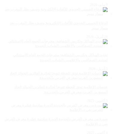
9 مايو، 2026
الدفاع الحسني الجديدي للألعاب الإلكترونية وصيف بطل المغرب بعد
مسار مميز
28 أبريل، 2026
تجديد الهياكل وتكريس الشفافية: مخرجات الجمع العام الاستثنائي
لمنتدى الصحافيين والإعلاميين الشباب. الجديدة
5 أبريل، 2026
عدسات الإعلامية توتق للحظة تتويجا لجائزة الفائزين الجوائز إتحاد
المصورين العرب بمعرض الفرس بالجديــدة
5 أكتوبر، 2025
صورة من معرض الفرس بالجديدة الدورة سادسة عشرة معرض الفرس
بعي ن الإعلامية
4 أكتوبر، 2025