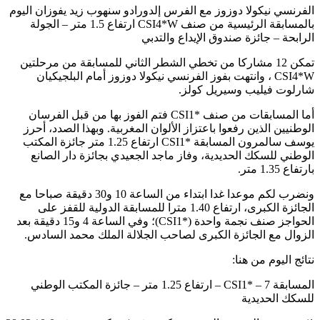
الفرنسي نيكولا دوزوز مع الفرس إلدورادو سنهوب زيد يفوزان اليوم
بالمسابقة الرئيسية من صنف CSI4*W ارتفاع 1.5 متر – الجولة
الرابحة – جائزة صندوق الإيداع والتدبي
تمكن 12 مشاركا من تخطي الشطر الثاني للمسابقة من مرحلتين
CSI4*W ، وانتهت بفوز الفرنسي نيكولا دوزوز أمام البلجيكيان
شارلوت فيليب وسيريل كولز.
أما المسابقات من صنف *CSI1 فتم الفوز بها من قبل الفرسان
الوطنيين الذين رفعوا باعتزاز الألوان المغربية. وبهذا الصدد، أحرز
يوسف سالمرون المسابقة *CSI1 ارتفاع 1.25 متر جائزة المكتب
الوطني للسكك الحديدية، وفاز ماجد الجعيدي بجائزة دار الصانع
بارتفاع 1.35 متر.
ونضرب لكم موعدا غدا ابتداء من الساعة 10 و30 دقيقة صباحا مع
الجائزة الكبرى، ارتفاع 1.40 مترا للمسابقة الدولية للقفز على
الحواجز صنف نجمة واحدة (*CSI1)؛ وفي الساعة 4 و15 دقيقة بعد
الزوال مع الجائزة الكبرى لصاحب الجلالة الملك محمد السادس.
نتائج اليوم من هنا:
المسابقة 7 – *CSI1 – ارتفاع 1.25 متر – جائزة المكتب الوطني
للسكك الحديدية