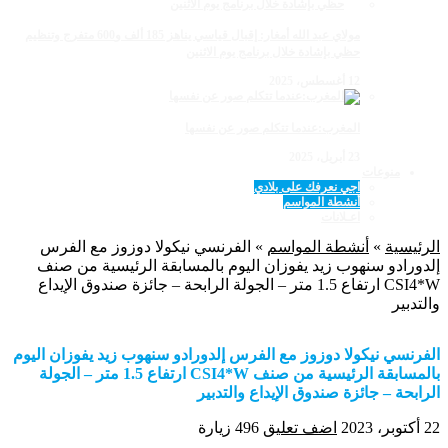
مولاي عبد الله أمغار: إقبال قياسي يناهز 185 ألف و600 متفرج وتنظيم
حظي بإشادة خلال برنامج يوم الاثنين
12 أغسطس، 2025
المغرب:عندما تتكلم صور عن نفسها
23 أبريل، 2025
منوعات
اجي نعرفك على بلادي
أنشطة المواسم
اعـلانات
الرئيسية
»
أنشطة المواسم
»
الفرنسي نيكولا دوزوز مع الفرس
إلدورادو سنهوب زيد يفوزان اليوم بالمسابقة الرئيسية من صنف
CSI4*W ارتفاع 1.5 متر – الجولة الرابحة – جائزة صندوق الإيداع
والتدبير
الفرنسي نيكولا دوزوز مع الفرس إلدورادو سنهوب زيد يفوزان اليوم
بالمسابقة الرئيسية من صنف CSI4*W ارتفاع 1.5 متر – الجولة
الرابحة – جائزة صندوق الإيداع والتدبير
22 أكتوبر، 2023
اضف تعليق
496 زيارة