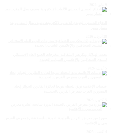
9 مايو، 2026
الدفاع الحسني الجديدي للألعاب الإلكترونية وصيف بطل المغرب بعد
مسار مميز
28 أبريل، 2026
تجديد الهياكل وتكريس الشفافية: مخرجات الجمع العام الاستثنائي
لمنتدى الصحافيين والإعلاميين الشباب. الجديدة
5 أبريل، 2026
عدسات الإعلامية توتق للحظة تتويجا لجائزة الفائزين الجوائز إتحاد
المصورين العرب بمعرض الفرس بالجديــدة
5 أكتوبر، 2025
صورة من معرض الفرس بالجديدة الدورة سادسة عشرة معرض الفرس
بعي ن الإعلامية
4 أكتوبر، 2025