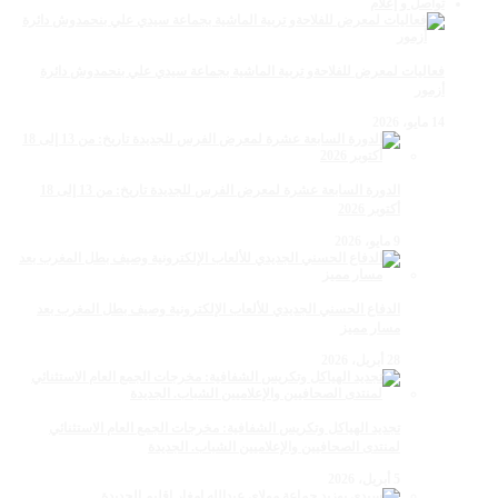
تواصل و إعلام
فعاليات لمعرض للفلاحةو تربية الماشية بجماعة سيدي علي بنحمدوش دائرة
أزمور
14 مايو، 2026
الدورة السابعة عشرة لمعرض الفرس للجديدة تاريخ: من 13 إلى 18
أكتوبر 2026
9 مايو، 2026
الدفاع الحسني الجديدي للألعاب الإلكترونية وصيف بطل المغرب بعد
مسار مميز
28 أبريل، 2026
تجديد الهياكل وتكريس الشفافية: مخرجات الجمع العام الاستثنائي
لمنتدى الصحافيين والإعلاميين الشباب. الجديدة
5 أبريل، 2026