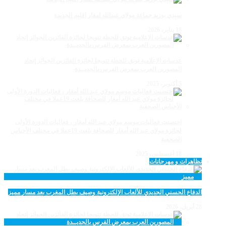
سيدي بوزيد جماعة مولاي عبدالله امغار إقليم الجديدة
18 يناير، 2026
عدسات الإعلامية توتق للحظة تتويجا لجائزة الفائزين الجوائز إتحاد
المصورين العرب بمعرض الفرس بالجديــدة
5 أكتوبر، 2025
احتضنت فعاليات موسم مولاي عبد الله أمغار ، فعاليات الدورة الأولى
لجائزة مولاي عبد الله أمغار للصحافة بلغت 19عملا في مختلف الأجناس
الصحفية
18 أغسطس، 2025
تظاهرات و مهرجانات
الدفاع الحسني الجديدي للألعاب الإلكترونية وصيف بطل المغرب بعد مسار مميز
28 أبريل، 2026