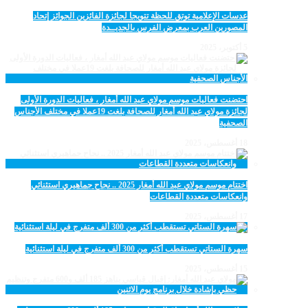
عدسات الإعلامية توتق للحظة تتويجا لجائزة الفائزين الجوائز إتحاد
المصورين العرب بمعرض الفرس بالجديــدة
5 أكتوبر، 2025
احتضنت فعاليات موسم مولاي عبد الله أمغار ، فعاليات الدورة الأولى
لجائزة مولاي عبد الله أمغار للصحافة بلغت 19عملا في مختلف الأجناس
الصحفية
18 أغسطس، 2025
اختتام موسم مولاي عبد الله أمغار 2025 .. نجاح جماهيري استثنائي
وانعكاسات متعددة القطاعات
17 أغسطس، 2025
سهرة الستاتي تستقطب أكثر من 300 ألف متفرج في ليلة استثنائية
15 أغسطس، 2025