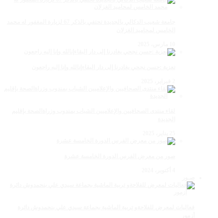
جامعة شعيب الدكالي بالجديدة تحتفي بالذكر 67 لزيارة المغفور له محمد
الخامس لمحاميد الغزلان
10 مارس، 2025
تعزية :حسن نجحي يغادرنا إلى دار البقاءإنالله وإنا إليه راجعون
2 فبراير، 2025
لقاء منتدى الصحافيين والإعلاميين الشباب بمندوب وزراةالصحة بإقليم
الجديدة
25 يناير، 2025
صور من معرض الفرس الدورة الخامسة عشرة
4 أكتوبر، 2024
صـور
فعاليات لمعرض للفلاحةو تربية الماشية بجماعة سيدي علي بنحمدوش دائرة
أزمور