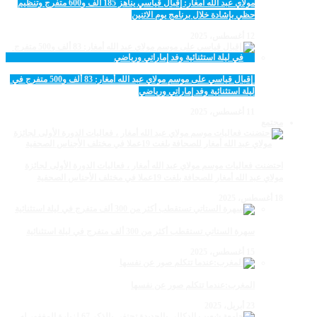
مولاي عبد الله أمغار: إقبال قياسي يناهز 185 ألف و600 متفرج وتنظيم
حظي بإشادة خلال برنامج يوم الاثنين
12 أغسطس، 2025
‏‪ إقبال قياسي على موسم مولاي عبد الله أمغار: 83 ألف و500 متفرج في
ليلة استثنائية وفد إماراتي ورياضي
11 أغسطس، 2025
مجتمع
احتضنت فعاليات موسم مولاي عبد الله أمغار ، فعاليات الدورة الأولى لجائزة
مولاي عبد الله أمغار للصحافة بلغت 19عملا في مختلف الأجناس الصحفية
18 أغسطس، 2025
سهرة الستاتي تستقطب أكثر من 300 ألف متفرج في ليلة استثنائية
15 أغسطس، 2025
المغرب:عندما تتكلم صور عن نفسها
23 أبريل، 2025