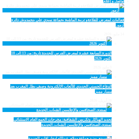
تواصل و إعلام
فعاليات لمعرض للفلاحةو تربية الماشية بجماعة سيدي علي بنحمدوش دائرة
أزمور
14 مايو، 2026
الدورة السابعة عشرة لمعرض الفرس للجديدة تاريخ: من 13 إلى 18
أكتوبر 2026
9 مايو، 2026
الدفاع الحسني الجديدي للألعاب الإلكترونية وصيف بطل المغرب بعد
مسار مميز
28 أبريل، 2026
تجديد الهياكل وتكريس الشفافية: مخرجات الجمع العام الاستثنائي
لمنتدى الصحافيين والإعلاميين الشباب. الجديدة
5 أبريل، 2026