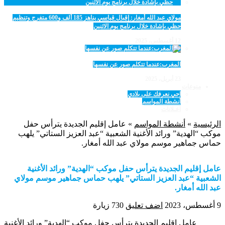
مولاي عبد الله أمغار: إقبال قياسي يناهز 185 ألف و600 متفرج وتنظيم
حظي بإشادة خلال برنامج يوم الاثنين
12 أغسطس، 2025
المغرب:عندما تتكلم صور عن نفسها
23 أبريل، 2025
منوعات
اجي نعرفك على بلادي
أنشطة المواسم
اعـلانات
الرئيسية
»
أنشطة المواسم
»
عامل إقليم الجديدة يترأس حفل
موكب “الهدية” ورائد الأغنية الشعبية “عبد العزيز الستاتي” يلهب
حماس جماهير موسم مولاي عبد الله أمغار.
عامل إقليم الجديدة يترأس حفل موكب “الهدية” ورائد الأغنية
الشعبية “عبد العزيز الستاتي” يلهب حماس جماهير موسم مولاي
عبد الله أمغار.
9 أغسطس، 2023
اضف تعليق
730 زيارة
عامل إقليم الجديدة يترأس حفل موكب “الهدية” ورائد الأغنية