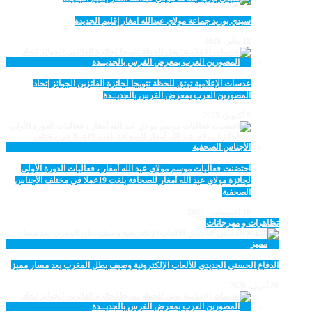
سيدي بوزيد جماعة مولاي عبدالله امغار إقليم الجديدة
18 يناير، 2026
عدسات الإعلامية توتق للحظة تتويجا لجائزة الفائزين الجوائز إتحاد
المصورين العرب بمعرض الفرس بالجديــدة
5 أكتوبر، 2025
احتضنت فعاليات موسم مولاي عبد الله أمغار ، فعاليات الدورة الأولى
لجائزة مولاي عبد الله أمغار للصحافة بلغت 19عملا في مختلف الأجناس
الصحفية
18 أغسطس، 2025
تظاهرات و مهرجانات
الدفاع الحسني الجديدي للألعاب الإلكترونية وصيف بطل المغرب بعد مسار مميز
28 أبريل، 2026