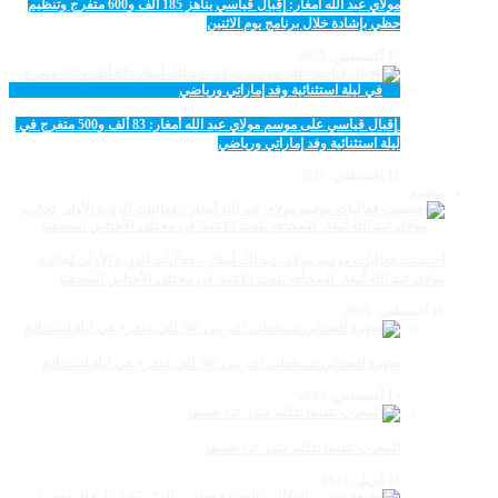
مولاي عبد الله أمغار: إقبال قياسي يناهز 185 ألف و600 متفرج وتنظيم
حظي بإشادة خلال برنامج يوم الاثنين
12 أغسطس، 2025
‏‪ إقبال قياسي على موسم مولاي عبد الله أمغار: 83 ألف و500 متفرج في
ليلة استثنائية وفد إماراتي ورياضي
11 أغسطس، 2025
مجتمع
احتضنت فعاليات موسم مولاي عبد الله أمغار ، فعاليات الدورة الأولى لجائزة
مولاي عبد الله أمغار للصحافة بلغت 19عملا في مختلف الأجناس الصحفية
18 أغسطس، 2025
سهرة الستاتي تستقطب أكثر من 300 ألف متفرج في ليلة استثنائية
15 أغسطس، 2025
المغرب:عندما تتكلم صور عن نفسها
23 أبريل، 2025