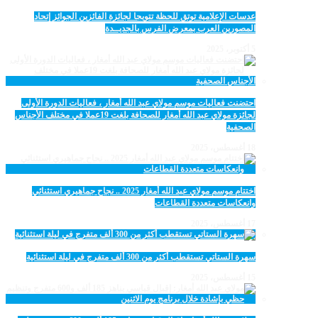
عدسات الإعلامية توتق للحظة تتويجا لجائزة الفائزين الجوائز إتحاد
المصورين العرب بمعرض الفرس بالجديــدة
5 أكتوبر، 2025
احتضنت فعاليات موسم مولاي عبد الله أمغار ، فعاليات الدورة الأولى
لجائزة مولاي عبد الله أمغار للصحافة بلغت 19عملا في مختلف الأجناس
الصحفية
18 أغسطس، 2025
اختتام موسم مولاي عبد الله أمغار 2025 .. نجاح جماهيري استثنائي
وانعكاسات متعددة القطاعات
17 أغسطس، 2025
سهرة الستاتي تستقطب أكثر من 300 ألف متفرج في ليلة استثنائية
15 أغسطس، 2025