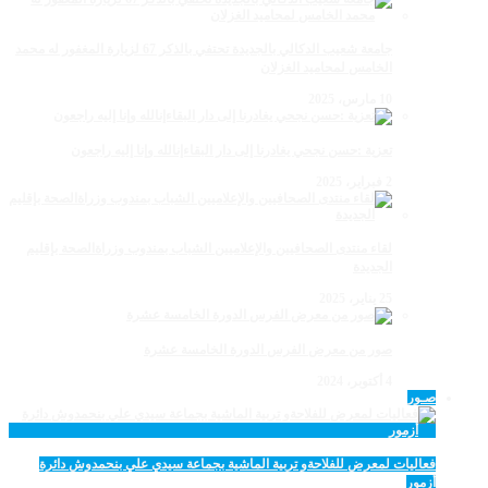
جامعة شعيب الدكالي بالجديدة تحتفي بالذكر 67 لزيارة المغفور له محمد
الخامس لمحاميد الغزلان
10 مارس، 2025
تعزية :حسن نجحي يغادرنا إلى دار البقاءإنالله وإنا إليه راجعون
2 فبراير، 2025
لقاء منتدى الصحافيين والإعلاميين الشباب بمندوب وزراةالصحة بإقليم
الجديدة
25 يناير، 2025
صور من معرض الفرس الدورة الخامسة عشرة
4 أكتوبر، 2024
صـور
فعاليات لمعرض للفلاحةو تربية الماشية بجماعة سيدي علي بنحمدوش دائرة
أزمور