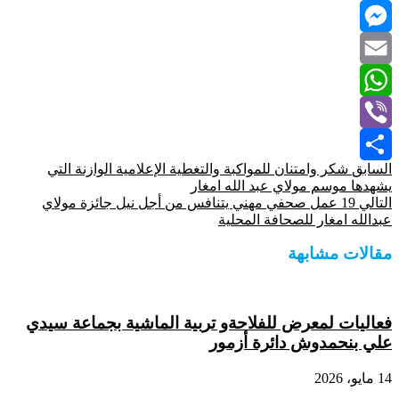
Twitter
Messenger
Email
WhatsApp
Viber
السابق
شكر وامتنان للمواكبة والتغطية الإعلامية الوازنة التي
Share
يشهدها موسم مولاي عبد الله امغار
التالي
19 عمل صحفي مهني يتنافس من أجل نيل جائزة مولاي
عبدالله امغار للصحافة المحلية
مقالات مشابهة
فعاليات لمعرض للفلاحةو تربية الماشية بجماعة سيدي
علي بنحمدوش دائرة أزمور
14 مايو، 2026