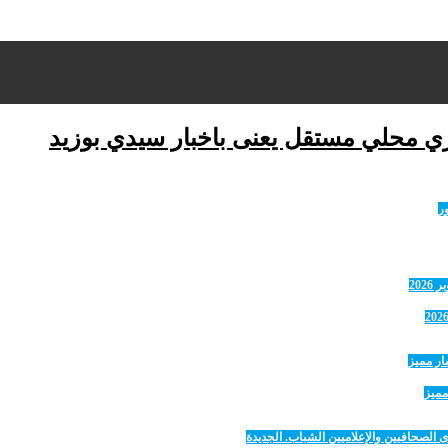
ري محلي مستقل يعنى باخبار سيدي بوزيد
مميز