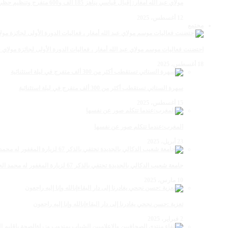
مولاي عبد الله أمغار: إقبال قياسي يناهز 185 ألف و600 متفرج وتنظيم حظي بإشادة خلال برنامج يوم الاثنين
12 أغسطس، 2025
مجتمع
احتضنت فعاليات موسم مولاي عبد الله أمغار ، فعاليات الدورة الأولى لجائزة مولاي عبد الله أمغار للصحافة ب
18 أغسطس، 2025
سهرة الستاتي تستقطب أكثر من 300 ألف متفرج في ليلة استثنائية
15 أغسطس، 2025
المغرب:عندما تتكلم صور عن نفسها
23 أبريل، 2025
جامعة شعيب الدكالي بالجديدة تحتفي بالذكر 67 لزيارة المغفور له محمد الخامس لمحاميد الغزلان
10 مارس، 2025
تعزية :حسن نجحي يغادرنا إلى دار البقاءإنالله وإنا إليه راجعون
2 فبراير، 2025