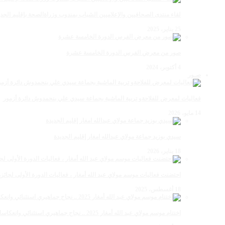
لقاء منتدى الصحافيين والإعلاميين الشباب بمندوب وزراةالصحة بإقليم الجدي
25 يناير، 2025
صور من معرض الفرس الدورة الخامسة عشرة
4 أكتوبر، 2024
صـور
فعاليات لمعرض للفلاحةو تربية الماشية بجماعة سيدي علي بنحمدوش دائرة أزمور
14 مايو، 2026
سيدي بوزيد جماعة مولاي عبدالله امغار إقليم الجديدة
18 يناير، 2026
احتضنت فعاليات موسم مولاي عبد الله أمغار ، فعاليات الدورة الأولى لجائزة مولاي عبد الله أمغار
18 أغسطس، 2025
اختتام موسم مولاي عبد الله أمغار 2025 .. نجاح جماهيري استثنائي وانعكاسات متعددة القطاعات