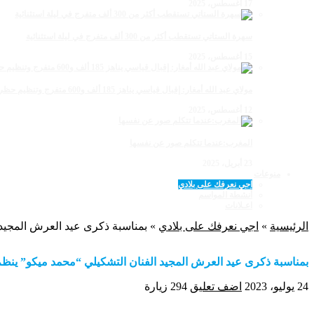
17 أغسطس، 2025
سهرة الستاتي تستقطب أكثر من 300 ألف متفرج في ليلة استثنائية
15 أغسطس، 2025
مولاي عبد الله أمغار: إقبال قياسي يناهز 185 ألف و600 متفرج وتنظيم حظي بإشادة خلال برنامج يوم الاثنين
12 أغسطس، 2025
المغرب:عندما تتكلم صور عن نفسها
23 أبريل، 2025
منوعات
اجي نعرفك على بلادي
أنشطة المواسم
اعـلانات
الرئيسية
»
اجي نعرفك على بلادي
»
بمناسبة ذكرى عيد العرش المجيد 
بمناسبة ذكرى عيد العرش المجيد الفنان التشكيلي “محمد ميكو” ينظم 
24 يوليو، 2023
اضف تعليق
294 زيارة