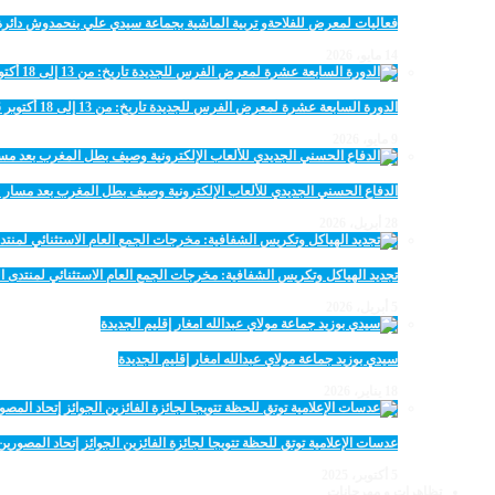
فعاليات لمعرض للفلاحةو تربية الماشية بجماعة سيدي علي بنحمدوش دائرة
14 مايو، 2026
الدورة السابعة عشرة لمعرض الفرس للجديدة تاريخ: من 13 إلى 18 أكتوبر 2026
9 مايو، 2026
الدفاع الحسني الجديدي للألعاب الإلكترونية وصيف بطل المغرب بعد مسار 
28 أبريل، 2026
تجديد الهياكل وتكريس الشفافية: مخرجات الجمع العام الاستثنائي لمنتدى ال
5 أبريل، 2026
سيدي بوزيد جماعة مولاي عبدالله امغار إقليم الجديدة
18 يناير، 2026
عدسات الإعلامية توتق للحظة تتويجا لجائزة الفائزين الجوائز إتحاد المصو
5 أكتوبر، 2025
تظاهرات و مهرجانات