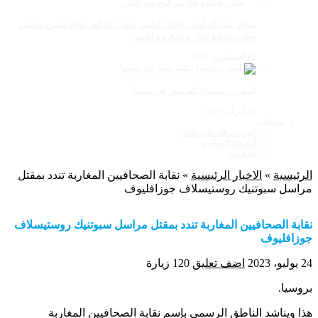
مولاي عبد الله أمغار: إقبال قياسي يناهز 185 ألف و600 متفرج وتنظيم
حظي بإشادة خلال برنامج يوم الاثنين
12 أغسطس، 2025
المغرب:عندما تتكلم صور عن نفسها
23 أبريل، 2025
منوعات
اجي نعرفك على بلادي
أنشطة المواسم
اعـلانات
الرئيسية
»
الاخبار الرئيسية
»
نقابة الصحافيين المغاربة تندد بمقتل
مراسل سبوتنيك روستيسلاف جوزافليوف
نقابة الصحافيين المغاربة تندد بمقتل مراسل سبوتنيك روستيسلاف
جوزافليوف
24 يوليو، 2023
اضف تعليق
120 زيارة
بروسيا.
هذا ويناشد الناطق الرسمي بإسم نقابة الصحافيين المغاربة