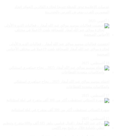
عدسات الإعلامية توتق للحظة تتويجا لجائزة الفائزين الجوائز إتحاد
المصورين العرب بمعرض الفرس بالجديــدة
5 أكتوبر، 2025
احتضنت فعاليات موسم مولاي عبد الله أمغار ، فعاليات الدورة الأولى
لجائزة مولاي عبد الله أمغار للصحافة بلغت 19عملا في مختلف الأجناس
الصحفية
18 أغسطس، 2025
اختتام موسم مولاي عبد الله أمغار 2025 .. نجاح جماهيري استثنائي
وانعكاسات متعددة القطاعات
17 أغسطس، 2025
سهرة الستاتي تستقطب أكثر من 300 ألف متفرج في ليلة استثنائية
15 أغسطس، 2025