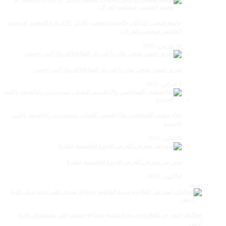
جامعة شعيب الدكالي بالجديدة تحتفي بالذكر 67 لزيارة المغفور له محمد
الخامس لمحاميد الغزلان
10 مارس، 2025
تعزية :حسن نجحي يغادرنا إلى دار البقاءإنالله وإنا إليه راجعون
2 فبراير، 2025
لقاء منتدى الصحافيين والإعلاميين الشباب بمندوب وزراةالصحة بإقليم
الجديدة
25 يناير، 2025
صور من معرض الفرس الدورة الخامسة عشرة
4 أكتوبر، 2024
صـور
فعاليات لمعرض للفلاحةو تربية الماشية بجماعة سيدي علي بنحمدوش دائرة
أزمور