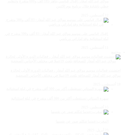
مولاي عبد الله أمغار: إقبال قياسي يناهز 185 ألف و600 متفرج وتنظيم
حظي بإشادة خلال برنامج يوم الاثنين
12 أغسطس، 2025
‏‪ إقبال قياسي على موسم مولاي عبد الله أمغار: 83 ألف و500 متفرج في
ليلة استثنائية وفد إماراتي ورياضي
11 أغسطس، 2025
مجتمع
احتضنت فعاليات موسم مولاي عبد الله أمغار ، فعاليات الدورة الأولى لجائزة
مولاي عبد الله أمغار للصحافة بلغت 19عملا في مختلف الأجناس الصحفية
18 أغسطس، 2025
سهرة الستاتي تستقطب أكثر من 300 ألف متفرج في ليلة استثنائية
15 أغسطس، 2025
المغرب:عندما تتكلم صور عن نفسها
23 أبريل، 2025