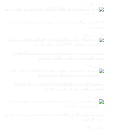
9 مايو، 2026
الدفاع الحسني الجديدي للألعاب الإلكترونية وصيف بطل المغرب بعد
مسار مميز
28 أبريل، 2026
تجديد الهياكل وتكريس الشفافية: مخرجات الجمع العام الاستثنائي
لمنتدى الصحافيين والإعلاميين الشباب. الجديدة
5 أبريل، 2026
عدسات الإعلامية توتق للحظة تتويجا لجائزة الفائزين الجوائز إتحاد
المصورين العرب بمعرض الفرس بالجديــدة
5 أكتوبر، 2025
صورة من معرض الفرس بالجديدة الدورة سادسة عشرة معرض الفرس
بعي ن الإعلامية
4 أكتوبر، 2025