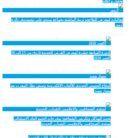
تواصل و إعلام
فعاليات لمعرض للفلاحةو تربية الماشية بجماعة سيدي علي بنحمدوش دائرة
أزمور
14 مايو، 2026
الدورة السابعة عشرة لمعرض الفرس للجديدة تاريخ: من 13 إلى 18
أكتوبر 2026
9 مايو، 2026
الدفاع الحسني الجديدي للألعاب الإلكترونية وصيف بطل المغرب بعد
مسار مميز
28 أبريل، 2026
تجديد الهياكل وتكريس الشفافية: مخرجات الجمع العام الاستثنائي
لمنتدى الصحافيين والإعلاميين الشباب. الجديدة
5 أبريل، 2026