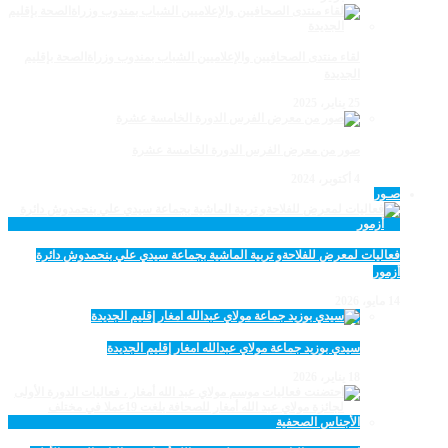
لقاء منتدى الصحافيين والإعلاميين الشباب بمندوب وزراةالصحة بإقليم
الجديدة
25 يناير، 2025
صور من معرض الفرس الدورة الخامسة عشرة
4 أكتوبر، 2024
صـور
فعاليات لمعرض للفلاحةو تربية الماشية بجماعة سيدي علي بنحمدوش دائرة
أزمور
14 مايو، 2026
سيدي بوزيد جماعة مولاي عبدالله امغار إقليم الجديدة
18 يناير، 2026