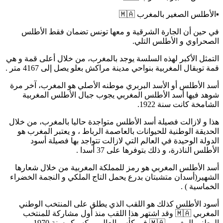
▪️الأطلس الصغير بالمغرب 🇲🇦
في حين أن الجارة الشرقية و معها تونس تضمان فقط الأطلس
الصحراوي و الأطلس التلي.
التمثل الأكبر لهذه السلسة يوجد بالمغرب، من خلال أعلى قمة و هي
قمة توبقال المغربية بنواحي مدينة مراكش بعلو يصل إلى 4167 متر .
أسد الأطلس أو الأسد البربري موطنه الأصلي هو المغرب، آخر مرة
شوهد فيها أسد الأطلس المغربي يجوب جبال الأطلس المغربية
الشامخة كانت سنة 1922.
هذا و لازالت فصيلة أسد الأطلس متواجدة حاليا بالمغرب، من خلال
الحديقة الوطنية للحيوانات بالعاصمة الرباط ، و يعتبر المغرب هو
الدولة الوحيدة في العالم التي لازالت تتواجد بها فصيلة أسود
الأطلس الناذرة، و ذلك بتوفرها على 37 أسدا .
أسد الأطلس المغربي هو رمز للمملكة المغربية من خلال شعارها
الشهير(أسدان متشبتان بدرع يحمل التاج الملكي و النجمة الخضراء
الخماسية ) .
أسود الأطلس كذلك هو اللقب الذي يطلق على المنتخب الوطني
المغربي 🇲🇦 وقد اشتهر هذا اللقب منذ أول مشاركة للمنتخب
الوطني المغربي 🇲🇦 في كأس العالم بمكسيكو سنة 1970 .