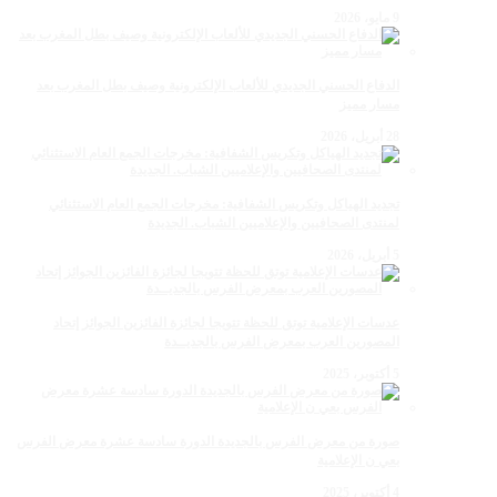
9 مايو، 2026
الدفاع الحسني الجديدي للألعاب الإلكترونية وصيف بطل المغرب بعد
مسار مميز
28 أبريل، 2026
تجديد الهياكل وتكريس الشفافية: مخرجات الجمع العام الاستثنائي
لمنتدى الصحافيين والإعلاميين الشباب. الجديدة
5 أبريل، 2026
عدسات الإعلامية توتق للحظة تتويجا لجائزة الفائزين الجوائز إتحاد
المصورين العرب بمعرض الفرس بالجديــدة
5 أكتوبر، 2025
صورة من معرض الفرس بالجديدة الدورة سادسة عشرة معرض الفرس
بعي ن الإعلامية
4 أكتوبر، 2025