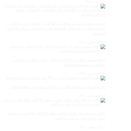
5 أكتوبر، 2025
احتضنت فعاليات موسم مولاي عبد الله أمغار ، فعاليات الدورة الأولى
لجائزة مولاي عبد الله أمغار للصحافة بلغت 19عملا في مختلف الأجناس
الصحفية
18 أغسطس، 2025
اختتام موسم مولاي عبد الله أمغار 2025 .. نجاح جماهيري استثنائي
وانعكاسات متعددة القطاعات
17 أغسطس، 2025
سهرة الستاتي تستقطب أكثر من 300 ألف متفرج في ليلة استثنائية
15 أغسطس، 2025
مولاي عبد الله أمغار: إقبال قياسي يناهز 185 ألف و600 متفرج وتنظيم
حظي بإشادة خلال برنامج يوم الاثنين
12 أغسطس، 2025