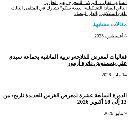
السابق
الفال… البركة” للمخرج زهير الحارثي
Share
التالي
الفنانة التشكيلية “بديعة سكو” تشارك في المتلقى الثالث
للفن التشكيلي بالدار البيضاء
مقالات مشابهة
8 أغسطس، 2026
فعاليات لمعرض للفلاحةو تربية الماشية بجماعة سيدي
علي بنحمدوش دائرة أزمور
14 مايو، 2026
الدورة السابعة عشرة لمعرض الفرس للجديدة تاريخ: من
13 إلى 18 أكتوبر 2026
9 مايو، 2026