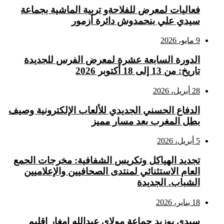
فعاليات لمعرض للفلاحةو تربية الماشية بجماعة
سيدي علي بنحمدوش دائرة أزمور
9 مايو، 2026
الدورة السابعة عشرة لمعرض الفرس للجديدة
تاريخ: من 13 إلى 18 أكتوبر 2026
28 أبريل، 2026
الدفاع الحسني الجديدي للألعاب الإلكترونية وصيف
بطل المغرب بعد مسار مميز
5 أبريل، 2026
تجديد الهياكل وتكريس الشفافية: مخرجات الجمع
العام الاستثنائي لمنتدى الصحافيين والإعلاميين
الشباب. الجديدة
18 يناير، 2026
سيدي بوزيد جماعة مولاي عبدالله امغار إقليم