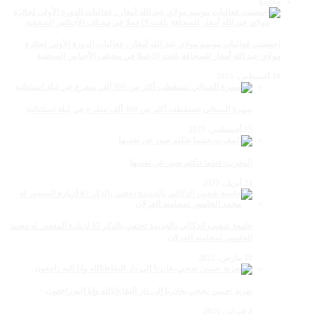
مجتمع
احتضنت فعاليات موسم مولاي عبد الله أمغار ، فعاليات الدورة الأولى لجائزة
مولاي عبد الله أمغار للصحافة بلغت 19عملا في مختلف الأجناس الصحفية
18 أغسطس، 2025
سهرة الستاتي تستقطب أكثر من 300 ألف متفرج في ليلة استثنائية
15 أغسطس، 2025
المغرب:عندما تتكلم صور عن نفسها
23 أبريل، 2025
جامعة شعيب الدكالي بالجديدة تحتفي بالذكر 67 لزيارة المغفور له محمد
الخامس لمحاميد الغزلان
10 مارس، 2025
تعزية :حسن نجحي يغادرنا إلى دار البقاءإنالله وإنا إليه راجعون
2 فبراير، 2025