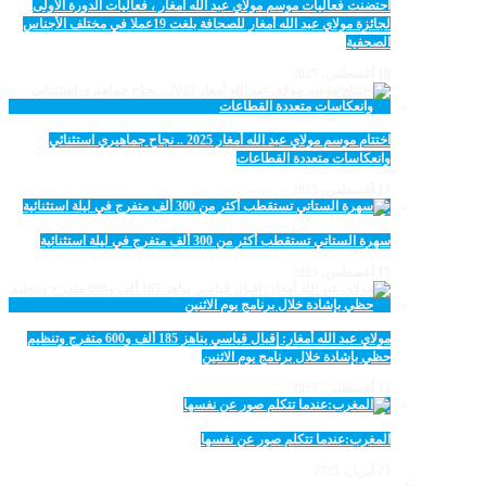
احتضنت فعاليات موسم مولاي عبد الله أمغار ، فعاليات الدورة الأولى
لجائزة مولاي عبد الله أمغار للصحافة بلغت 19عملا في مختلف الأجناس
الصحفية
18 أغسطس، 2025
اختتام موسم مولاي عبد الله أمغار 2025 .. نجاح جماهيري استثنائي
وانعكاسات متعددة القطاعات
17 أغسطس، 2025
سهرة الستاتي تستقطب أكثر من 300 ألف متفرج في ليلة استثنائية
15 أغسطس، 2025
مولاي عبد الله أمغار: إقبال قياسي يناهز 185 ألف و600 متفرج وتنظيم
حظي بإشادة خلال برنامج يوم الاثنين
12 أغسطس، 2025
المغرب:عندما تتكلم صور عن نفسها
23 أبريل، 2025