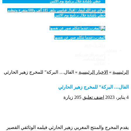
مولاي عبد الله أمغار: إقبال قياسي يناهز 185 ألف و600 متفرج وتنظيم
حظي بإشادة خلال برنامج يوم الاثنين
12 أغسطس، 2025
المغرب:عندما تتكلم صور عن نفسها
23 أبريل، 2025
منوعات
اجي نعرفك على بلادي
أنشطة المواسم
اعـلانات
الرئيسية
»
الاخبار الرئيسية
»
الفال… البركة” للمخرج زهير الحارثي
الفال… البركة” للمخرج زهير الحارثي
4 يناير، 2023
اضف تعليق
205 زيارة
يقدم المخرج والمنتج المغربي زهير الحارثي فيلمه الوثائقي القصير