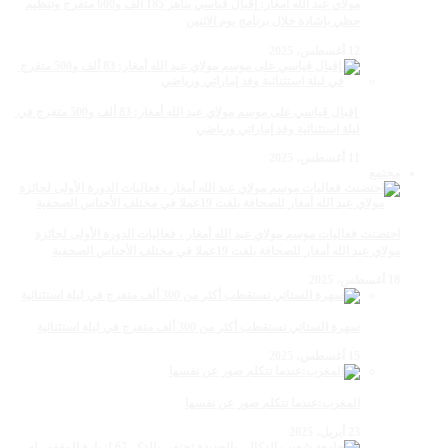
مولاي عبد الله أمغار: إقبال قياسي يناهز 185 ألف و600 متفرج وتنظيم
حظي بإشادة خلال برنامج يوم الاثنين
12 أغسطس، 2025
‏‪ إقبال قياسي على موسم مولاي عبد الله أمغار: 83 ألف و500 متفرج في
ليلة استثنائية وفد إماراتي ورياضي
11 أغسطس، 2025
مجتمع
احتضنت فعاليات موسم مولاي عبد الله أمغار ، فعاليات الدورة الأولى لجائزة
مولاي عبد الله أمغار للصحافة بلغت 19عملا في مختلف الأجناس الصحفية
18 أغسطس، 2025
سهرة الستاتي تستقطب أكثر من 300 ألف متفرج في ليلة استثنائية
15 أغسطس، 2025
المغرب:عندما تتكلم صور عن نفسها
23 أبريل، 2025