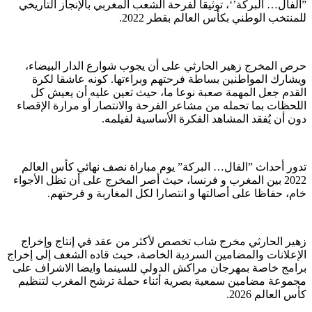
”الفال… البركة’‘، توثيقا لفرحة الشعب المغربي بالإنجاز التاريخي
للمنتخب الوطني بكأس العالم بقطر 2022.
حرص المخرج زهير الحارثي على أن يجوب شوارع الدار البيضاء،
ويشارك المواطنين بساطة فرحتهم وبراءتها. كونه عاشقا لكرة
القدم جعل المهمة صعبة نوعا ما، حيث تعين عليه أن يعيش كل
اللحظات بما تحمله من مشاعر الفرحة والانتصار أو مرارة الإقصاء
دون أن يُفقد المشاهد الفكرة الأساسية لفيلمه.
تدور أحداث ”الفال… البركة” يوم مباراة نصف نهائي كأس العالم
2022 بين المغرب و فرنسا، حيث أصر المخرج على أن تظل الأجواء
خام، حفاظا على أصالتها و انتصارا لكل المغاربة و فرحتهم.
زهير الحارثي مخرج شاب تخصص لأكثر من عقد في إنتاج وإخراج
الإعلانات والمضامين السردية الخاصة، حيث قاده الشغف إلى إخراج
برامج خاصة بمهرجان مراكش الدولي للسينما وايضا الاشراف على
مجموعة مضامين سمعية بصرية أثناء حملة ترشح المغرب لتنظيم
كأس العالم 2026.