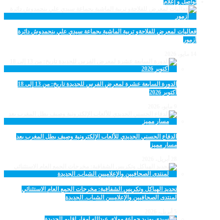
تواصل و إعلام
فعاليات لمعرض للفلاحةو تربية الماشية بجماعة سيدي علي بنحمدوش دائرة
أزمور
14 مايو، 2026
الدورة السابعة عشرة لمعرض الفرس للجديدة تاريخ: من 13 إلى 18
أكتوبر 2026
9 مايو، 2026
الدفاع الحسني الجديدي للألعاب الإلكترونية وصيف بطل المغرب بعد
مسار مميز
28 أبريل، 2026
تجديد الهياكل وتكريس الشفافية: مخرجات الجمع العام الاستثنائي
لمنتدى الصحافيين والإعلاميين الشباب. الجديدة
5 أبريل، 2026