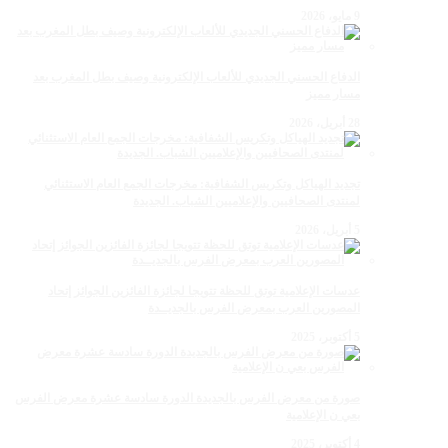
9 مايو، 2026
الدفاع الحسني الجديدي للألعاب الإلكترونية وصيف بطل المغرب بعد
مسار مميز
28 أبريل، 2026
تجديد الهياكل وتكريس الشفافية: مخرجات الجمع العام الاستثنائي
لمنتدى الصحافيين والإعلاميين الشباب. الجديدة
5 أبريل، 2026
عدسات الإعلامية توتق للحظة تتويجا لجائزة الفائزين الجوائز إتحاد
المصورين العرب بمعرض الفرس بالجديــدة
5 أكتوبر، 2025
صورة من معرض الفرس بالجديدة الدورة سادسة عشرة معرض الفرس
بعي ن الإعلامية
4 أكتوبر، 2025