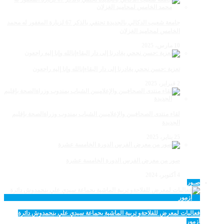
جامعة شعيب الدكالي بالجديدة تحتفي بالذكر 67 لزيارة المغفور له محمد
الخامس لمحاميد الغزلان
10 مارس، 2025
تعزية :حسن نجحي يغادرنا إلى دار البقاءإنالله وإنا إليه راجعون
2 فبراير، 2025
لقاء منتدى الصحافيين والإعلاميين الشباب بمندوب وزراةالصحة بإقليم
الجديدة
25 يناير، 2025
صور من معرض الفرس الدورة الخامسة عشرة
4 أكتوبر، 2024
صـور
فعاليات لمعرض للفلاحةو تربية الماشية بجماعة سيدي علي بنحمدوش دائرة
أزمور