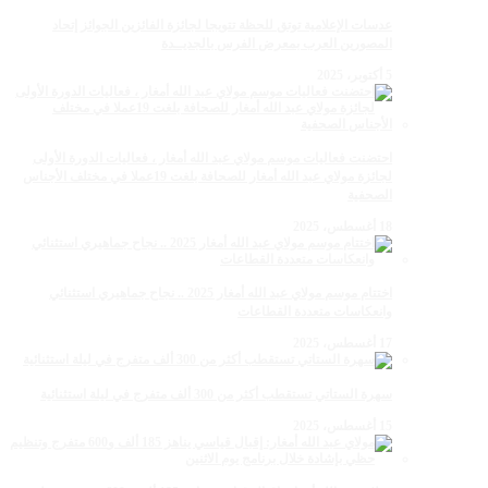
عدسات الإعلامية توتق للحظة تتويجا لجائزة الفائزين الجوائز إتحاد
المصورين العرب بمعرض الفرس بالجديــدة
5 أكتوبر، 2025
احتضنت فعاليات موسم مولاي عبد الله أمغار ، فعاليات الدورة الأولى
لجائزة مولاي عبد الله أمغار للصحافة بلغت 19عملا في مختلف الأجناس
الصحفية
18 أغسطس، 2025
اختتام موسم مولاي عبد الله أمغار 2025 .. نجاح جماهيري استثنائي
وانعكاسات متعددة القطاعات
17 أغسطس، 2025
سهرة الستاتي تستقطب أكثر من 300 ألف متفرج في ليلة استثنائية
15 أغسطس، 2025