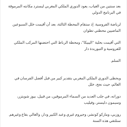
بعد سنتين من الغياب، يعود الدوري الملكي المغربي ليسترد مكانته المرموقة
في البرنامج الدولي
لرياضة الفروسية. إذ ستقام المحطة الثالثة، بعد أن أقيمت خلل السبوعين
الماضيين محطتي تطوان
التي أقيمت بحلبة “اليبيكا”، ومحطة الرباط التي احتضنها المركب الملكي
للفروسية و التبوريدة دار
السلم.
ويحظى الدوري الملكي المغربي بتقدير كبير من قبل أفضل الفرسان في
العالم، حيث نجح، خلل
دوراته، في جلب العديد من السماء المرموقين، من قبيل، بيوز شويتزر،
وسيمون دليستر، وفيليب
روزيي، وماركو كوتشر، وجيروم غيري وعبد الكبير ودار، والغالي بقاع وغيرهم.
سنلتقي هذه السنة