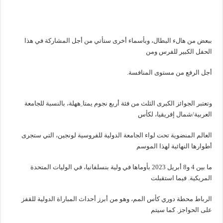
ببعض من هالء البطال، وبأسماء أخرى ستأتي من أجل المشاركة في هذا
الحفل الكبير للفرس ومن
أجل الرفع من مستوى المنافسة.
وتعتبر الجوائز الكبرى الثلث من فئة أربع نجوم يمتا ِههلة، بالنسبة للجامعة
العربية/شمال إفريقيا، لكأس
العالم المنضوية تحت لواء الجامعة الدولية للفروسية لونجين، التي ستجرى
أطوارها النهائية لهذا الموسم
ما بين 4 و8 أبريل 2023 بأوماها في ولية بنسلفانيا، في الوليات المتحدة
المريكية. فيما استقبلت
الرباط محطة دوري كأس المم، وهو من أبرز أحداث المباراة الدولية للقفز
على الحواجز. كما سيتم