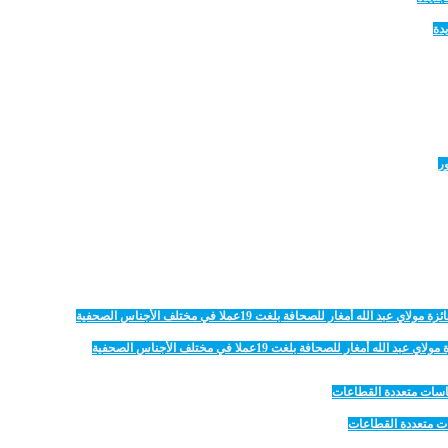
دة
 للصحافة بلغت 19عملا في مختلف الأجناس الصحفية