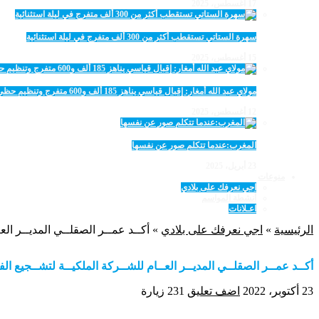
17 أغسطس، 2025
سهرة الستاتي تستقطب أكثر من 300 ألف متفرج في ليلة استثنائية
15 أغسطس، 2025
مولاي عبد الله أمغار: إقبال قياسي يناهز 185 ألف و600 متفرج وتنظيم حظي بإشادة خلال برنامج يوم الاثنين
12 أغسطس، 2025
المغرب:عندما تتكلم صور عن نفسها
23 أبريل، 2025
منوعات
اجي نعرفك على بلادي
أنشطة المواسم
اعـلانات
الرئيسية
»
اجي نعرفك على بلادي
»
أكــد عمــر الصقلــي المديــر ال
أكــد عمــر الصقلــي المديــر العــام للشــركة الملكيــة لتشــجيع 
23 أكتوبر، 2022
اضف تعليق
231 زيارة