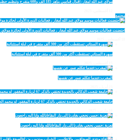
مولاي عبد الله أمغار: إقبال قياسي يناهز 185 ألف و600 متفرج وتنظيم حظي بإشادة خلال برنامج يوم الاثنين
12 أغسطس، 2025
مجتمع
احتضنت فعاليات موسم مولاي عبد الله أمغار ، فعاليات الدورة الأولى لجائزة مولاي عبد الله أمغار للصحافة ب
18 أغسطس، 2025
سهرة الستاتي تستقطب أكثر من 300 ألف متفرج في ليلة استثنائية
15 أغسطس، 2025
المغرب:عندما تتكلم صور عن نفسها
23 أبريل، 2025
جامعة شعيب الدكالي بالجديدة تحتفي بالذكر 67 لزيارة المغفور له محمد الخامس لمحاميد الغزلان
10 مارس، 2025
تعزية :حسن نجحي يغادرنا إلى دار البقاءإنالله وإنا إليه راجعون
2 فبراير، 2025