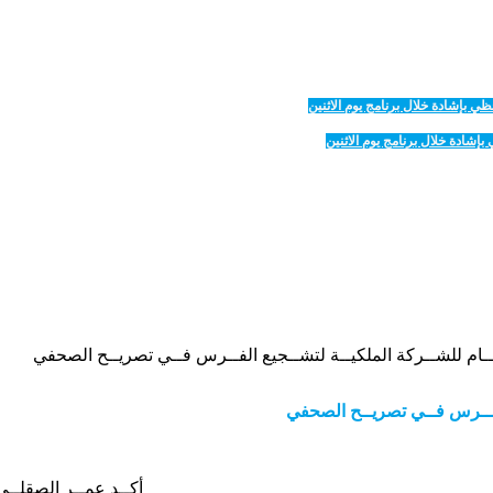
عــام للشــركة الملكيــة لتشــجيع الفــرس فــي تصريــح الصحفي
الفــرس فــي تصريــح الصحفي
أكــد عمــر الصقلــي