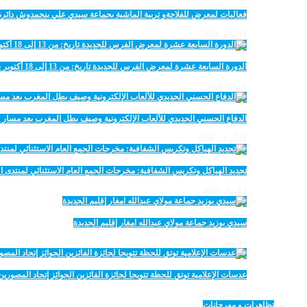
فعاليات لمعرض للفلاحةو تربية الماشية بجماعة سيدي علي بنحمدوش دائرة
14 مايو، 2026
الدورة السابعة عشرة لمعرض الفرس للجديدة تاريخ: من 13 إلى 18 أكتوبر 2026
9 مايو، 2026
الدفاع الحسني الجديدي للألعاب الإلكترونية وصيف بطل المغرب بعد مسار 
28 أبريل، 2026
تجديد الهياكل وتكريس الشفافية: مخرجات الجمع العام الاستثنائي لمنتدى ال
5 أبريل، 2026
سيدي بوزيد جماعة مولاي عبدالله امغار إقليم الجديدة
18 يناير، 2026
عدسات الإعلامية توتق للحظة تتويجا لجائزة الفائزين الجوائز إتحاد المصو
5 أكتوبر، 2025
تظاهرات و مهرجانات