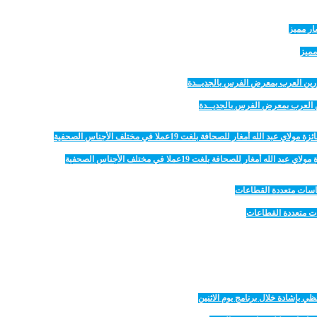
مميز
رين العرب بمعرض الفرس بالجديــدة
 للصحافة بلغت 19عملا في مختلف الأجناس الصحفية