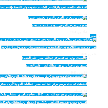
لقاء منتدى الصحافيين والإعلاميين الشباب بمندوب وزراةالصحة بإقليم الجدي
25 يناير، 2025
صور من معرض الفرس الدورة الخامسة عشرة
4 أكتوبر، 2024
صـور
فعاليات لمعرض للفلاحةو تربية الماشية بجماعة سيدي علي بنحمدوش دائرة أزمور
14 مايو، 2026
سيدي بوزيد جماعة مولاي عبدالله امغار إقليم الجديدة
18 يناير، 2026
احتضنت فعاليات موسم مولاي عبد الله أمغار ، فعاليات الدورة الأولى لجائزة مولاي عبد الله أمغار
18 أغسطس، 2025
اختتام موسم مولاي عبد الله أمغار 2025 .. نجاح جماهيري استثنائي وانعكاسات متعددة القطاعات