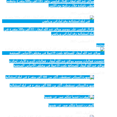
مولاي عبد الله أمغار: إقبال قياسي يناهز 185 ألف و600 متفرج وتنظيم
حظي بإشادة خلال برنامج يوم الاثنين
12 أغسطس، 2025
‏‪ إقبال قياسي على موسم مولاي عبد الله أمغار: 83 ألف و500 متفرج في
ليلة استثنائية وفد إماراتي ورياضي
11 أغسطس، 2025
مجتمع
احتضنت فعاليات موسم مولاي عبد الله أمغار ، فعاليات الدورة الأولى لجائزة
مولاي عبد الله أمغار للصحافة بلغت 19عملا في مختلف الأجناس الصحفية
18 أغسطس، 2025
سهرة الستاتي تستقطب أكثر من 300 ألف متفرج في ليلة استثنائية
15 أغسطس، 2025
المغرب:عندما تتكلم صور عن نفسها
23 أبريل، 2025