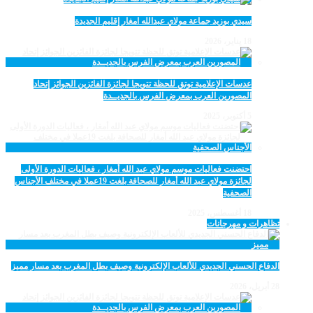
سيدي بوزيد جماعة مولاي عبدالله امغار إقليم الجديدة
18 يناير، 2026
عدسات الإعلامية توتق للحظة تتويجا لجائزة الفائزين الجوائز إتحاد
المصورين العرب بمعرض الفرس بالجديــدة
5 أكتوبر، 2025
احتضنت فعاليات موسم مولاي عبد الله أمغار ، فعاليات الدورة الأولى
لجائزة مولاي عبد الله أمغار للصحافة بلغت 19عملا في مختلف الأجناس
الصحفية
18 أغسطس، 2025
تظاهرات و مهرجانات
الدفاع الحسني الجديدي للألعاب الإلكترونية وصيف بطل المغرب بعد مسار مميز
28 أبريل، 2026