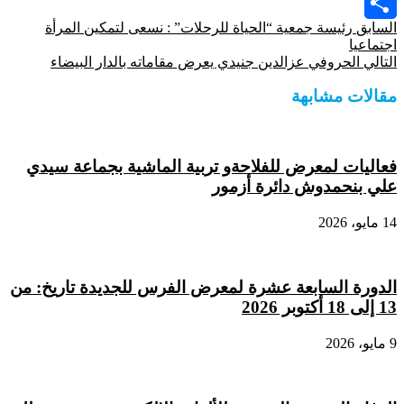
Viber
السابق
رئيسة جمعية “الحياة للرحلات” : نسعى لتمكين المرأة
Share
اجتماعيا
التالي
الحروفي عزالدين جنيدي يعرض مقاماته بالدار البيضاء
مقالات مشابهة
فعاليات لمعرض للفلاحةو تربية الماشية بجماعة سيدي
علي بنحمدوش دائرة أزمور
14 مايو، 2026
الدورة السابعة عشرة لمعرض الفرس للجديدة تاريخ: من
13 إلى 18 أكتوبر 2026
9 مايو، 2026