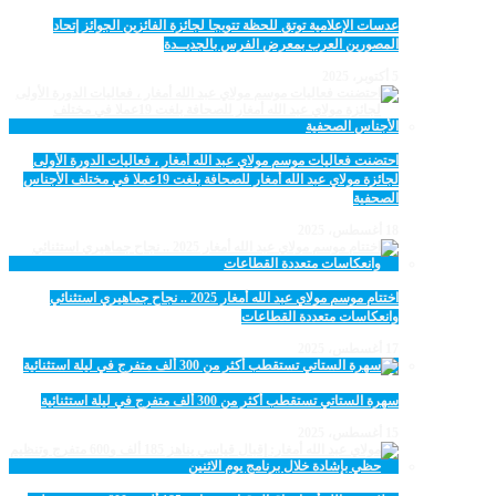
عدسات الإعلامية توتق للحظة تتويجا لجائزة الفائزين الجوائز إتحاد
المصورين العرب بمعرض الفرس بالجديــدة
5 أكتوبر، 2025
احتضنت فعاليات موسم مولاي عبد الله أمغار ، فعاليات الدورة الأولى
لجائزة مولاي عبد الله أمغار للصحافة بلغت 19عملا في مختلف الأجناس
الصحفية
18 أغسطس، 2025
اختتام موسم مولاي عبد الله أمغار 2025 .. نجاح جماهيري استثنائي
وانعكاسات متعددة القطاعات
17 أغسطس، 2025
سهرة الستاتي تستقطب أكثر من 300 ألف متفرج في ليلة استثنائية
15 أغسطس، 2025