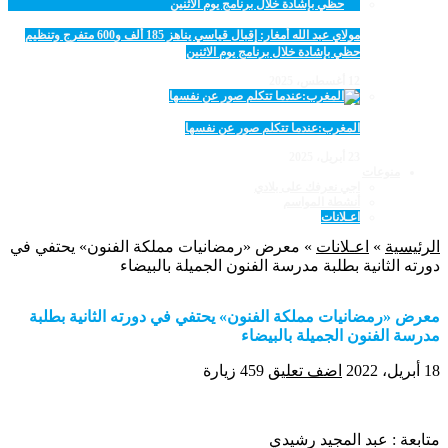
مولاي عبد الله أمغار: إقبال قياسي يناهز 185 ألف و600 متفرج وتنظيم
حظي بإشادة خلال برنامج يوم الاثنين
12 أغسطس، 2025
المغرب:عندما تتكلم صور عن نفسها
23 أبريل، 2025
منوعات
اجي نعرفك على بلادي
أنشطة المواسم
اعـلانات
الرئيسية
»
اعـلانات
»
معرض «رمضانيات مملكة الفنون» يحتفي في
دورته الثانية بطلبة مدرسة الفنون الجميلة بالبيضاء
معرض «رمضانيات مملكة الفنون» يحتفي في دورته الثانية بطلبة
مدرسة الفنون الجميلة بالبيضاء
18 أبريل، 2022
اضف تعليق
459 زيارة
متابعة : عبد المجيد رشيدي