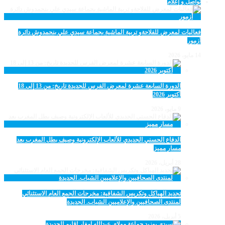
تواصل و إعلام
فعاليات لمعرض للفلاحةو تربية الماشية بجماعة سيدي علي بنحمدوش دائرة
أزمور
14 مايو، 2026
الدورة السابعة عشرة لمعرض الفرس للجديدة تاريخ: من 13 إلى 18
أكتوبر 2026
9 مايو، 2026
الدفاع الحسني الجديدي للألعاب الإلكترونية وصيف بطل المغرب بعد
مسار مميز
28 أبريل، 2026
تجديد الهياكل وتكريس الشفافية: مخرجات الجمع العام الاستثنائي
لمنتدى الصحافيين والإعلاميين الشباب. الجديدة
5 أبريل، 2026