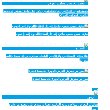
جامعة شعيب الدكالي بالجديدة تحتفي بالذكر 67 لزيارة المغفور له محمد
الخامس لمحاميد الغزلان
10 مارس، 2025
تعزية :حسن نجحي يغادرنا إلى دار البقاءإنالله وإنا إليه راجعون
2 فبراير، 2025
لقاء منتدى الصحافيين والإعلاميين الشباب بمندوب وزراةالصحة بإقليم
الجديدة
25 يناير، 2025
صور من معرض الفرس الدورة الخامسة عشرة
4 أكتوبر، 2024
صـور
فعاليات لمعرض للفلاحةو تربية الماشية بجماعة سيدي علي بنحمدوش دائرة
أزمور