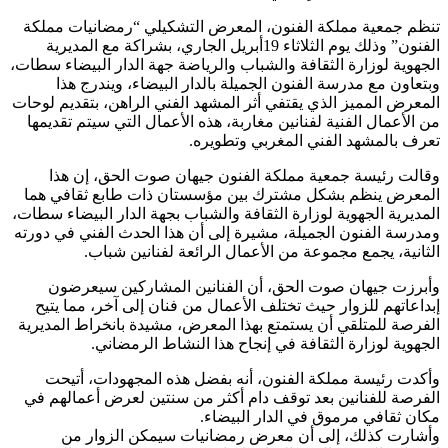
تنظم جمعية مملكة الفنون، المعرض التشكيلي “رمضانيات مملكة
الفنون” وذلك يوم الثلاثاء 19أبريل الجاري، بشراكة مع المديرية
الجهوية لوزارة الثقافة والشباب والرياضة جهة الدار البيضاء سطات،
وبتعاون مع مدرسة الفنون الجميلة بالدار البيضاء، ويندرج هذا
المعرض المميز الذي يقتفي أثر المشهد الفني الراهن، بتقديم لوحات
من الأعمال الفنية لفنانين مغاربة، هذه الأعمال التي سيتم تقديمها
تعرف بالمشهد الفني المغربي وتطويره.
وقالت رئيسة جمعية مملكة الفنون جيهان صوت الحق، إن هذا
المعرض ينظم بشكل مشترك بين مؤسستان ذات طابع ثقافي هما
المديرية الجهوية لوزارة الثقافة والشباب بجهة الدار البيضاء سطات،
ومدرسة الفنون الجميلة، مشيرة إلى أن هذا الحدث الفني في دورته
الثانية، يجمع مجموعة من الأعمال الرائعة لفنانين شباب.
وأبرزت جيهان صوت الحق، أن الفنانين المشاركين سيعرضون
إبداعاتهم للزوار حيث تختلف الأعمال من فنان إلى آخر، مما يتيح
الفرصة للمتلقي أن يستمتع بهذا المعرض، مشيدة بانخراط المديرية
الجهوية لوزارة الثقافة في إنجاح هذا النشاط الرمضاني.
وأكدت رئيسة مملكة الفنون، أنه بفضل هذه المجهودات، أتيحت
الفرصة للفنانين بعد توقف دام أكثر من سنتين لعرض أعمالهم في
مكان ثقافي مرموق في الدار البيضاء.
وأشارت كذلك، إلى أن معرض رمضانيات سيمكن الزوار من