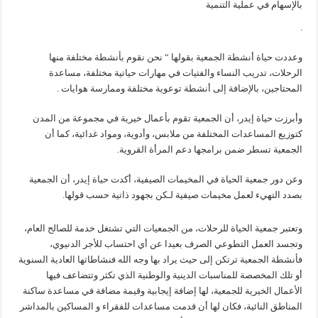
بالإسهام في عملية التنمية
.
وعددت حياة أنشطة الجمعية بقولها “ نحن نقوم بأنشطة مختلفة منها
الرحلات، تدريب النساء والفتيات في مهارات حياتية مختلفة، مساعدة
المحتاجين، بالإضافة إلى أنشطة توعوية مختلفة وممارسة هوايات .
وأبرزت حياة إيدر، أن الجمعية تقوم بأعمال خيرية في مجموعة من المدن
كتوزيع المساعدات المختلفة من ملابس، وأدوية، ومواد غدائية، كما أن
الجمعية تسطر ضمن برامجها دعم المرأة القروية.
وعن دور جمعية الحياة في المخيمات الصيفية، أكدت حياة إيدر، أن الجمعية
بصدد التهيء لعمل مخيمات صيفية لـكن بجهود ذاتية حسب قولها.
وتعتبر جمعية الحياة للرحلات، من الجمعيات التي تشتغل خدمة للصالح العام،
وتجسد العمل التطوعي الصرف بعيدا عن أي احتساب للأجر الدنيوي،
فأنشطة الجمعية ترتكن إلى حيث يراد بها وجه الله فنشاطاتها العادية السنوية
أو تلك المخصصة للمناسبات الدينية والوطنية الذي تكثر وتتضاعف فيها
الأعمال الخيرية للجمعية، لها إضافة إيجابية وقيمة مضافة في مساعدة ساكنة
المناطق النائية، فكان لها أن قدمت مساعدات للفقراء و المساكين بالمداشر