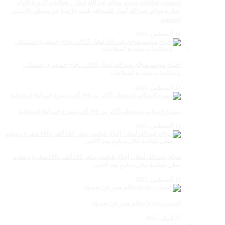
احتضنت فعاليات موسم مولاي عبد الله أمغار ، فعاليات الدورة الأولى
لجائزة مولاي عبد الله أمغار للصحافة بلغت 19عملا في مختلف الأجناس
الصحفية
18 أغسطس، 2025
اختتام موسم مولاي عبد الله أمغار 2025 .. نجاح جماهيري استثنائي
وانعكاسات متعددة القطاعات
17 أغسطس، 2025
سهرة الستاتي تستقطب أكثر من 300 ألف متفرج في ليلة استثنائية
15 أغسطس، 2025
مولاي عبد الله أمغار: إقبال قياسي يناهز 185 ألف و600 متفرج وتنظيم
حظي بإشادة خلال برنامج يوم الاثنين
12 أغسطس، 2025
المغرب:عندما تتكلم صور عن نفسها
23 أبريل، 2025