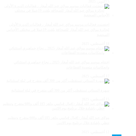
5 أكتوبر، 2025
احتضنت فعاليات موسم مولاي عبد الله أمغار ، فعاليات الدورة الأولى
لجائزة مولاي عبد الله أمغار للصحافة بلغت 19عملا في مختلف الأجناس
الصحفية
18 أغسطس، 2025
اختتام موسم مولاي عبد الله أمغار 2025 .. نجاح جماهيري استثنائي
وانعكاسات متعددة القطاعات
17 أغسطس، 2025
سهرة الستاتي تستقطب أكثر من 300 ألف متفرج في ليلة استثنائية
15 أغسطس، 2025
مولاي عبد الله أمغار: إقبال قياسي يناهز 185 ألف و600 متفرج وتنظيم
حظي بإشادة خلال برنامج يوم الاثنين
12 أغسطس، 2025