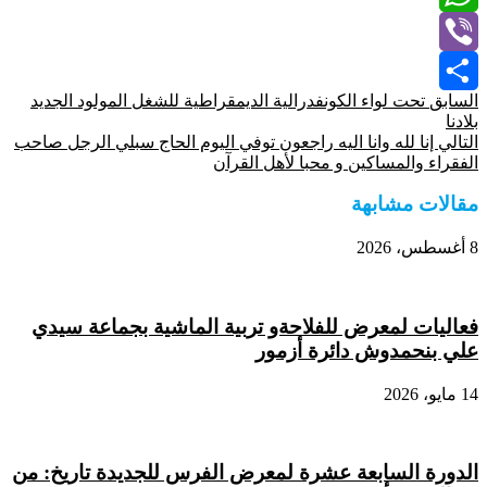
WhatsApp
Viber
السابق
تحت لواء الكونفدرالية الديمقراطية للشغل المولود الجديد
Share
بلادنا
التالي
إنا لله وانا اليه راجعون توفي اليوم الحاج سبلي الرجل صاحب
الفقراء والمساكين و محبا لأهل القرآن
مقالات مشابهة
8 أغسطس، 2026
فعاليات لمعرض للفلاحةو تربية الماشية بجماعة سيدي
علي بنحمدوش دائرة أزمور
14 مايو، 2026
الدورة السابعة عشرة لمعرض الفرس للجديدة تاريخ: من