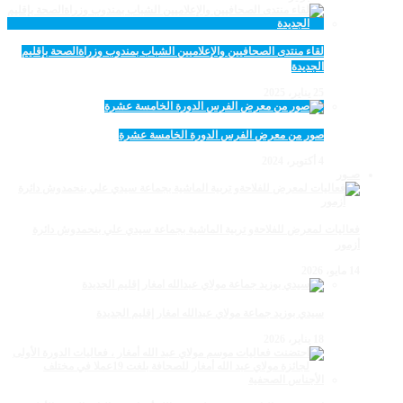
لقاء منتدى الصحافيين والإعلاميين الشباب بمندوب وزراةالصحة بإقليم
الجديدة
25 يناير، 2025
صور من معرض الفرس الدورة الخامسة عشرة
4 أكتوبر، 2024
صـور
فعاليات لمعرض للفلاحةو تربية الماشية بجماعة سيدي علي بنحمدوش دائرة
أزمور
14 مايو، 2026
سيدي بوزيد جماعة مولاي عبدالله امغار إقليم الجديدة
18 يناير، 2026