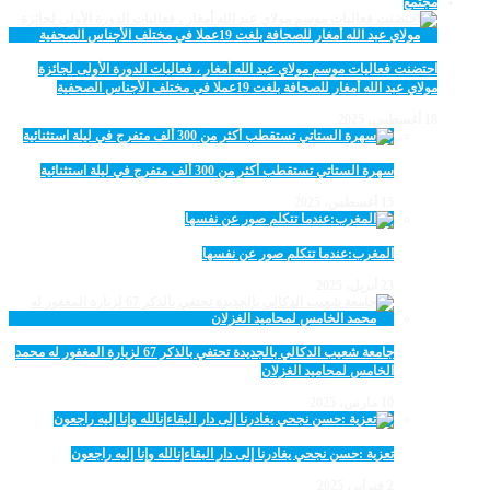
مجتمع
احتضنت فعاليات موسم مولاي عبد الله أمغار ، فعاليات الدورة الأولى لجائزة
مولاي عبد الله أمغار للصحافة بلغت 19عملا في مختلف الأجناس الصحفية
18 أغسطس، 2025
سهرة الستاتي تستقطب أكثر من 300 ألف متفرج في ليلة استثنائية
15 أغسطس، 2025
المغرب:عندما تتكلم صور عن نفسها
23 أبريل، 2025
جامعة شعيب الدكالي بالجديدة تحتفي بالذكر 67 لزيارة المغفور له محمد
الخامس لمحاميد الغزلان
10 مارس، 2025
تعزية :حسن نجحي يغادرنا إلى دار البقاءإنالله وإنا إليه راجعون
2 فبراير، 2025