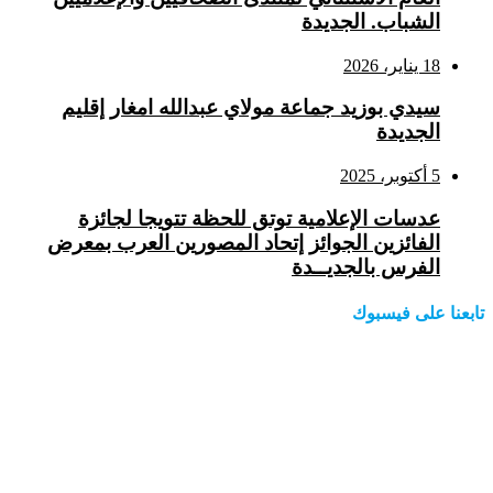
الشباب. الجديدة
18 يناير، 2026
سيدي بوزيد جماعة مولاي عبدالله امغار إقليم
الجديدة
5 أكتوبر، 2025
عدسات الإعلامية توتق للحظة تتويجا لجائزة
الفائزين الجوائز إتحاد المصورين العرب بمعرض
الفرس بالجديــدة
تابعنا على فيسبوك