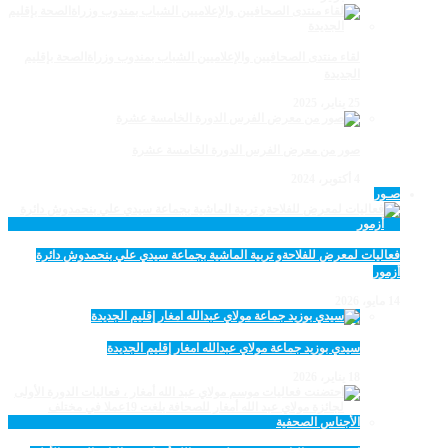
لقاء منتدى الصحافيين والإعلاميين الشباب بمندوب وزراةالصحة بإقليم
الجديدة
25 يناير، 2025
صور من معرض الفرس الدورة الخامسة عشرة
4 أكتوبر، 2024
صـور
فعاليات لمعرض للفلاحةو تربية الماشية بجماعة سيدي علي بنحمدوش دائرة
أزمور
14 مايو، 2026
سيدي بوزيد جماعة مولاي عبدالله امغار إقليم الجديدة
18 يناير، 2026