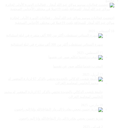
مجتمع
احتضنت فعاليات موسم مولاي عبد الله أمغار ، فعاليات الدورة الأولى لجائزة
مولاي عبد الله أمغار للصحافة بلغت 19عملا في مختلف الأجناس الصحفية
18 أغسطس، 2025
سهرة الستاتي تستقطب أكثر من 300 ألف متفرج في ليلة استثنائية
15 أغسطس، 2025
المغرب:عندما تتكلم صور عن نفسها
23 أبريل، 2025
جامعة شعيب الدكالي بالجديدة تحتفي بالذكر 67 لزيارة المغفور له محمد
الخامس لمحاميد الغزلان
10 مارس، 2025
تعزية :حسن نجحي يغادرنا إلى دار البقاءإنالله وإنا إليه راجعون
2 فبراير، 2025