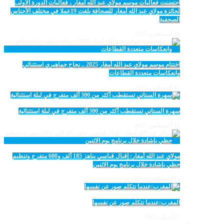
احتضنت فعاليات موسم مولاي عبد الله أمغار ، فعاليات الدورة الأولى
لجائزة مولاي عبد الله أمغار للصحافة بلغت 19عملا في مختلف الأجناس
الصحفية
18 أغسطس، 2025
اختتام موسم مولاي عبد الله أمغار 2025 .. نجاح جماهيري استثنائي
وانعكاسات متعددة القطاعات
17 أغسطس، 2025
سهرة الستاتي تستقطب أكثر من 300 ألف متفرج في ليلة استثنائية
15 أغسطس، 2025
مولاي عبد الله أمغار: إقبال قياسي يناهز 185 ألف و600 متفرج وتنظيم
حظي بإشادة خلال برنامج يوم الاثنين
12 أغسطس، 2025
المغرب:عندما تتكلم صور عن نفسها
23 أبريل، 2025