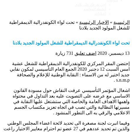
منوعات
اجي نعرفك على بلادي
أنشطة المواسم
اعـلانات
الرئيسية
»
الاخبار الرئيسية
»
تحت لواء الكونفدرالية الديمقراطية
للشغل المولود الجديد بلادنا
تحت لواء الكونفدرالية الديمقراطية للشغل المولود الجديد بلادنا
13 ديسمبر، 2020
اضف تعليق
731 زيارة
إحتضن المقر المركزي للكونفدرالية الديمقراطية للشغل عشية
امس السبت 12 دجنبر 2020 الجمع العام التأسيسي لمكون نقابي
جديد اختير له من الاسماء : النقابة الوطنية للإعلام والصحافة
s.n.m.p .
اشغال المؤتمر التأسيسي عرفت النقاش حول مسودة القانون
الاساسي مع عرضه على التصويت عليه بعد التداول في محتواه
واهمها الاهداف العامة والخاصة التي ستشتغل عليها النقابة في
مسيرتها النظالية والتي تصب في اتجاه تعزيز مكتساب الجسم
الاعلامي والرقي به الى التطور المنشود .
وفيما انبرت لجنة مصغرة الى تحديد لائحة اعضاء المجلس الوطني
والذين تم تحديد عددهم في 27 عضو تم احترام معايير الاختيار راعت