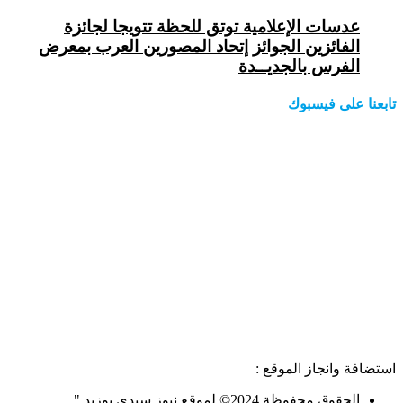
عدسات الإعلامية توتق للحظة تتويجا لجائزة
الفائزين الجوائز إتحاد المصورين العرب بمعرض
الفرس بالجديــدة
تابعنا على فيسبوك
استضافة وانجاز الموقع :
الحقوق محفوظة 2024© لموقع نيوز سيدي بوزيد "