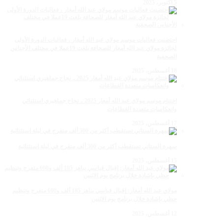
5 أكتوبر، 2025
احتضنت فعاليات موسم مولاي عبد الله أمغار ، فعاليات الدورة الأولى
لجائزة مولاي عبد الله أمغار للصحافة بلغت 19عملا في مختلف الأجناس
الصحفية
18 أغسطس، 2025
اختتام موسم مولاي عبد الله أمغار 2025 .. نجاح جماهيري استثنائي
وانعكاسات متعددة القطاعات
17 أغسطس، 2025
سهرة الستاتي تستقطب أكثر من 300 ألف متفرج في ليلة استثنائية
15 أغسطس، 2025
مولاي عبد الله أمغار: إقبال قياسي يناهز 185 ألف و600 متفرج وتنظيم
حظي بإشادة خلال برنامج يوم الاثنين
12 أغسطس، 2025