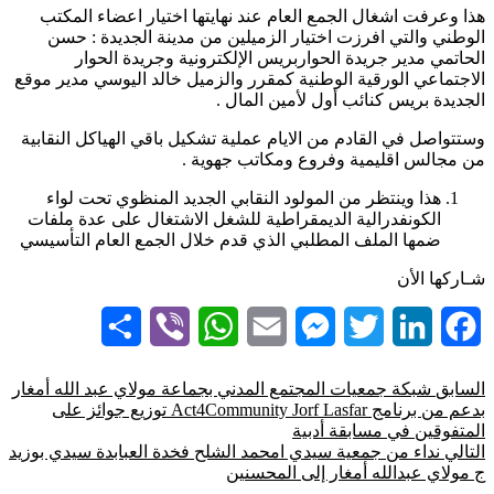
هذا وعرفت اشغال الجمع العام عند نهايتها اختيار اعضاء المكتب
الوطني والتي افرزت اختيار الزميلين من مدينة الجديدة : حسن
الحاتمي مدير جريدة الحواربريس الإلكترونية وجريدة الحوار
الاجتماعي الورقية الوطنية كمقرر والزميل خالد اليوسي مدير موقع
الجديدة بريس كنائب أول لأمين المال .
وستتواصل في القادم من الايام عملية تشكيل باقي الهياكل النقابية
من مجالس اقليمية وفروع ومكاتب جهوية .
هذا وينتظر من المولود النقابي الجديد المنظوي تحت لواء
الكونفدرالية الديمقراطية للشغل الاشتغال على عدة ملفات
ضمها الملف المطلبي الذي قدم خلال الجمع العام التأسيسي
شـاركها الأن
Share
Viber
WhatsApp
Email
Messenger
Twitter
LinkedIn
Facebook
السابق
شبكة جمعيات المجتمع المدني بجماعة مولاي عبد الله أمغار
بدعم من برنامج Act4Community Jorf Lasfar توزيع جوائز على
المتفوقين في مسابقة أدبية
التالي
نداء من جمعية سيدي امحمد الشلح فخدة العبابدة سيدي بوزيد
ج مولاي عبدالله أمغار إلى المحسنين