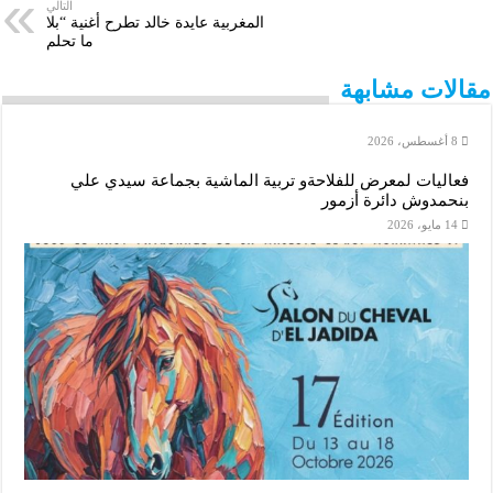
التالي
المغربية عايدة خالد تطرح أغنية “بلا
A
n
e
d
o
ما تحلم
p
g
r
I
o
مقالات مشابهة
p
e
n
k
8 أغسطس، 2026
r
فعاليات لمعرض للفلاحةو تربية الماشية بجماعة سيدي علي
بنحمدوش دائرة أزمور
14 مايو، 2026