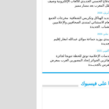
دفاع الحسني الجديدي للألعاب الإلكترونية وصيف
ل المغرب بعد مسار مميز
ديد الهياكل وتكريس الشفافية: مخرجات الجمع
عام الاستثنائي لمنتدى الصحافيين والإعلاميين
شباب. الجديدة
20
دي بوزيد جماعة مولاي عبدالله امغار إقليم
جديدة
سات الإعلامية توتق للحظة تتويجا لجائزة
فائزين الجوائز إتحاد المصورين العرب بمعرض
فرس بالجديــدة
نا على فيسبوك