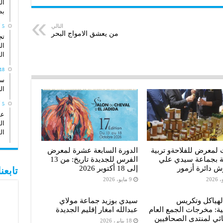
ال
a
b
a
بط
r
e
t
التالي
5 أبريل، 2026
من يعشق الامواج البحر
تج
e
r
s
ال
ال
A
18 يناير، 26
p
سي
ال
p
5 أكتوبر، 2025
عد
ال
ال
 لمعرض للفلاحةو تربية
الدورة السابعة عشرة لمعرض
ة بجماعة سيدي علي
الفرس للجديدة تاريخ: من 13
ش دائرة أزمور
إلى 18 أكتوبر 2026
تابع
9 مايو، 2026
لهياكل وتكريس
سيدي بوزيد جماعة مولاي
ة: مخرجات الجمع العام
عبدالله امغار إقليم الجديدة
ائي لمنتدى الصحافيين
18 يناير، 2026