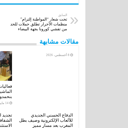
a
s
i
n
c
i
s
t
k
e
السابق
تحت شعار “المواطنة إلتزام”
منظمات الأحرار تطلق حملات للحد
l
e
t
e
b
من تفشي كورونا بجهة البيضاء
n
e
d
o
مقالات مشابهة
g
r
I
o
8 أغسطس، 2026
e
n
k
r
فعاليات
الماشي
بنحمدو
14 مايو، 2026
الدفاع الحسني الجديدي
تجديد ا
للألعاب الإلكترونية وصيف بطل
الشفافي
المغرب بعد مسار مميز
الاستثن