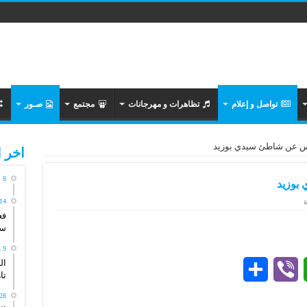
تواصل و إعلام
تظاهرات و مهرجانات
مجتمع
صـور
س عن شاطئ سيدي بوزيد
اخر ا
8 أغسطس، 2026
بوزيد
14 مايو، 026
فع
سي
9 مايو، 2026
ال
S
V
W
تاريخ
h
i
h
28 أبريل، 26