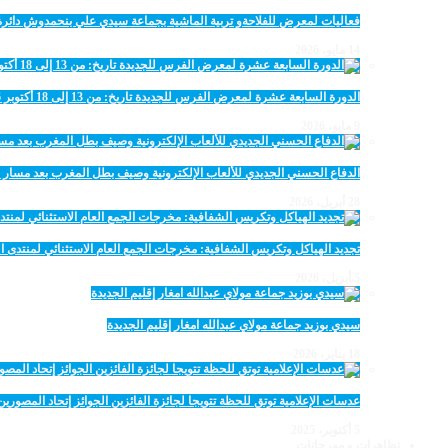
فعاليات لمعرض للفلاحةو تربية الماشية بجماعة سيدي علي بنحمدوش دائرة
14 مايو، 2026
الدورة السابعة عشرة لمعرض الفرس للجديدة تاريخ: من 13 إلى 18 أكتوبر 2026
9 مايو، 2026
الدفاع الحسني الجديدي للألعاب الإلكترونية وصيف بطل المغرب بعد مسار 
28 أبريل، 2026
تجديد الهياكل وتكريس الشفافية: مخرجات الجمع العام الاستثنائي لمنتدى ال
5 أبريل، 2026
سيدي بوزيد جماعة مولاي عبدالله امغار إقليم الجديدة
18 يناير، 2026
عدسات الإعلامية توتق للحظة تتويجا لجائزة الفائزين الجوائز إتحاد المصو
5 أكتوبر، 2025
تظاهرات و مهرجانات