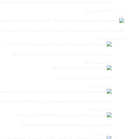
مولاي عبد الله أمغار: إقبال قياسي يناهز 185 ألف و600 متفرج وتنظيم حظي بإشادة خلال برنامج يوم الاثنين
12 أغسطس، 2025
مجتمع
احتضنت فعاليات موسم مولاي عبد الله أمغار ، فعاليات الدورة الأولى لجائزة مولاي عبد الله أمغار للصحافة ب
18 أغسطس، 2025
سهرة الستاتي تستقطب أكثر من 300 ألف متفرج في ليلة استثنائية
15 أغسطس، 2025
المغرب:عندما تتكلم صور عن نفسها
23 أبريل، 2025
جامعة شعيب الدكالي بالجديدة تحتفي بالذكر 67 لزيارة المغفور له محمد الخامس لمحاميد الغزلان
10 مارس، 2025
تعزية :حسن نجحي يغادرنا إلى دار البقاءإنالله وإنا إليه راجعون
2 فبراير، 2025