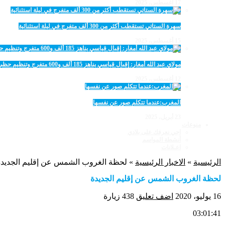
17 أغسطس، 2025
سهرة الستاتي تستقطب أكثر من 300 ألف متفرج في ليلة استثنائية
15 أغسطس، 2025
مولاي عبد الله أمغار: إقبال قياسي يناهز 185 ألف و600 متفرج وتنظيم حظي بإشادة خلال برنامج يوم الاثنين
12 أغسطس، 2025
المغرب:عندما تتكلم صور عن نفسها
23 أبريل، 2025
منوعات
اجي نعرفك على بلادي
أنشطة المواسم
اعـلانات
الرئيسية
»
الاخبار الرئيسية
»
لحظة الغروب الشمس عن إقليم الجديدة
لحظة الغروب الشمس عن إقليم الجديدة
16 يوليو، 2020
اضف تعليق
438 زيارة
03:01:41