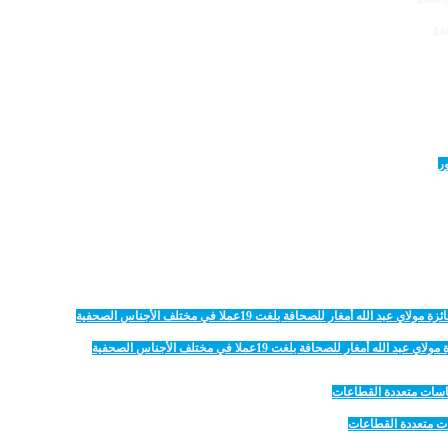
دة
 للصحافة بلغت 19عملا في مختلف الأجناس الصحفية