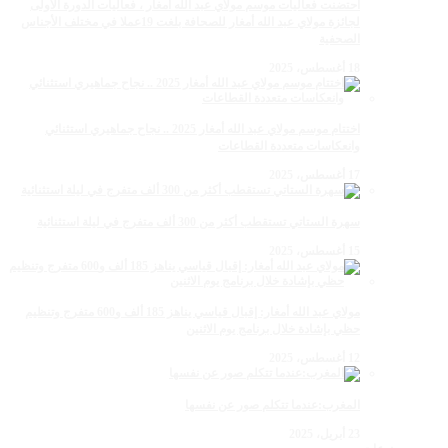
احتضنت فعاليات موسم مولاي عبد الله أمغار ، فعاليات الدورة الأولى
لجائزة مولاي عبد الله أمغار للصحافة بلغت 19عملا في مختلف الأجناس
الصحفية
18 أغسطس، 2025
اختتام موسم مولاي عبد الله أمغار 2025 .. نجاح جماهيري استثنائي
وانعكاسات متعددة القطاعات
17 أغسطس، 2025
سهرة الستاتي تستقطب أكثر من 300 ألف متفرج في ليلة استثنائية
15 أغسطس، 2025
مولاي عبد الله أمغار: إقبال قياسي يناهز 185 ألف و600 متفرج وتنظيم
حظي بإشادة خلال برنامج يوم الاثنين
12 أغسطس، 2025
المغرب:عندما تتكلم صور عن نفسها
23 أبريل، 2025