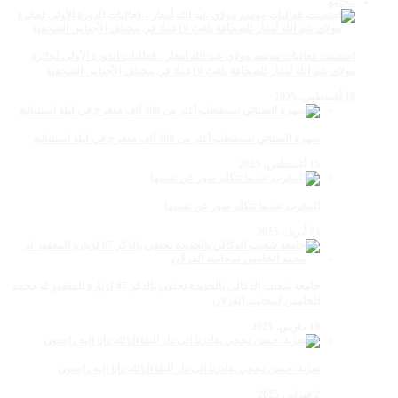
مجتمع
احتضنت فعاليات موسم مولاي عبد الله أمغار ، فعاليات الدورة الأولى لجائزة
مولاي عبد الله أمغار للصحافة بلغت 19عملا في مختلف الأجناس الصحفية
18 أغسطس، 2025
سهرة الستاتي تستقطب أكثر من 300 ألف متفرج في ليلة استثنائية
15 أغسطس، 2025
المغرب:عندما تتكلم صور عن نفسها
23 أبريل، 2025
جامعة شعيب الدكالي بالجديدة تحتفي بالذكر 67 لزيارة المغفور له محمد
الخامس لمحاميد الغزلان
10 مارس، 2025
تعزية :حسن نجحي يغادرنا إلى دار البقاءإنالله وإنا إليه راجعون
2 فبراير، 2025