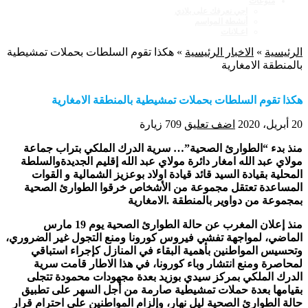
منوعات
اجي نعرفك على بلادي
أنشطة المواسم
اعـلانات
الرئيسية
»
الاخبار الرئيسية
»
هكذا تقوم السلطات بحملات تمشيطية
بالمنطقة الامغارية
هكذا تقوم السلطات بحملات تمشيطية بالمنطقة الامغارية
20 أبريل، 2020
اضف تعليق
709 زيارة
منذ بدء “الطوارئ الصحية”… سرية الدرك الملكي بتراب جماعة
مولاي عبد الله امغار دائرة مولاي عبد الله إقليم الجديدةوالسلطة
المحلية بقيادة السيد قائد قيادة اولاد بوعزيز الشمالية و القوات
المساعدة تعتقل مجموعة من الأشخاص خرقوا الطوارئ الصحية
بمجموعة من دواوير بالمنطقة .الامغارية
منذ إعلان المغرب عن حالة الطوارئ الصحية يوم 19 مارس
الماضي، لمواجهة تفشي فيروس كورونا ومنع التجول غير الضروري،
وتحسيس المواطنين بأهمية البقاء في المنازل كإجراء استباقي
لمحاصرة ومنع انتشار وباء كورونا، في هذا الاطار قامت سرية
الدرك الملكي بمركز سيدي بوزيد بعدة مجهودات محمودة تتجلى
بقيامها بعدة حملات تمشيطية صارمة من أجل السهر على تطبيق
حالة الطوارئ الصحية ليل نهار، وإلزام المواطنين على احترام قرار