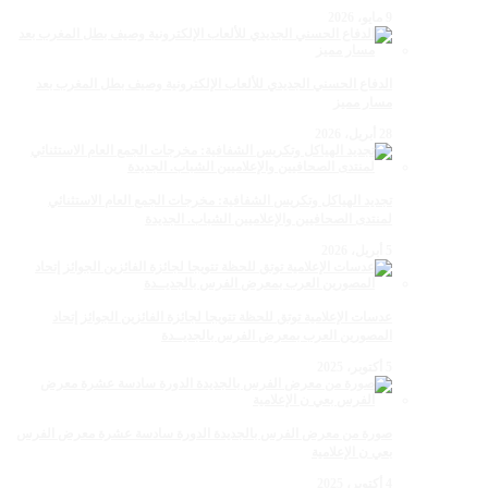
9 مايو، 2026
الدفاع الحسني الجديدي للألعاب الإلكترونية وصيف بطل المغرب بعد
مسار مميز
28 أبريل، 2026
تجديد الهياكل وتكريس الشفافية: مخرجات الجمع العام الاستثنائي
لمنتدى الصحافيين والإعلاميين الشباب. الجديدة
5 أبريل، 2026
عدسات الإعلامية توتق للحظة تتويجا لجائزة الفائزين الجوائز إتحاد
المصورين العرب بمعرض الفرس بالجديــدة
5 أكتوبر، 2025
صورة من معرض الفرس بالجديدة الدورة سادسة عشرة معرض الفرس
بعي ن الإعلامية
4 أكتوبر، 2025