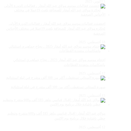
5 أكتوبر، 2025
احتضنت فعاليات موسم مولاي عبد الله أمغار ، فعاليات الدورة الأولى
لجائزة مولاي عبد الله أمغار للصحافة بلغت 19عملا في مختلف الأجناس
الصحفية
18 أغسطس، 2025
اختتام موسم مولاي عبد الله أمغار 2025 .. نجاح جماهيري استثنائي
وانعكاسات متعددة القطاعات
17 أغسطس، 2025
سهرة الستاتي تستقطب أكثر من 300 ألف متفرج في ليلة استثنائية
15 أغسطس، 2025
مولاي عبد الله أمغار: إقبال قياسي يناهز 185 ألف و600 متفرج وتنظيم
حظي بإشادة خلال برنامج يوم الاثنين
12 أغسطس، 2025