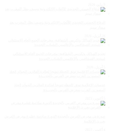
9 مايو، 2026
الدفاع الحسني الجديدي للألعاب الإلكترونية وصيف بطل المغرب بعد
مسار مميز
28 أبريل، 2026
تجديد الهياكل وتكريس الشفافية: مخرجات الجمع العام الاستثنائي
لمنتدى الصحافيين والإعلاميين الشباب. الجديدة
5 أبريل، 2026
عدسات الإعلامية توتق للحظة تتويجا لجائزة الفائزين الجوائز إتحاد
المصورين العرب بمعرض الفرس بالجديــدة
5 أكتوبر، 2025
صورة من معرض الفرس بالجديدة الدورة سادسة عشرة معرض الفرس
بعي ن الإعلامية
4 أكتوبر، 2025