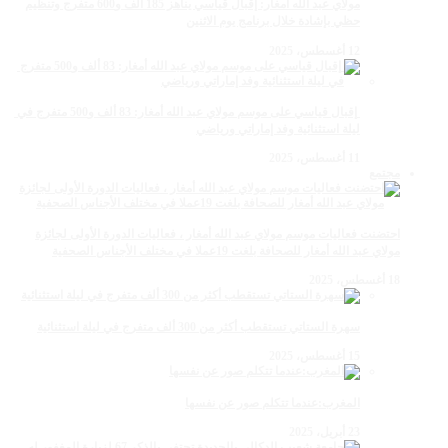
مولاي عبد الله أمغار: إقبال قياسي يناهز 185 ألف و600 متفرج وتنظيم
حظي بإشادة خلال برنامج يوم الاثنين
12 أغسطس، 2025
‏‪ إقبال قياسي على موسم مولاي عبد الله أمغار: 83 ألف و500 متفرج في
ليلة استثنائية وفد إماراتي ورياضي
11 أغسطس، 2025
مجتمع
احتضنت فعاليات موسم مولاي عبد الله أمغار ، فعاليات الدورة الأولى لجائزة
مولاي عبد الله أمغار للصحافة بلغت 19عملا في مختلف الأجناس الصحفية
18 أغسطس، 2025
سهرة الستاتي تستقطب أكثر من 300 ألف متفرج في ليلة استثنائية
15 أغسطس، 2025
المغرب:عندما تتكلم صور عن نفسها
23 أبريل، 2025