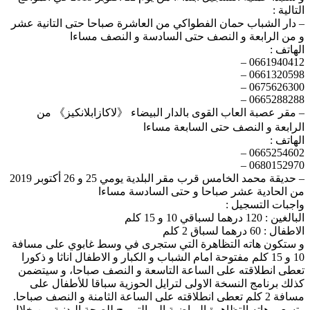
التالية :
– دار الشباب حمان الفطواكي من العاشرة صباحا حتى التانية عشر
و من الرابعة و النصف حتى السادسة و النصف مساءا
الهاتف :
0661940412 –
0661320598 –
0675626300 –
0665288288 –
– مقر عصبة العاب القوى بالدار البيضاء 《لاكازابلانكيز》 من
الرابعة و النصف حتى السابعة مساءا
الهاتف :
0665254602 –
0680152970 –
– حديقة محمد الخامس قرب مقر البلدية يومي 25 و 26 أكتوبر 2019
من الحادية عشر صباحا و حتى السادسة مساءا
واجبات التسجيل :
البالغين : 120 درهما لسباقي 10 و 15 كلم
الاطفال : 60 درهما لسباق 2 كلم
و ستكون هاته التظاهرة التي ستجرى في وسط غابوي على مسافة
10 و 15 كلم مفتوحة امام الشباب و الكبار و الاطفال اناثا و ذكورا
تعطى انطلاقته على الساعة التاسعة و النصف صباحا، و سيتضمن
كذلك برنامج النسخة الاولى لترايل الحوزية سباقا للأطفال على
مسافة 2 كلم تعطى انطلاقته على الساعة الثامنة و النصف صباحا.
وتسعى هاته التظاهرة الرياضية إلى الترويج للصحة البدنية من خلال