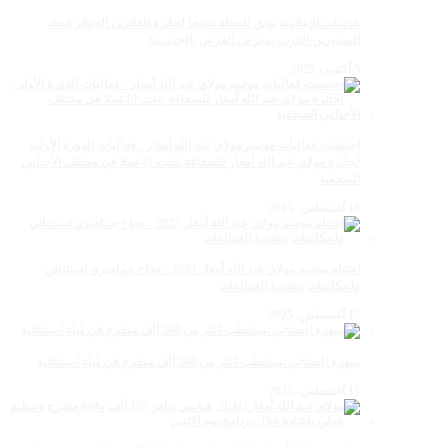
عدسات الإعلامية توتق للحظة تتويجا لجائزة الفائزين الجوائز إتحاد
المصورين العرب بمعرض الفرس بالجديــدة
5 أكتوبر، 2025
احتضنت فعاليات موسم مولاي عبد الله أمغار ، فعاليات الدورة الأولى
لجائزة مولاي عبد الله أمغار للصحافة بلغت 19عملا في مختلف الأجناس
الصحفية
18 أغسطس، 2025
اختتام موسم مولاي عبد الله أمغار 2025 .. نجاح جماهيري استثنائي
وانعكاسات متعددة القطاعات
17 أغسطس، 2025
سهرة الستاتي تستقطب أكثر من 300 ألف متفرج في ليلة استثنائية
15 أغسطس، 2025