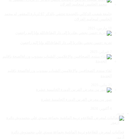
جامعة شعيب الدكالي بالجديدة تحتفي بالذكر 67 لزيارة المغفور له محمد
الخامس لمحاميد الغزلان
10 مارس، 2025
تعزية :حسن نجحي يغادرنا إلى دار البقاءإنالله وإنا إليه راجعون
2 فبراير، 2025
لقاء منتدى الصحافيين والإعلاميين الشباب بمندوب وزراةالصحة بإقليم
الجديدة
25 يناير، 2025
صور من معرض الفرس الدورة الخامسة عشرة
4 أكتوبر، 2024
صـور
فعاليات لمعرض للفلاحةو تربية الماشية بجماعة سيدي علي بنحمدوش دائرة
أزمور