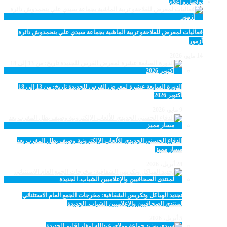
تواصل و إعلام
فعاليات لمعرض للفلاحةو تربية الماشية بجماعة سيدي علي بنحمدوش دائرة
أزمور
14 مايو، 2026
الدورة السابعة عشرة لمعرض الفرس للجديدة تاريخ: من 13 إلى 18
أكتوبر 2026
9 مايو، 2026
الدفاع الحسني الجديدي للألعاب الإلكترونية وصيف بطل المغرب بعد
مسار مميز
28 أبريل، 2026
تجديد الهياكل وتكريس الشفافية: مخرجات الجمع العام الاستثنائي
لمنتدى الصحافيين والإعلاميين الشباب. الجديدة
5 أبريل، 2026