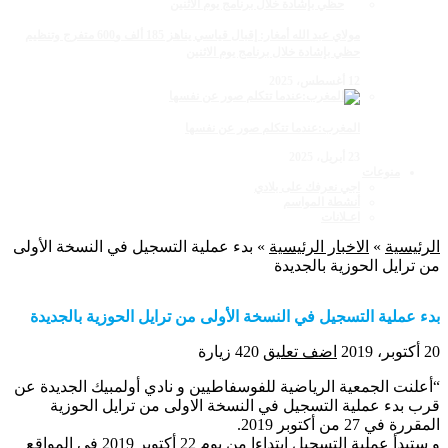
مولاي عبد الله أمغار: إقبال قياسي يناهز 185 ألف و600 متفرج وتنظيم
حظي بإشادة خلال برنامج يوم الاثنين
12 أغسطس، 2025
المغرب:عندما تتكلم صور عن نفسها
23 أبريل، 2025
منوعات
اجي نعرفك على بلادي
أنشطة المواسم
اعـلانات
الرئيسية
»
الاخبار الرئيسية
»
بدء عملية التسجيل في النسخة الأولى
من ترايل الحوزية بالجديدة
بدء عملية التسجيل في النسخة الأولى من ترايل الحوزية بالجديدة
20 أكتوبر، 2019
اضف تعليق
420 زيارة
“أعلنت الجمعية الرياضية للفوسفاطيين و نادي أولمبيك الجديدة عن
قرب بدء عملية التسجيل في النسخة الاولى من ترايل الحوزية
المقررة في 27 من أكتوبر 2019.
و ستبدأ عملية التسجيل ابتداءا من يوم 22 أكتوبر 2019 في المواقع