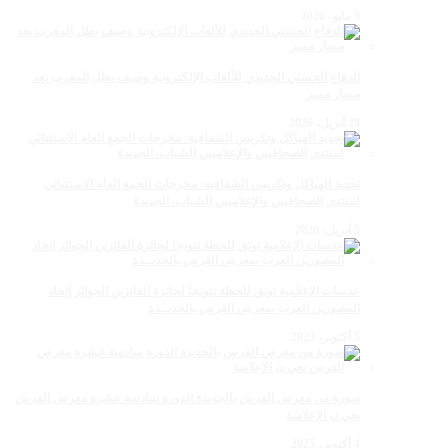
9 مايو، 2026
الدفاع الحسني الجديدي للألعاب الإلكترونية وصيف بطل المغرب بعد
مسار مميز
28 أبريل، 2026
تجديد الهياكل وتكريس الشفافية: مخرجات الجمع العام الاستثنائي
لمنتدى الصحافيين والإعلاميين الشباب. الجديدة
5 أبريل، 2026
عدسات الإعلامية توتق للحظة تتويجا لجائزة الفائزين الجوائز إتحاد
المصورين العرب بمعرض الفرس بالجديــدة
5 أكتوبر، 2025
صورة من معرض الفرس بالجديدة الدورة سادسة عشرة معرض الفرس
بعي ن الإعلامية
4 أكتوبر، 2025