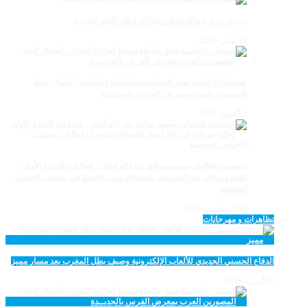
سيدي بوزيد جماعة مولاي عبدالله امغار إقليم الجديدة
18 يناير، 2026
عدسات الإعلامية توتق للحظة تتويجا لجائزة الفائزين الجوائز إتحاد
المصورين العرب بمعرض الفرس بالجديــدة
5 أكتوبر، 2025
احتضنت فعاليات موسم مولاي عبد الله أمغار ، فعاليات الدورة الأولى
لجائزة مولاي عبد الله أمغار للصحافة بلغت 19عملا في مختلف الأجناس
الصحفية
18 أغسطس، 2025
تظاهرات و مهرجانات
الدفاع الحسني الجديدي للألعاب الإلكترونية وصيف بطل المغرب بعد مسار مميز
28 أبريل، 2026