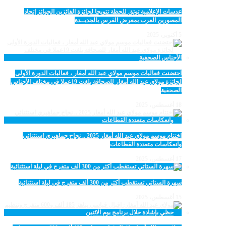
عدسات الإعلامية توتق للحظة تتويجا لجائزة الفائزين الجوائز إتحاد
المصورين العرب بمعرض الفرس بالجديــدة
5 أكتوبر، 2025
احتضنت فعاليات موسم مولاي عبد الله أمغار ، فعاليات الدورة الأولى
لجائزة مولاي عبد الله أمغار للصحافة بلغت 19عملا في مختلف الأجناس
الصحفية
18 أغسطس، 2025
اختتام موسم مولاي عبد الله أمغار 2025 .. نجاح جماهيري استثنائي
وانعكاسات متعددة القطاعات
17 أغسطس، 2025
سهرة الستاتي تستقطب أكثر من 300 ألف متفرج في ليلة استثنائية
15 أغسطس، 2025