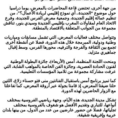
من جهة أخرى، تحتضن قاعة المحاضرات بالمعرض، يوما دراسيا
حول موضوع “الجديدة.. أي نموذج إقليمي لريادة الأعمال؟”، من
تنظيم عمالة إقليم الجديدة، وجمعية معرض الفرس للجديدة، وفرع
الاتحاد العام لمقاولات المغرب بإقليمي الجديدة وسيدي بنور، تناقش
مجموعة من الجوانب المتعلقة بالاقتصاد بالمنطقة.
وتتواصل مختلف فعاليات المعرض، التي تشمل مسابقات ومباريات
وطنية ودولية، المبرمجة خلال هذه الدورة، فضلا عن أنشطة أخرى
تجمع بين الثقافة والفرجة والترفيه، محورها الفرس، وسط إقبال
جماهيري متزايد.
ومنحت اللجنة المنظمة، أمس (الأربعاء)، جائزة البطولة الوطنية
لفنون الحدادة العصرية، وجائزة الفن الخاصة بالمواهب الشابة، التي
عرفت مشاركة مجموعة من تلاميذ المؤسسات التعليمية.
كما تميز برنامج أمس باستقبال الفنانتين منى فتو حسناء زلاغ، اللتين
حلتا ضيفتا المعرض، إذ قامتا بجولة عبر أروقة المعرض، كما تفاعلتا
مع الزوار الحاضرين لهذه الدورة.
تشكل مدينة الجديدة، هذه الأيام، وجهة رياضيي الفروسية بمختلف
أنواعها، للتباري وتقديم الأفضل هو شغوف بالفروسية بمختلف
تجلياتها، فضلا عن حضور عارضين من عدد من الدول، من بينها بلدان
عربية وإفريقية شقيقة.