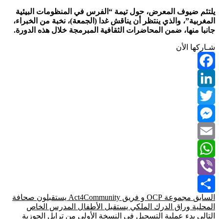
يلتئم ضيوف المعرض، حول تيمة “الفرس في المنظومات البيئية
المغربية”، والذي ينتظر أن يناقش غدا (الجمعة)، نخبة من الخبراء،
جانبا منها، ضمن المحاضرات الثقافية المبرمجة خلال هذه الدورة.
شـاركها الأن
Facebook
LinkedIn
Twitter
Messenger
Email
WhatsApp
Viber
السابق
مجموعة OCP و فريق Act4Community يستقبلون صحافة
Share
المحلية وراق الدرك الملكي يستقبل الأطفال المدرس الخاص
التالي
بدء عملية التسجيل في النسخة الأولى من ترايل الحوزية