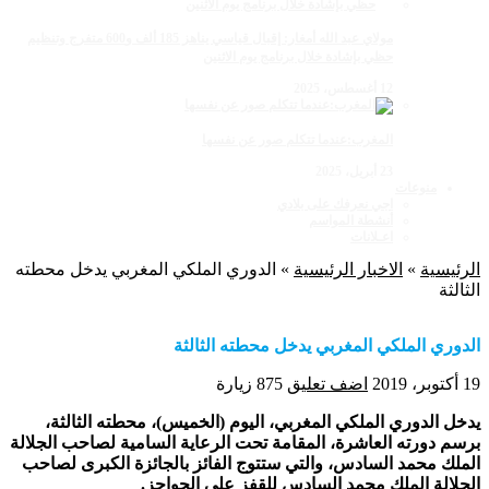
مولاي عبد الله أمغار: إقبال قياسي يناهز 185 ألف و600 متفرج وتنظيم
حظي بإشادة خلال برنامج يوم الاثنين
12 أغسطس، 2025
المغرب:عندما تتكلم صور عن نفسها
23 أبريل، 2025
منوعات
اجي نعرفك على بلادي
أنشطة المواسم
اعـلانات
الرئيسية
»
الاخبار الرئيسية
»
الدوري الملكي المغربي يدخل محطته
الثالثة
الدوري الملكي المغربي يدخل محطته الثالثة
19 أكتوبر، 2019
اضف تعليق
875 زيارة
يدخل الدوري الملكي المغربي، اليوم (الخميس)، محطته الثالثة،
برسم دورته العاشرة، المقامة تحت الرعاية السامية لصاحب الجلالة
الملك محمد السادس، والتي ستتوج الفائز بالجائزة الكبرى لصاحب
الجلالة الملك محمد السادس للقفز على الحواجز.