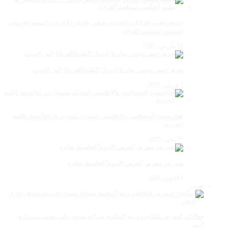
جامعة شعيب الدكالي بالجديدة تحتفي بالذكر 67 لزيارة المغفور له محمد
الخامس لمحاميد الغزلان
10 مارس، 2025
تعزية :حسن نجحي يغادرنا إلى دار البقاءإنالله وإنا إليه راجعون
2 فبراير، 2025
لقاء منتدى الصحافيين والإعلاميين الشباب بمندوب وزراةالصحة بإقليم
الجديدة
25 يناير، 2025
صور من معرض الفرس الدورة الخامسة عشرة
4 أكتوبر، 2024
صـور
فعاليات لمعرض للفلاحةو تربية الماشية بجماعة سيدي علي بنحمدوش دائرة
أزمور