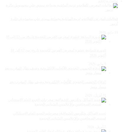
تواصل و إعلام
فعاليات لمعرض للفلاحةو تربية الماشية بجماعة سيدي علي بنحمدوش دائرة
أزمور
14 مايو، 2026
الدورة السابعة عشرة لمعرض الفرس للجديدة تاريخ: من 13 إلى 18
أكتوبر 2026
9 مايو، 2026
الدفاع الحسني الجديدي للألعاب الإلكترونية وصيف بطل المغرب بعد
مسار مميز
28 أبريل، 2026
تجديد الهياكل وتكريس الشفافية: مخرجات الجمع العام الاستثنائي
لمنتدى الصحافيين والإعلاميين الشباب. الجديدة
5 أبريل، 2026