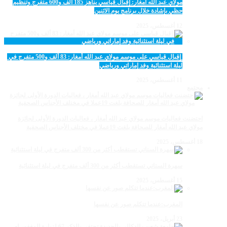
مولاي عبد الله أمغار: إقبال قياسي يناهز 185 ألف و600 متفرج وتنظيم
حظي بإشادة خلال برنامج يوم الاثنين
12 أغسطس، 2025
‏‪ إقبال قياسي على موسم مولاي عبد الله أمغار: 83 ألف و500 متفرج في
ليلة استثنائية وفد إماراتي ورياضي
11 أغسطس، 2025
مجتمع
احتضنت فعاليات موسم مولاي عبد الله أمغار ، فعاليات الدورة الأولى لجائزة
مولاي عبد الله أمغار للصحافة بلغت 19عملا في مختلف الأجناس الصحفية
18 أغسطس، 2025
سهرة الستاتي تستقطب أكثر من 300 ألف متفرج في ليلة استثنائية
15 أغسطس، 2025
المغرب:عندما تتكلم صور عن نفسها
23 أبريل، 2025